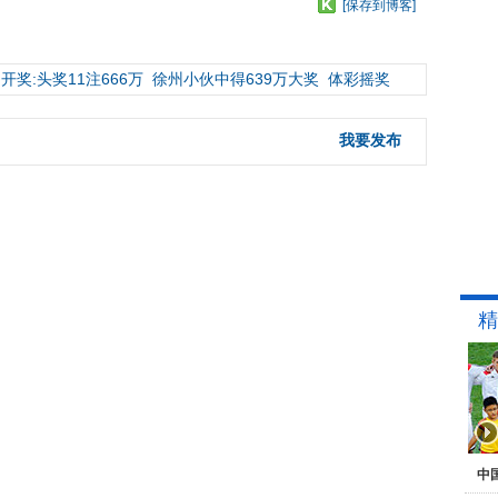
[保存到博客]
开奖:头奖11注666万
徐州小伙中得639万大奖
体彩摇奖
我要发布
精
中