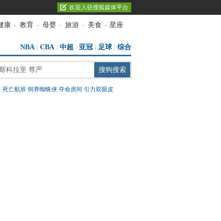
欢迎入驻搜狐媒体平台
健康
-
教育
-
母婴
-
旅游
-
美食
-
星座
NBA
|
CBA
|
中超
|
亚冠
|
足球
|
综合
：
死亡航班
饲养蜘蛛侠
夺命房间
引力双眼皮