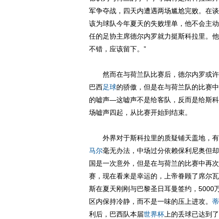
军争夺战，四天内遭遇两场尴尬完败。在谈
该为球队今年夏天的失败埋单，他不会主动
任的足协主席德尔内罗就力挺斯科拉里。他
不错，应该留下。”
然而在与荷兰队比赛后，德尔内罗或许会
巴西
足球
的骄傲，但是在与荷兰队的比赛中
的嘘声—这嘘声不是给客队，反而是给斯科
场嘘声四起，从比赛开始到结束。
外界对于斯科拉里的质疑铺天盖地，有人
马尔
毫无办法，中场过分依赖保利尼奥但却
国是一次意外，但是在与荷兰的比赛中再次
赛，现在看来是幸运的，上帝眷顾了席尔瓦
斯在夏天刚刚与巴黎圣日耳曼签约，500
区内保持冷静，而不是一味的压上进攻。
蒂
利后，巴西队本届
世界杯
上的丢球已达到了