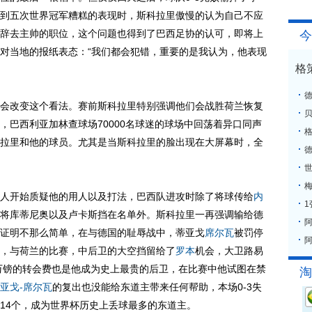
到五次世界冠军糟糕的表现时，斯科拉里傲慢的认为自己不应
辞去主帅的职位，这个问题也得到了巴西足协的认可，即将上
今
对当地的报纸表态：“我们都会犯错，重要的是我认为，他表现
格
改变这个看法。赛前斯科拉里特别强调他们会战胜荷兰恢复
，巴西利亚加林查球场70000名球迷的球场中回荡着异口同声
格
拉里和他的球员。尤其是当斯科拉里的脸出现在大屏幕时，全
梅
开始质疑他的用人以及打法，巴西队进攻时除了将球传给
内
将库蒂尼奥以及卢卡斯挡在名单外。斯科拉里一再强调输给德
证明不那么简单，在与德国的耻辱战中，蒂亚戈
席尔瓦
被罚停
阿
，与荷兰的比赛，中后卫的大空挡留给了
罗本
机会，大卫路易
0万镑的转会费也是他成为史上最贵的后卫，在比赛中他试图在禁
淘
亚戈-席尔瓦
的复出也没能给东道主带来任何帮助，本场0-3失
14个，成为世界杯历史上丢球最多的东道主。