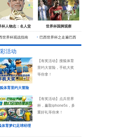
界杯人物志：名人堂
世界杯国脚观察
西世界杯观战指南
巴西世界杯之走遍巴西
彩活动
【有奖活动】搜狐体育
里约大冒险，手机大奖
等你拿！
狐体育里约大冒险
【有奖活动】点兵世界
杯，赢取iphone5s，多
重好礼等你来！
狐体育梦幻足球经理