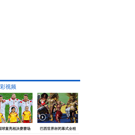
彩视频
国球童亮相决赛赛场
巴西世界杯闭幕式全程