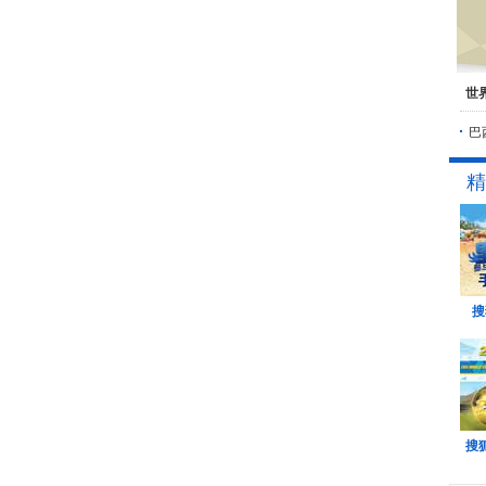
世
巴
精
搜
搜