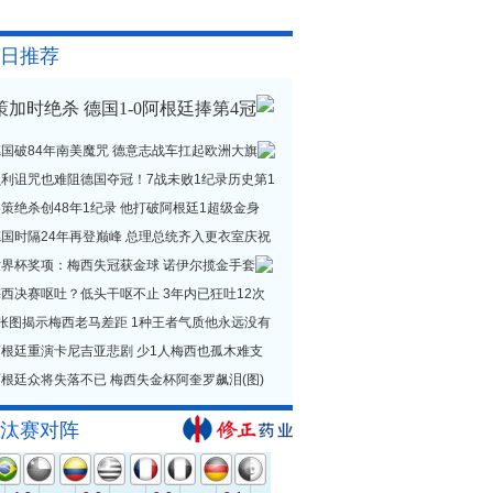
日推荐
策加时绝杀 德国1-0阿根廷捧第4冠
德国破84年南美魔咒 德意志战车扛起欧洲大旗
贝利诅咒也难阻德国夺冠！7战未败1纪录历史第1
策绝杀创48年1纪录 他打破阿根廷1超级金身
德国时隔24年再登巅峰 总理总统齐入更衣室庆祝
世界杯奖项：梅西失冠获金球 诺伊尔揽金手套
西决赛呕吐？低头干呕不止 3年内已狂吐12次
1张图揭示梅西老马差距 1种王者气质他永远没有
阿根廷重演卡尼吉亚悲剧 少1人梅西也孤木难支
根廷众将失落不已 梅西失金杯阿奎罗飙泪(图)
汰赛对阵