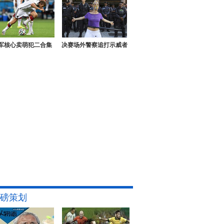
军核心卖萌犯二合集
决赛场外警察追打示威者
磅策划