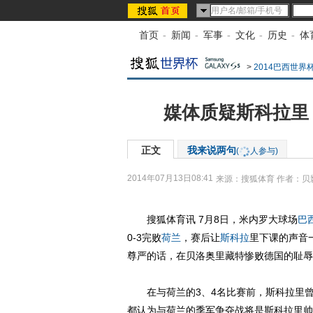
首页
-
新闻
-
军事
-
文化
-
历史
-
体
>
2014巴西世界
媒体质疑斯科拉里
正文
我来说两句
(
人参与)
2014年07月13日08:41
来源：
搜狐体育
作者：贝
搜狐体育讯 7月8日，米内罗大球场
巴
0-3完败
荷兰
，赛后让
斯科拉
里下课的声音
尊严的话，在贝洛奥里藏特惨败德国的耻辱
在与荷兰的3、4名比赛前，斯科拉里曾宣
都认为与荷兰的季军争夺战将是斯科拉里帅