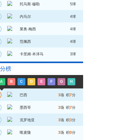
托马斯·穆勒
5球
内马尔
4球
莱奥·梅西
4球
范佩西
4球
卡里姆·本泽马
3球
分榜
A
B
C
D
E
F
G
H
巴西
3
场 积
7
分
墨西哥
3
场 积
7
分
克罗地亚
3
场 积
3
分
喀麦隆
3
场 积
0
分