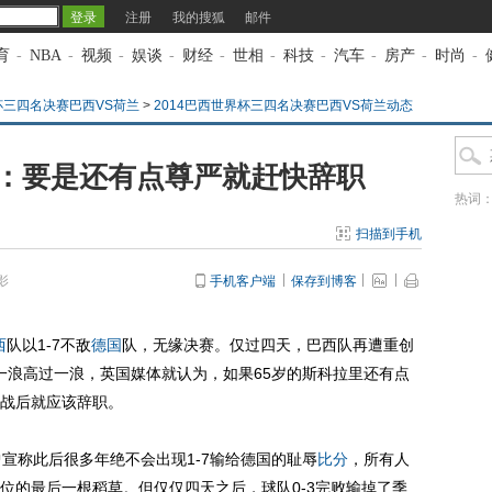
注册
我的搜狐
邮件
育
-
NBA
-
视频
-
娱谈
-
财经
-
世相
-
科技
-
汽车
-
房产
-
时尚
-
杯三四名决赛巴西VS荷兰
>
2014巴西世界杯三四名决赛巴西VS荷兰动态
：要是还有点尊严就赶快辞职
热词
扫描到手机
影
手机客户端
保存到博客
西
队以1-7不敌
德国
队，无缘决赛。仅过四天，巴西队再遭重创
一浪高过一浪，英国媒体就认为，如果65岁的斯科拉里还有点
战后就应该辞职。
称此后很多年绝不会出现1-7输给德国的耻辱
比分
，所有人
位的最后一根稻草。但仅仅四天之后，球队0-3完败输掉了季