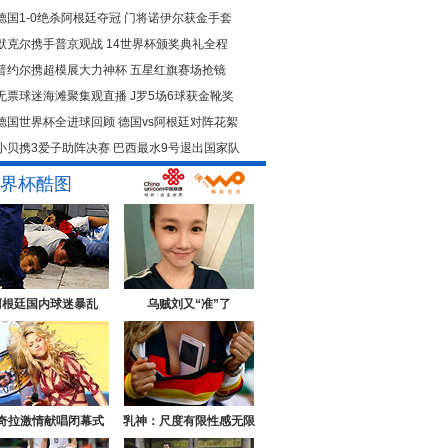
德国1-0绝杀阿根廷夺冠
门将诺伊尔获金手套
默克尔携手普京观战
14世界杯颁奖典礼全程
普约尔携超模展大力神杯
五星红旗赛场抢镜
无票球迷海滩聚集观直播
J罗5场6球获金靴奖
德国世界杯全进球回顾
德国vs阿根廷对阵花絮
小贝携3爱子助阵决赛
巴西最水9号退出国家队
界杯酷图
阿根廷国内球迷暴乱
乌贼刘又“准”了
奇拉激情献唱闭幕式
乳神：尺度有限性感无限