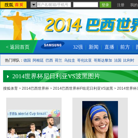
注册
我的
< 返回首页
32强
|
新闻
|
直播
|
前方
|
热门球队：
德国
阿根廷
巴西
荷兰
乌拉圭
哥伦比亚
哥斯达黎加
法国
比利时
2014世界杯尼日利亚VS波黑图片
搜狐体育
>
2014巴西世界杯
>
2014巴西世界杯F组尼日利亚VS波黑
>
2014世界