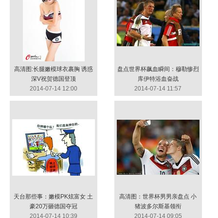
高清图:长腿嫩模球衣裹胸 诱惑
盘点世界杯飙血瞬间：穆勒惨烈
深V祝贺德国登顶
库伊特浴血奋战
2014-07-14 12:00
2014-07-14 11:57
天台那些事：嫩模PK炫富女 土
高清图：世界杯男男亲盘点 小
豪20万砸德国夺冠
猪波多尔斯基领衔
2014-07-14 10:39
2014-07-14 09:05