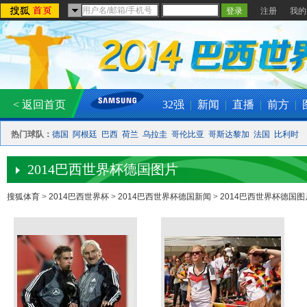
注册
我的
< 返回首页
32强
|
新闻
|
直播
|
前方
|
热门球队：
德国
阿根廷
巴西
荷兰
乌拉圭
哥伦比亚
哥斯达黎加
法国
比利时
2014巴西世界杯德国图片
搜狐体育
>
2014巴西世界杯
>
2014巴西世界杯德国新闻
>
2014巴西世界杯德国图