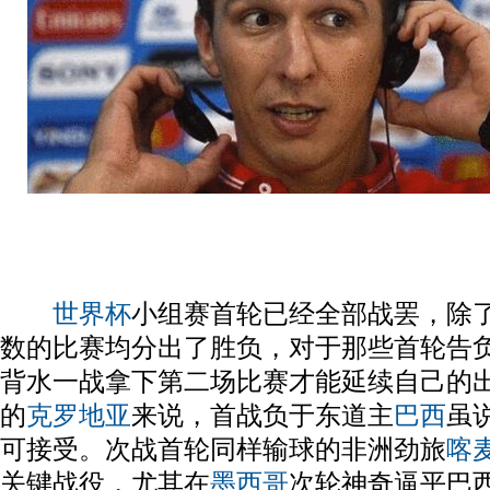
世界杯
小组赛首轮已经全部战罢，除
数的比赛均分出了胜负，对于那些首轮告
背水一战拿下第二场比赛才能延续自己的
的
克罗地亚
来说，首战负于东道主
巴西
虽
可接受。次战首轮同样输球的非洲劲旅
喀
关键战役，尤其在
墨西哥
次轮神奇逼平巴