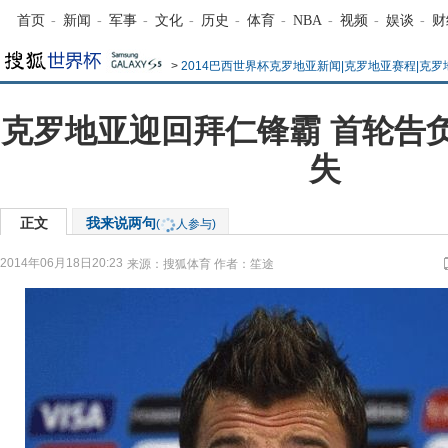
首页
-
新闻
-
军事
-
文化
-
历史
-
体育
-
NBA
-
视频
-
娱谈
-
财
>
2014巴西世界杯克罗地亚新闻|克罗地亚赛程|克
克罗地亚迎回拜仁锋霸 首轮告
失
正文
我来说两句
(
人参与)
2014年06月18日20:23
来源：
搜狐体育
作者：笙途