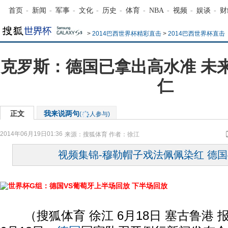
首页
-
新闻
-
军事
-
文化
-
历史
-
体育
-
NBA
-
视频
-
娱谈
-
财
>
2014巴西世界杯精彩直击
>
2014巴西世界杯直击
克罗斯：德国已拿出高水准 未
仁
正文
我来说两句
(
人参与)
2014年06月19日01:36
来源：
搜狐体育
作者：徐江
视频集锦-穆勒帽子戏法佩佩染红 德国
世界杯G组：德国VS葡萄牙上半场回放
下半场回放
（搜狐体育 徐江 6月18日 塞古鲁港 