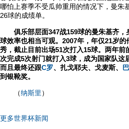
哪怕上赛季不受瓜帅重用的情况下，曼朱基
26球的成绩单。
俱乐部层面347战159球的曼朱基齐
球效率也相当可观。2007年，年仅21岁
秀，截止目前出场51次打入15球。两年前
次完成5次射门就打入3球，成为国家队这
而且最终还跟
C罗
、扎戈耶夫、戈麦斯、
到银靴奖。
（
纳斯里
）
更多世界杯新闻