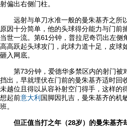
射偏出右侧门柱。
远射与单刀水准一般的曼朱基齐之所以
原因十分简单，他的头球得分能力与门前
当世一流。第61分钟，普拉尼奇罚出左侧
高高跃起头球攻门，此球力道十足，皮球
砸入网底。
第73分钟，爱德华多禁区内的射门被
挡出，早就埋伏在门前的曼朱基齐适时回
未越位且得以从容补射空门得手，这样的
想起前
意大利
国脚因扎吉，曼朱基齐的机
班。
但正值当打之年（28岁）的曼朱基齐