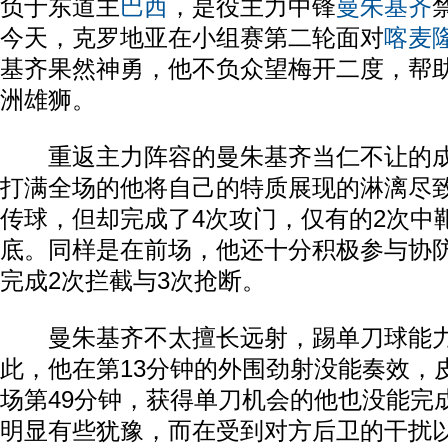
负于东道主
巴西
，是役主力中锋
曼朱基齐
今天，克罗地亚在小组赛第二轮面对
喀麦
基齐果然神勇，他不负众望梅开二度，帮助
洲雄狮。
重返主力阵容的曼朱基齐当仁不让的成
打满全场的他将自己的特质展现的淋漓尽
传球，但却完成了4次攻门，仅有的2次中
底。同样是在前场，他还十分积极参与协
完成2次拦截与3次抢断。
曼朱基齐不太擅长远射，踢单刀球能力
此，他在第13分钟的外围劲射没能奏效，
场第49分钟，获得单刀机会的他也没能完
明显有些犹豫，而在受到对方后卫的干扰