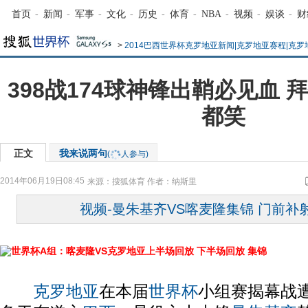
首页
-
新闻
-
军事
-
文化
-
历史
-
体育
-
NBA
-
视频
-
娱谈
-
财
>
2014巴西世界杯克罗地亚新闻|克罗地亚赛程|克
398战174球神锋出鞘必见血
都笑
正文
我来说两句
(
人参与)
2014年06月19日08:45
来源：
搜狐体育
作者：纳斯里
视频-曼朱基齐VS喀麦隆集锦 门前补
世界杯A组：喀麦隆VS克罗地亚上半场回放
下半场回放
集锦
克罗地亚
在本届
世界杯
小组赛揭幕战遭