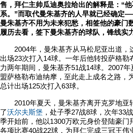
售，拜仁主帅瓜迪奥拉给出的解释是：“他
系。”而取代曼朱基齐的人早就已经确定—
曼朱基齐不用为未来犯愁，相签他的豪门
履历去看，签下曼朱基齐的球队，锋线实
2004年，曼朱基齐从马松尼亚出道，
出场23次打入14球。一年后他转投萨格勒
力两年期间，曼朱基齐51战14球。2007
盟萨格勒布迪纳摩，至此走上成名之路，
总计出场125次打入63球。
2010年夏天，曼朱基齐离开克罗地亚
了
沃尔夫斯堡
，处子季27战8球，次年33战1
季开始前，他以1300万欧元身价登陆豪
各项比赛40战22球，为拜仁完成三冠王