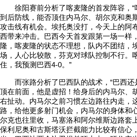
徐阳赛前分析了喀麦隆的首发阵容，“
到后防线，能否顶住内马尔、胡尔克和奥
攻击线有机会。埃托奥没打，今天上的阿
西带来冲击。巴西今天首发跟第一场一样
隆，喀麦隆的状态不理想，队内不团结，
场，人心比较散，芬克对球队控制不行。
住，我预测巴西4-0。”
而张路分析了巴西队的战术，“巴西还是打
顶在前面，他是虚招！给身后的内马尔、
右扯动。内马尔之前习惯左边路往内走，
路，给他更多射门机会，内马尔的身体和
尔克也往里收，马塞洛和阿尔维斯边路套
保利尼奥和古斯塔沃拦截能力比较有信心