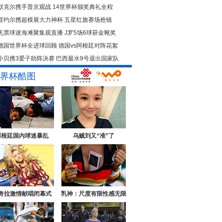
默克尔携手普京观战
14世界杯颁奖典礼全程
普约尔携超模展大力神杯
五星红旗赛场抢镜
无票球迷海滩聚集观直播
J罗5场6球获金靴奖
德国世界杯全进球回顾
德国vs阿根廷对阵花絮
小贝携3爱子助阵决赛
巴西最水9号退出国家队
界杯酷图
阿根廷国内球迷暴乱
乌贼刘又“准”了
奇拉激情献唱闭幕式
乳神：尺度有限性感无限