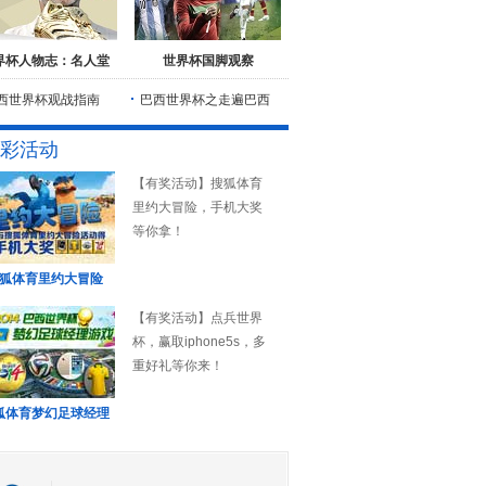
界杯人物志：名人堂
世界杯国脚观察
西世界杯观战指南
巴西世界杯之走遍巴西
彩活动
【有奖活动】搜狐体育
里约大冒险，手机大奖
等你拿！
狐体育里约大冒险
【有奖活动】点兵世界
杯，赢取iphone5s，多
重好礼等你来！
狐体育梦幻足球经理