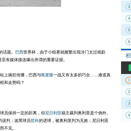
3
4
5
6
避的话题。
巴西
世界杯，由于小组赛就频繁出现冷门太过戏剧
积
，甚至有媒体接连爆出所谓的重要证据。
站上疯狂传播，巴西与
喀麦隆
一战又有太多的巧合……难道真
1
程和走势吗？
2
3
球员保持一定的距离，但
尼日利亚
籍主裁判奥利里是个例外。
4
的误判：波黑球员
哲科
的进球，被奥利里判为无效；尼日利亚
而不见。