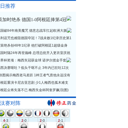
日推荐
策加时绝杀 德国1-0阿根廷捧第4冠
德国破84年南美魔咒 德意志战车扛起欧洲大旗
贝利诅咒也难阻德国夺冠！7战未败1纪录历史第1
策绝杀创48年1纪录 他打破阿根廷1超级金身
德国时隔24年再登巅峰 总理总统齐入更衣室庆祝
世界杯奖项：梅西失冠获金球 诺伊尔揽金手套
西决赛呕吐？低头干呕不止 3年内已狂吐12次
1张图揭示梅西老马差距 1种王者气质他永远没有
阿根廷重演卡尼吉亚悲剧 少1人梅西也孤木难支
根廷众将失落不已 梅西失金杯阿奎罗飙泪(图)
汰赛对阵
4
-3
2
-0
2
-0
2
-1