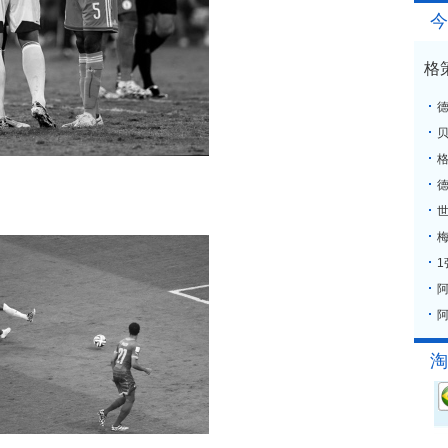
今
格
格
梅
阿
淘