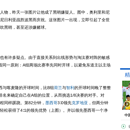
物，昨天一张图片让他成了黑哨嫌疑人。图中，奥利里和尼
尼日利亚战胜波黑而庆祝。这张图片一出现，立即引起了全世
吹黑哨，甚至还涉嫌赌球。
有许多疑点。由于直接关系到出线形势与淘汰赛对阵的敏感
着同一原则：A组两场比赛率先同时开球，以避免东道主以主场
精
与喀麦隆的开球时间，比B组
荷兰
与
智利
的开球时间晚了整整
排名来确定自己在A组的位置，从而挑选1/8决赛的对手。对
程同样蹊跷。第82分钟，
墨西哥
3∶0领先
克罗地亚
，但两分钟
轻松获得了4∶1的领先优势（上图）。并以领先墨西哥一个净
中