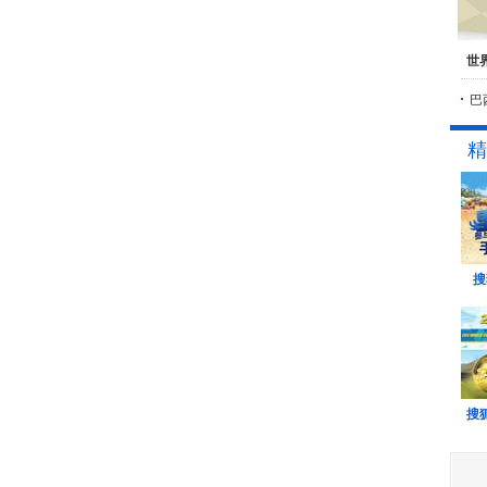
世
巴
精
搜
搜