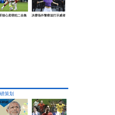
军核心卖萌犯二合集
决赛场外警察追打示威者
磅策划