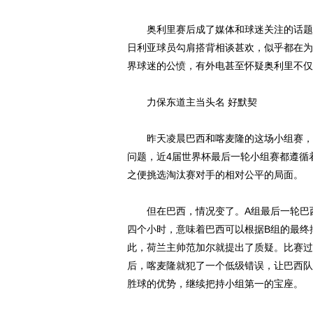
奥利里赛后成了媒体和球迷关注的话题人
日利亚球员勾肩搭背相谈甚欢，似乎都在为
界球迷的公愤，有外电甚至怀疑奥利里不仅
力保东道主当头名 好默契
昨天凌晨巴西和喀麦隆的这场小组赛，也
问题，近4届世界杯最后一轮小组赛都遵循
之便挑选淘汰赛对手的相对公平的局面。
但在巴西，情况变了。A组最后一轮巴西
四个小时，意味着巴西可以根据B组的最终
此，荷兰主帅范加尔就提出了质疑。比赛过
后，喀麦隆就犯了一个低级错误，让巴西队
胜球的优势，继续把持小组第一的宝座。