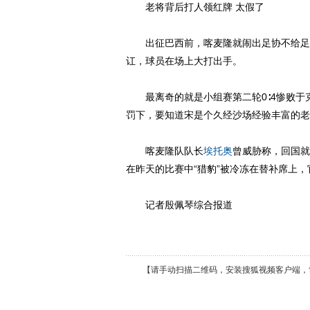
老将背后打人领红牌 太假了
出征巴西前，喀麦隆就闹出足协不给足够
讧，球员在场上大打出手。
最离奇的就是小组赛第二轮0∶4惨败于克
罚下，要知道宋是个久经沙场经验丰富的老
喀麦隆队队长
埃托奥
曾威胁称，回国就
在昨天的比赛中“猎豹”被冷冻在替补席上
记者殷佩琴综合报道
【请手动扫描二维码，安装搜狐视频客户端，