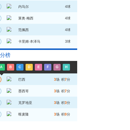
内马尔
4球
莱奥·梅西
4球
范佩西
4球
卡里姆·本泽马
3球
分榜
A
B
C
D
E
F
G
H
巴西
3
场 积
7
分
墨西哥
3
场 积
7
分
克罗地亚
3
场 积
3
分
喀麦隆
3
场 积
0
分