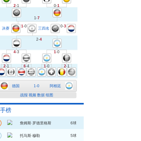
2
-1
0-
1
1-
7
1
-0
0-
3
决赛
三四名
2-
4
4
-3
1
-0
2
-1
6
-4
1
-0
2
-1
德国
1-0
阿根廷
战报
视频
数据
组图
手榜
詹姆斯·罗德里格斯
6球
托马斯·穆勒
5球