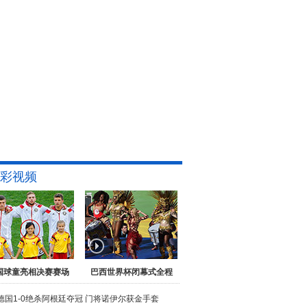
彩视频
国球童亮相决赛赛场
巴西世界杯闭幕式全程
德国1-0绝杀阿根廷夺冠
门将诺伊尔获金手套