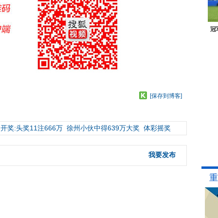
冠
[保存到博客]
开奖:头奖11注666万
徐州小伙中得639万大奖
体彩摇奖
我要发布
重