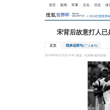
首页
-
新闻
-
军事
-
文化
-
历史
-
体
>
2014巴西世界
宋背后故意打人已
正文
我来说两句
(
人参与)
2014年06月25日14:45
来源：
杭州网-都市快报