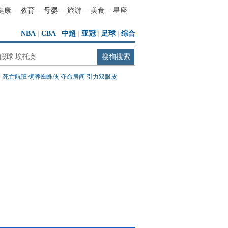
健康
-
教育
-
母婴
-
旅游
-
美食
-
星座
NBA
|
CBA
|
中超
|
亚冠
|
足球
|
综合
：
死亡航班
饲养蜘蛛侠
夺命房间
引力双眼皮