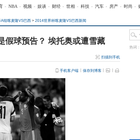
育
-
NBA
-
视频
-
娱谈
-
财经
-
世相
-
科技
-
汽车
-
房产
-
时尚
-
杯A组喀麦隆VS巴西
>
2014世界杯喀麦隆VS巴西新闻
是假球预告？ 埃托奥或遭雪藏
热词
扫描到手机
手机客户端
保存到博客