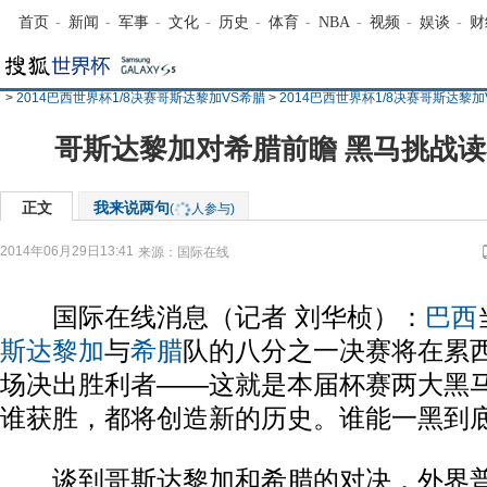
首页
-
新闻
-
军事
-
文化
-
历史
-
体育
-
NBA
-
视频
-
娱谈
-
财
>
2014巴西世界杯1/8决赛哥斯达黎加VS希腊
>
2014巴西世界杯1/8决赛哥斯达黎
哥斯达黎加对希腊前瞻 黑马挑战读
正文
我来说两句
(
人参与)
2014年06月29日13:41
来源：
国际在线
国际在线消息（记者 刘华桢）：
巴西
斯达黎加
与
希腊
队的八分之一决赛将在累
场决出胜利者——这就是本届杯赛两大黑
谁获胜，都将创造新的历史。谁能一黑到
谈到哥斯达黎加和希腊的对决，外界普