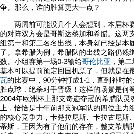
争。那么，谁的胜算更大一点？
两周前可能没几个人会想到，本届杯赛
的对阵双方会是哥斯达黎加和希腊。这两
组第一和第二名名出线，本身就已经是本
了。拿希腊为例，希腊队的出线之路仍然继
数。小组赛第一场0-3输给
哥伦比亚
，第二
基本可以提前预定回国机票了，但就是在
瓦
的比赛中，90分钟打成1-1，直到补时
胜点球，绝杀对手晋级！这样的场景是何
2004年欧洲杯上那支奇迹夺冠的希腊队灵
上，恰恰是十年前那支冠军队的四位主力
的核心竞争力，卡楚拉尼斯、卡拉古尼斯
蒂斯，正因为有了他们的存在，整支希腊