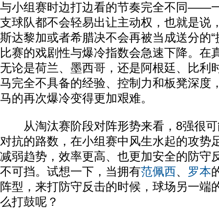
与小组赛时边打边看的节奏完全不同——
支球队都不会轻易出让主动权，也就是说
斯达黎加或者希腊决不会再被当成送分的“
比赛的戏剧性与爆冷指数会急速下降。在
无论是荷兰、墨西哥，还是阿根廷、比利
马完全不具备的经验、控制力和板凳深度
马的再次爆冷变得更加艰难。
从淘汰赛阶段对阵形势来看，8强很可
对抗的路数，在小组赛中风生水起的攻势
减弱趋势，效率更高、也更加安全的防守
不可挡。试想一下，当拥有
范佩西
、
罗本
阵型，来打防守反击的时候，球场另一端
么打鼓呢？