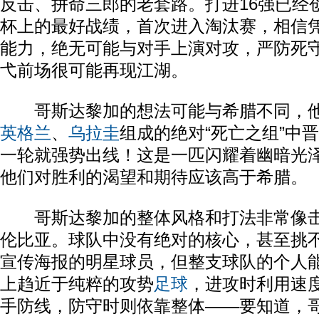
反击、拼命三郎的老套路。打进16强已经
杯上的最好战绩，首次进入淘汰赛，相信
能力，绝无可能与对手上演对攻，严防死
弋前场很可能再现江湖。
哥斯达黎加的想法可能与希腊不同，他
英格兰
、
乌拉圭
组成的绝对“死亡之组”中
一轮就强势出线！这是一匹闪耀着幽暗光
他们对胜利的渴望和期待应该高于希腊。
哥斯达黎加的整体风格和打法非常像击
伦比亚。球队中没有绝对的核心，甚至挑
宣传海报的明星球员，但整支球队的个人
上趋近于纯粹的攻势
足球
，进攻时利用速
手防线，防守时则依靠整体——要知道，