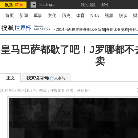
loading...
我的搜狐
邮件
首页
-
新闻
-
军事
-
文化
-
历史
-
体育
-
NBA
-
视频
-
娱谈
-
财
>
2014巴西世界杯哥伦比亚新闻|哥伦比亚赛程|哥
皇马巴萨都歇了吧！J罗哪都不去
卖
正文
我来说两句
(
人参与)
2014年07月04日02:47
来源：
搜狐体育
作者：妖精鼻祖