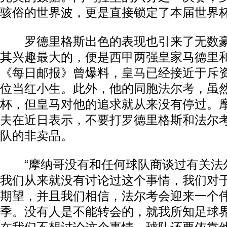
骇俗的世界波，更是直接锁定了本届世界
罗德里格斯出色的表现也引来了无数豪
其兴趣最大的，便是
西甲
两强皇家马德里
《每日邮报》曾爆料，
皇马
已经接近于斥资
位当红小生。此外，他的同胞
法尔考
，虽
杯，但皇马对他的追求就从来没有停过。
夫在近日表示，不要打罗德里格斯和法尔
队的非卖品。
“摩纳哥没有和任何球队商谈过有关法
我们从来就没有讨论过这个事情，我们对
期望，并且我们相信，法尔考会迎来一个伟大的
季。没有人是不能转会的，就我所知
足球