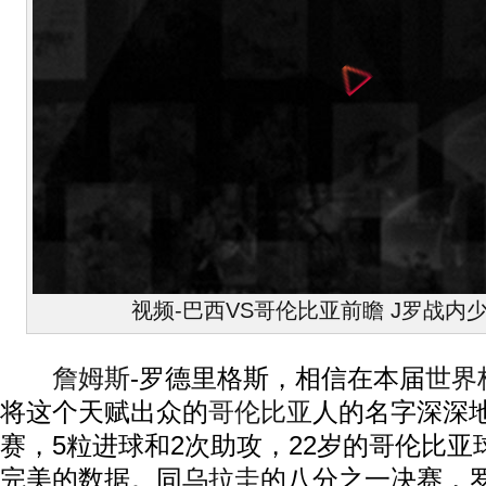
视频-巴西VS哥伦比亚前瞻 J罗战内
詹姆斯
-罗德里格斯，相信在本届
世界
将这个天赋出众的
哥伦比亚
人的名字深深
赛，5粒进球和2次助攻，22岁的哥伦比
完美的数据。同
乌拉圭
的八分之一决赛，