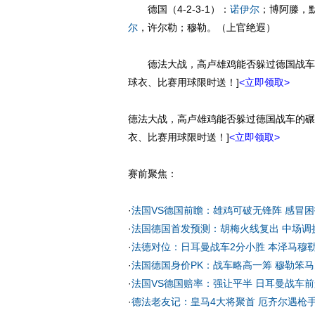
德国（4-2-3-1）：
诺伊尔
；博阿滕，
尔
，许尔勒；穆勒。（上官绝遐）
德法大战，高卢雄鸡能否躲过德国战车的
球衣、比赛用球限时送！]
<立即领取>
德法大战，高卢雄鸡能否躲过德国战车的碾
衣、比赛用球限时送！]
<立即领取>
赛前聚焦：
·
法国VS德国前瞻：雄鸡可破无锋阵 感冒
·
法国德国首发预测：胡梅火线复出 中场调
·
法德对位：日耳曼战车2分小胜 本泽马穆
·
法国德国身价PK：战车略高一筹 穆勒笨
·
法国VS德国赔率：强让平半 日耳曼战车
·
德法老友记：皇马4大将聚首 厄齐尔遇枪