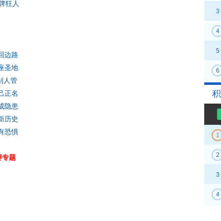
牌狂人
3
4
5
回边路
座圣地
6
别人管
积
己正名
成隐患
新历史
有恐惧
1
2
赛专题
3
4