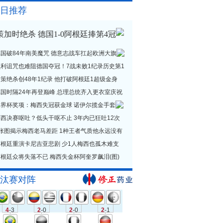
日推荐
策加时绝杀 德国1-0阿根廷捧第4冠
德国破84年南美魔咒 德意志战车扛起欧洲大旗
贝利诅咒也难阻德国夺冠！7战未败1纪录历史第1
策绝杀创48年1纪录 他打破阿根廷1超级金身
德国时隔24年再登巅峰 总理总统齐入更衣室庆祝
世界杯奖项：梅西失冠获金球 诺伊尔揽金手套
西决赛呕吐？低头干呕不止 3年内已狂吐12次
1张图揭示梅西老马差距 1种王者气质他永远没有
阿根廷重演卡尼吉亚悲剧 少1人梅西也孤木难支
根廷众将失落不已 梅西失金杯阿奎罗飙泪(图)
汰赛对阵
4
-3
2
-0
2
-0
2
-1