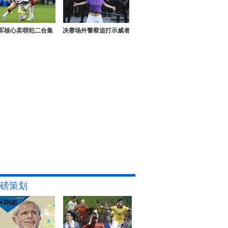
军核心卖萌犯二合集
决赛场外警察追打示威者
磅策划