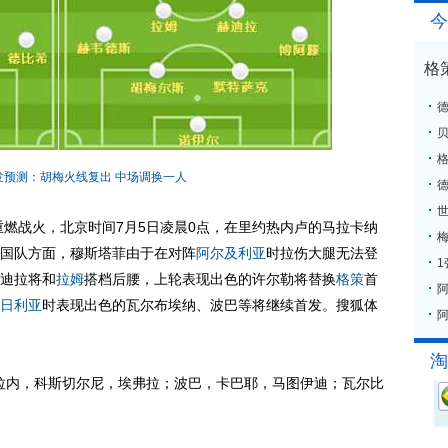
今
格
格
发预测：胡梅火线复出 中场调换一人
重燃战火，北京时间7月5日凌晨0点，在里约热内卢的马拉卡纳
梅
国队方面，穆斯塔菲由于在对阵
阿尔及利亚
时拉伤大腿无法登
迪拉将和
拉姆
搭档后腰，上轮表现出色的许尔勒将替换
格策
首
日利亚
时表现出色的瓦尔布埃纳、波巴等将继续首发。搜狐体
阿
淘
拉内，科斯切尔尼，埃弗拉；波巴，卡巴耶，马图伊迪；瓦尔比