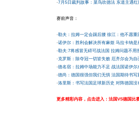
·
7月5日裁判故事：菜鸟吹德法 东道主遇红
赛前声音：
·
勒夫：拉姆一定会踢后腰 徐江：他不愿重
·
诺伊尔：胜利会解决所有麻烦 马拉卡纳是
·
勒夫:7将感冒无碍可战法国 拉姆问题不用
·
克罗斯：除夺冠一切皆失败 厄齐尔会为自
·
德名宿：拉姆中场能力不足 战法国诺伊尔
·
德尚：德国很强但我们无惧 法国期待书写
·
洛里斯：书写法国足球新历史 对阵德国没
更多精彩内容，点击进入：法国VS德国比