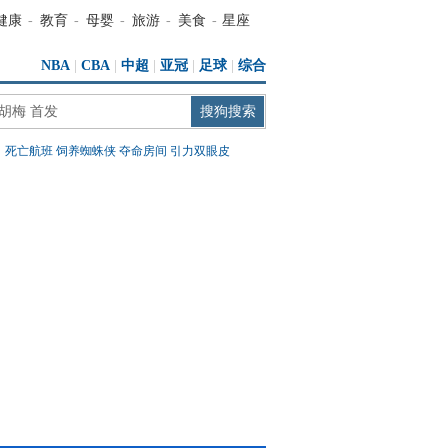
健康
-
教育
-
母婴
-
旅游
-
美食
-
星座
NBA
|
CBA
|
中超
|
亚冠
|
足球
|
综合
：
死亡航班
饲养蜘蛛侠
夺命房间
引力双眼皮