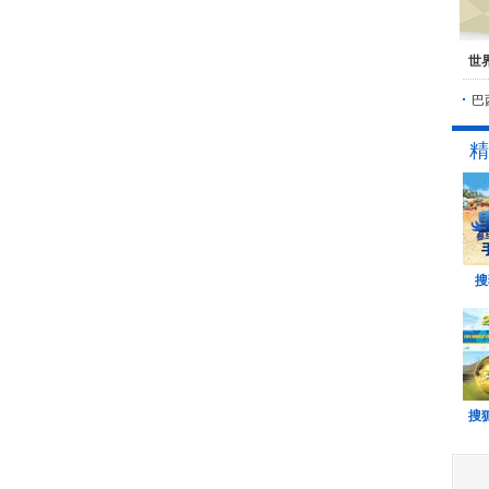
世
巴
精
搜
搜