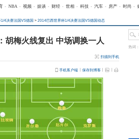
育
-
NBA
-
视频
-
娱谈
-
财经
-
世相
-
科技
-
汽车
-
房产
-
时尚
-
杯1/4决赛法国VS德国
>
2014巴西世界杯1/4决赛法国VS德国动态
：胡梅火线复出 中场调换一人
热词
扫描到手机
手机客户端
保存到博客