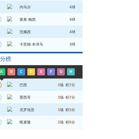
内马尔
4球
莱奥·梅西
4球
范佩西
4球
卡里姆·本泽马
3球
分榜
A
B
C
D
E
F
G
H
巴西
3
场 积
7
分
墨西哥
3
场 积
7
分
克罗地亚
3
场 积
3
分
喀麦隆
3
场 积
0
分