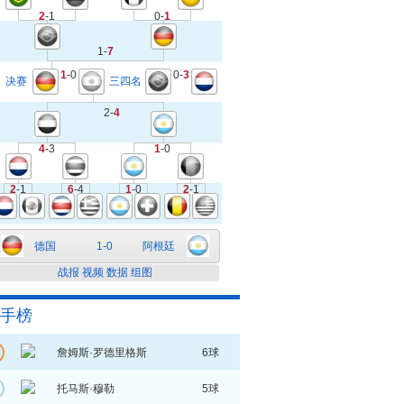
2
-1
0-
1
1-
7
1
-0
0-
3
决赛
三四名
2-
4
4
-3
1
-0
2
-1
6
-4
1
-0
2
-1
德国
1-0
阿根廷
战报
视频
数据
组图
手榜
詹姆斯·罗德里格斯
6球
托马斯·穆勒
5球