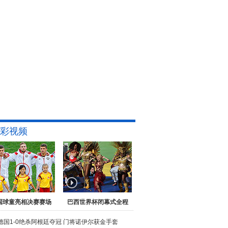
彩视频
国球童亮相决赛赛场
巴西世界杯闭幕式全程
德国1-0绝杀阿根廷夺冠
门将诺伊尔获金手套