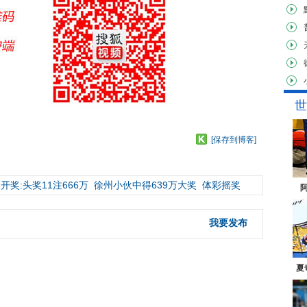
世
[保存到博客]
开奖:头奖11注666万
徐州小伙中得639万大奖
体彩摇奖
我要发布
夏