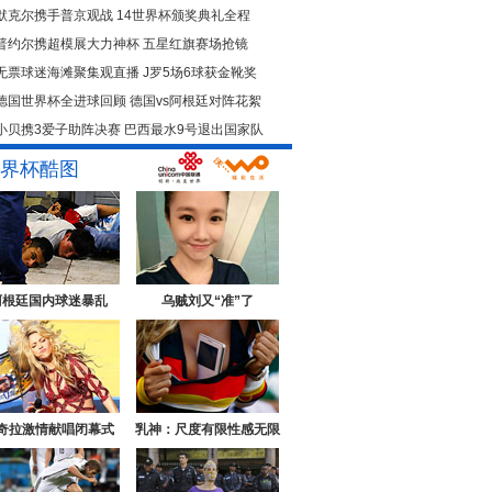
默克尔携手普京观战
14世界杯颁奖典礼全程
普约尔携超模展大力神杯
五星红旗赛场抢镜
无票球迷海滩聚集观直播
J罗5场6球获金靴奖
德国世界杯全进球回顾
德国vs阿根廷对阵花絮
小贝携3爱子助阵决赛
巴西最水9号退出国家队
界杯酷图
阿根廷国内球迷暴乱
乌贼刘又“准”了
奇拉激情献唱闭幕式
乳神：尺度有限性感无限