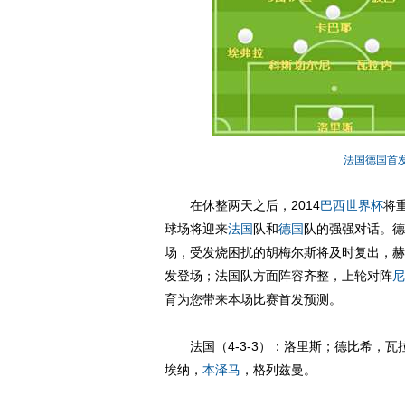
法国德国首
在休整两天之后，2014
巴西
世界杯
将
球场将迎来
法国
队和
德国
队的强强对话。德
场，受发烧困扰的胡梅尔斯将及时复出，赫
发登场；法国队方面阵容齐整，上轮对阵
尼
育为您带来本场比赛首发预测。
法国（4-3-3）：洛里斯；德比希，瓦
埃纳，
本泽马
，格列兹曼。