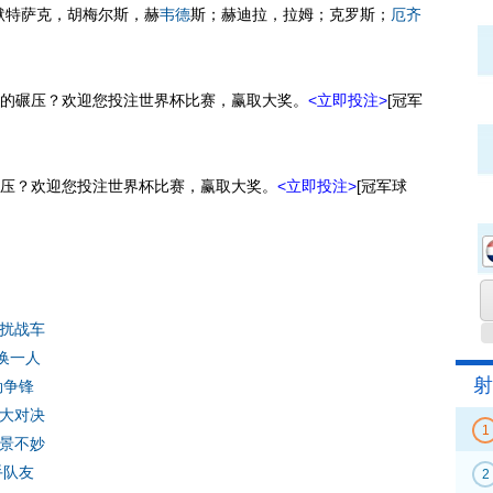
默特萨克，胡梅尔斯，赫
韦德
斯；赫迪拉，拉姆；克罗斯；
厄齐
碾压？欢迎您投注世界杯比赛，赢取大奖。
<立即投注>
[冠军
压？欢迎您投注世界杯比赛，赢取大奖。
<立即投注>
[冠军球
困扰战车
换一人
射
勒争锋
马大对决
1
前景不妙
手队友
2