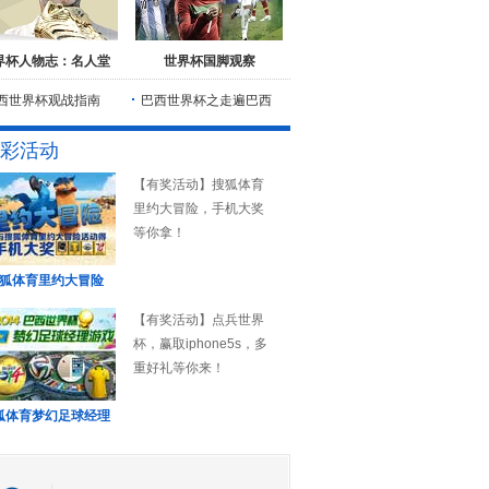
界杯人物志：名人堂
世界杯国脚观察
西世界杯观战指南
巴西世界杯之走遍巴西
彩活动
【有奖活动】搜狐体育
里约大冒险，手机大奖
等你拿！
狐体育里约大冒险
【有奖活动】点兵世界
杯，赢取iphone5s，多
重好礼等你来！
狐体育梦幻足球经理