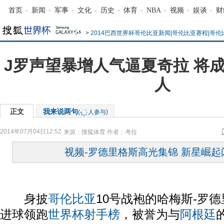
首页
-
新闻
-
军事
-
文化
-
历史
-
体育
-
NBA
-
视频
-
娱谈
-
财
>
2014巴西世界杯哥伦比亚新闻|哥伦比亚赛程|哥
J罗声望暴增人气逼夏奇拉 将
人
正文
我来说两句
(
人参与)
2014年07月04日12:52
来源：
搜狐体育
作者：考拉
视频-罗德里格斯高光集锦 新星崛起
身披
哥伦比亚
10号战袍的哈梅斯-罗
进球领跑
世界杯射手榜
，被誉为与
阿根廷