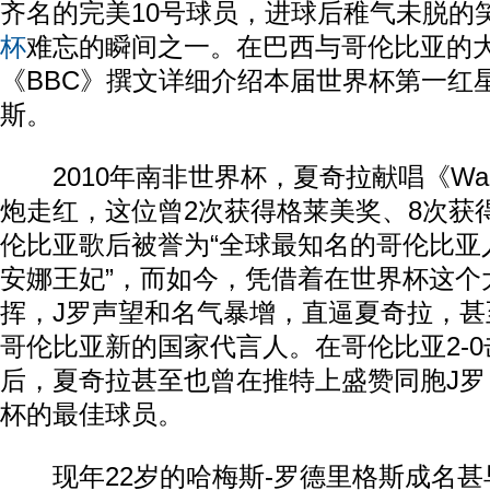
齐名的完美10号球员，进球后稚气未脱的
杯
难忘的瞬间之一。在巴西与哥伦比亚的
《BBC》撰文详细介绍本届世界杯第一红
斯。
2010年南非世界杯，夏奇拉献唱《Waka
炮走红，这位曾2次获得格莱美奖、8次获
伦比亚歌后被誉为“全球最知名的哥伦比亚人
安娜王妃”，而如今，凭借着在世界杯这个
挥，J罗声望和名气暴增，直逼夏奇拉，甚
哥伦比亚新的国家代言人。在哥伦比亚2-0
后，夏奇拉甚至也曾在推特上盛赞同胞J罗
杯的最佳球员。
现年22岁的哈梅斯-罗德里格斯成名甚早