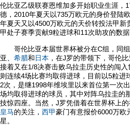
伦比亚乙级联赛恩维加多开始职业生涯，1
德，2010年夏天以735万欧元的身价登陆
年夏天又以4500万欧元的天价转投法甲
甲处子赛季贡献9粒进球和11次助攻的数
哥伦比亚本届世界杯被分在C组，同组
亚、
希腊
和
日本
，在J罗的带领下，哥伦比
接着又在1/8决赛击败乌拉圭历史性的闯入
则连续4场比赛均取得进球，目前以5粒进
2次，是继1998年维埃里以来首位第一次
场均取得进球的球员，其中对阵乌拉圭的那
技惊四座。当然，J罗凭借着在世界杯上的
皇马
的关注，
西甲
豪门有意报价6000万
星。