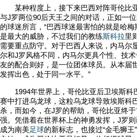
某种程度上，接下来巴西对阵哥伦比亚
与J罗两位90后天王之间的对话，正如一位
的球迷所言，“巴西球迷最害怕的就是哈梅
是最大的威胁，不过我们的教练
斯科拉
里
需要重点防守。对于巴西人来说，内马尔
尔和J罗风格不同，内马尔更具个性、技术
友的配合则好，是一位团体球员。从本届
发挥出色，处于同一水平。”
1994年世界上，哥伦比亚后卫埃斯科
赛中打进乌龙球，这粒乌龙球导致埃斯科
杀，而如今，在J罗的帮助，哥伦比亚终于
强。凭借着在世界杯上的神勇发挥，J罗则
成为南美
足球
的新标志，也接过“金毛狮王