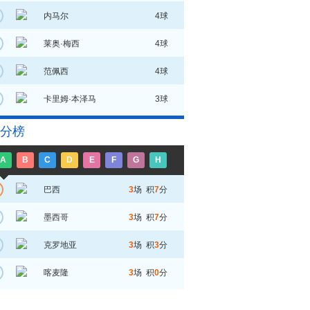
内马尔
4球
莱奥·梅西
4球
范佩西
4球
卡里姆·本泽马
3球
分榜
A
B
C
D
E
F
G
H
巴西
3
场 积
7
分
墨西哥
3
场 积
7
分
克罗地亚
3
场 积
3
分
喀麦隆
3
场 积
0
分