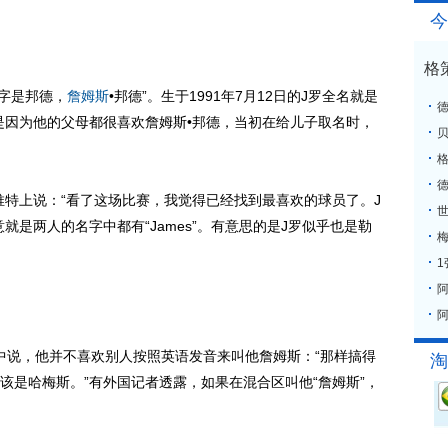
今
格
名字是邦德，
詹姆斯
•邦德”。生于1991年7月12日的J罗全名就是
是因为他的父母都很喜欢詹姆斯•邦德，当初在给儿子取名时，
格
推特上说：“看了这场比赛，我觉得已经找到最喜欢的球员了。J
就是两人的名字中都有“James”。有意思的是J罗似乎也是勒
梅
阿
说，他并不喜欢别人按照英语发音来叫他詹姆斯：“那样搞得
淘
该是哈梅斯。”有外国记者透露，如果在混合区叫他“詹姆斯”，