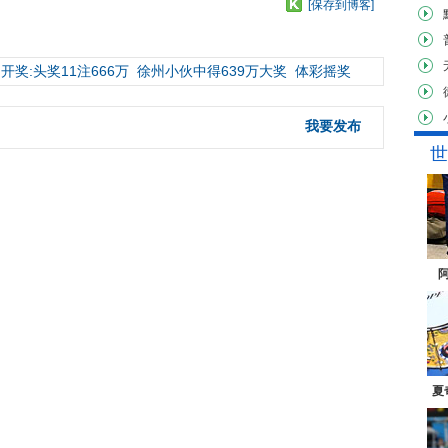
[保存到博客]
开奖:头奖11注666万
徐州小伙中得639万大奖
体彩摇奖
我要发布
世
夏