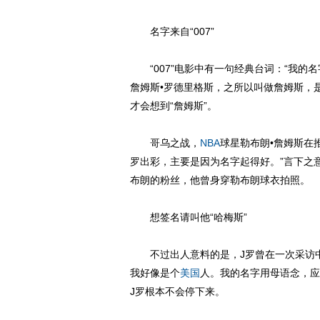
名字来自“007”
“007”电影中有一句经典台词：“我的
詹姆斯•罗德里格斯，之所以叫做詹姆斯，
才会想到“詹姆斯”。
哥乌之战，
NBA
球星勒布朗•詹姆斯在
罗出彩，主要是因为名字起得好。”言下之意
布朗的粉丝，他曾身穿勒布朗球衣拍照。
想签名请叫他“哈梅斯”
不过出人意料的是，J罗曾在一次采访中
我好像是个
美国
人。我的名字用母语念，应
J罗根本不会停下来。