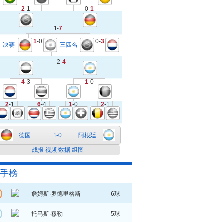
2
-1
0-
1
1-
7
1
-0
0-
3
决赛
三四名
2-
4
4
-3
1
-0
2
-1
6
-4
1
-0
2
-1
德国
1-0
阿根廷
战报
视频
数据
组图
手榜
詹姆斯·罗德里格斯
6球
托马斯·穆勒
5球