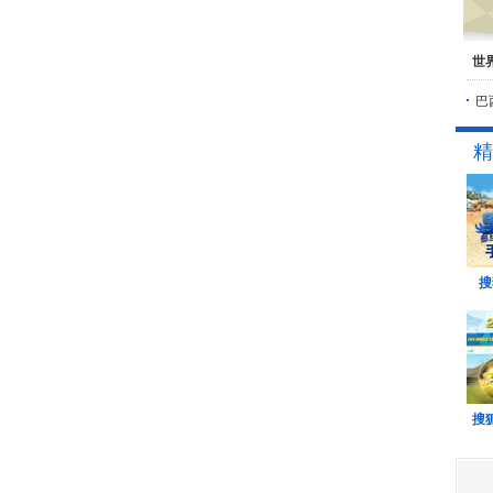
世
巴
精
搜
搜