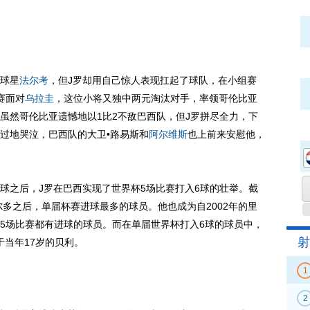
球星
法尔考
，但J罗却用自己惊人表现扛起了球队，在小组赛
赛面对
乌拉圭
，这位小将又独中两元淘汰对手，率领哥伦比亚
虽然哥伦比亚遗憾地以1比2不敌巴西队，但J罗拼尽全力，下
过地哭泣，巴西队的大卫•路易斯和
阿尔维斯
也上前来安慰他，
之后，J罗在巴西实现了世界杯5场比赛打入6球的壮举。截
尔多之后，单届杯赛进球最多的球员。他也成为自2002年的里
5场比赛都有进球的球员。而在单届世界杯打入6球的球员中，
射
于当年17岁的贝利。
1
2