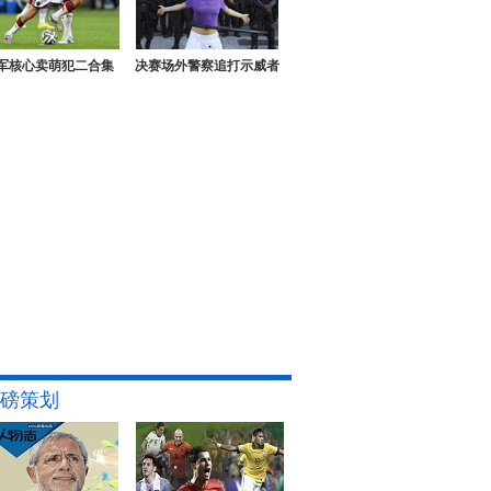
军核心卖萌犯二合集
决赛场外警察追打示威者
磅策划