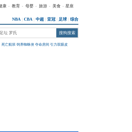
健康
-
教育
-
母婴
-
旅游
-
美食
-
星座
NBA
|
CBA
|
中超
|
亚冠
|
足球
|
综合
：
死亡航班
饲养蜘蛛侠
夺命房间
引力双眼皮