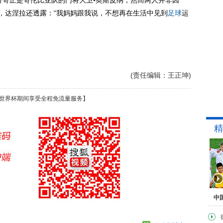
哥哥正是哥伦比亚队的门将大卫•奥斯皮纳，然而两人并非因
情，达涅拉还透露：“我妈妈跟我说，不想再在生活中见到
足球
运
(责任编辑：王正坤)
世界杯期间享受全程免流量服务】
精
中