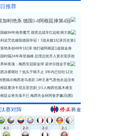
日推荐
策加时绝杀 德国1-0阿根廷捧第4冠
德国破84年南美魔咒 德意志战车扛起欧洲大旗
贝利诅咒也难阻德国夺冠！7战未败1纪录历史第1
策绝杀创48年1纪录 他打破阿根廷1超级金身
德国时隔24年再登巅峰 总理总统齐入更衣室庆祝
世界杯奖项：梅西失冠获金球 诺伊尔揽金手套
西决赛呕吐？低头干呕不止 3年内已狂吐12次
1张图揭示梅西老马差距 1种王者气质他永远没有
阿根廷重演卡尼吉亚悲剧 少1人梅西也孤木难支
根廷众将失落不已 梅西失金杯阿奎罗飙泪(图)
汰赛对阵
4
-3
2
-0
2
-0
2
-1