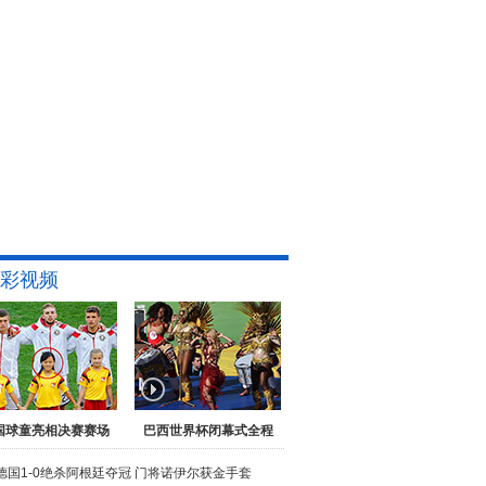
彩视频
国球童亮相决赛赛场
巴西世界杯闭幕式全程
德国1-0绝杀阿根廷夺冠
门将诺伊尔获金手套