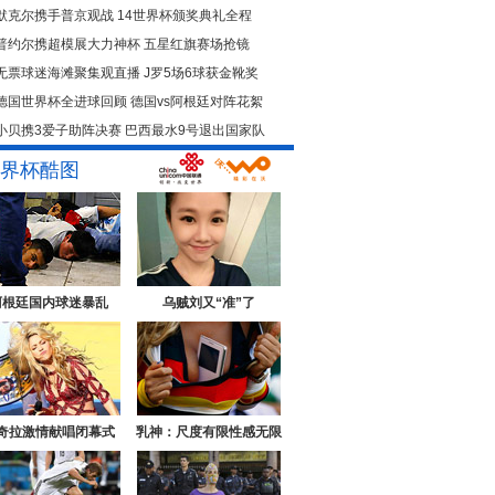
默克尔携手普京观战
14世界杯颁奖典礼全程
普约尔携超模展大力神杯
五星红旗赛场抢镜
无票球迷海滩聚集观直播
J罗5场6球获金靴奖
德国世界杯全进球回顾
德国vs阿根廷对阵花絮
小贝携3爱子助阵决赛
巴西最水9号退出国家队
界杯酷图
阿根廷国内球迷暴乱
乌贼刘又“准”了
奇拉激情献唱闭幕式
乳神：尺度有限性感无限