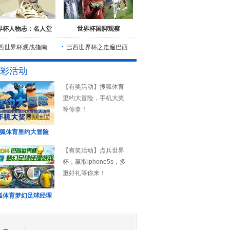
界杯人物志：名人堂
世界杯国脚观察
西世界杯观战指南
巴西世界杯之走遍巴西
彩活动
【有奖活动】搜狐体育
里约大冒险，手机大奖
等你拿！
狐体育里约大冒险
【有奖活动】点兵世界
杯，赢取iphone5s，多
重好礼等你来！
狐体育梦幻足球经理