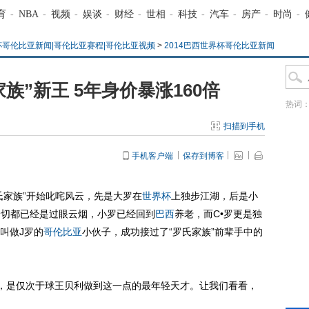
育
-
NBA
-
视频
-
娱谈
-
财经
-
世相
-
科技
-
汽车
-
房产
-
时尚
-
界杯哥伦比亚新闻|哥伦比亚赛程|哥伦比亚视频
>
2014巴西世界杯哥伦比亚新闻
族”新王 5年身价暴涨160倍
热词
扫描到手机
手机客户端
保存到博客
家族”开始叱咤风云，先是大罗在
世界杯
上独步江湖，后是小
一切都已经是过眼云烟，小罗已经回到
巴西
养老，而C•罗更是独
叫做J罗的
哥伦比亚
小伙子，成功接过了“罗氏家族”前辈手中的
，是仅次于球王贝利做到这一点的最年轻天才。让我们看看，