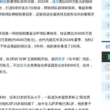
根廷
联赛球队班菲尔德，2010年，
波尔
图以500万欧元的报价
3
1次，打进6球并送出7次助攻，帮助球队获得欧联杯、葡超和葡
罗不仅帮助球队蝉联联赛冠军，还获得进步最快球员奖和当年的葡萄牙
4
5
蒂尼奥一同转投刚重返法甲球队摩纳哥。转会费总共6000万英
6
0万英镑(约4500万欧元)，合约为期五年至2018年夏季。当时J
于转会俄超的胡尔克，5年间，他的身价暴涨了160倍。
积
，但J罗的“封神”之路刚刚开始。据
西班牙
《马卡报》消息，
0万欧元，不过
皇马
主席弗洛伦蒂诺愿意出价到6000万。此外，
1
万欧元。
2
3
4
0、仅有22岁的毛头小子，一跃成为本届世界杯上“阳光男
俏的J罗19岁就结婚了，如今女儿萨罗梅已满1岁，他的妻子