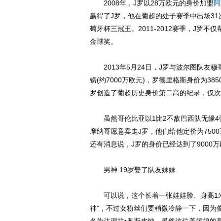
2008年，J罗以28万欧元的身价加盟
阿
赢得了J罗，他在葡超的处子赛季中出场3
萄牙杯三冠王。2011-2012赛季，J
金球奖。
2013年5月24日，J罗与波尔图队友穆
镑(约7000万欧元)，罗德里格斯身价为385
罗创造了葡超历史身价第二高的纪录，仅次
虽然哥伦比亚以1比2不敌巴西队无缘4强
摩纳哥愿意卖走J罗，他们给他定价为750
还有消息说，J罗的身价已经达到了9000
男神 19岁娶了队友妹妹
可以说，这个长着一张娃娃脸、身高1米8
神”，不过女粉丝们要稍微冷静一下，因为俊