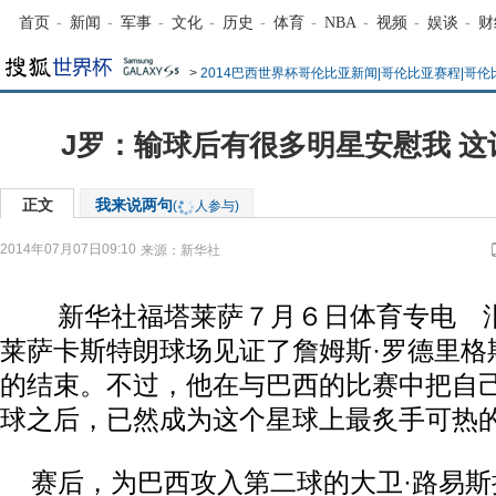
首页
-
新闻
-
军事
-
文化
-
历史
-
体育
-
NBA
-
视频
-
娱谈
-
财
>
2014巴西世界杯哥伦比亚新闻|哥伦比亚赛程|哥
J罗：输球后有很多明星安慰我 这
正文
我来说两句
(
人参与)
2014年07月07日09:10
来源：
新华社
新华社福塔莱萨７月６日体育专电 泪
莱萨卡斯特朗球场见证了詹姆斯·罗德里格
的结束。不过，他在与巴西的比赛中把自
球之后，已然成为这个星球上最炙手可热
赛后，为巴西攻入第二球的大卫·路易斯