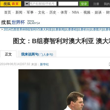
注册
我的
首页
-
新闻
-
军事
-
文化
-
历史
-
体育
-
NBA
-
视频
-
娱谈
-
财
>
2014巴西世界杯B组智利VS澳大利亚|比赛新闻|比赛赛程|比赛积分|比赛图片|比赛
图文：B组赛智利对澳大利亚 澳
正文
我来说两句
(
人参与)
2014年06月14日07:32
来源：
新华社