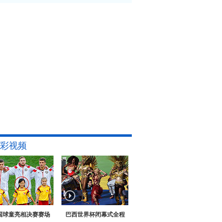
彩视频
国球童亮相决赛赛场
巴西世界杯闭幕式全程