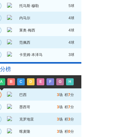
托马斯·穆勒
5球
内马尔
4球
莱奥·梅西
4球
范佩西
4球
卡里姆·本泽马
3球
分榜
A
B
C
D
E
F
G
H
巴西
3
场 积
7
分
墨西哥
3
场 积
7
分
克罗地亚
3
场 积
3
分
喀麦隆
3
场 积
0
分