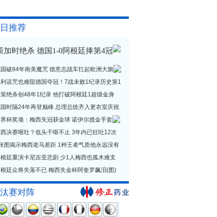
日推荐
策加时绝杀 德国1-0阿根廷捧第4冠
德国破84年南美魔咒 德意志战车扛起欧洲大旗
贝利诅咒也难阻德国夺冠！7战未败1纪录历史第1
策绝杀创48年1纪录 他打破阿根廷1超级金身
德国时隔24年再登巅峰 总理总统齐入更衣室庆祝
世界杯奖项：梅西失冠获金球 诺伊尔揽金手套
西决赛呕吐？低头干呕不止 3年内已狂吐12次
1张图揭示梅西老马差距 1种王者气质他永远没有
阿根廷重演卡尼吉亚悲剧 少1人梅西也孤木难支
根廷众将失落不已 梅西失金杯阿奎罗飙泪(图)
汰赛对阵