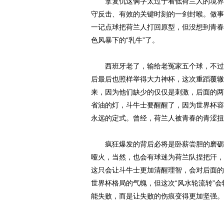
拿复仇这俩字太过于看低荷兰人的境界，
守反击、有效的关键时刻的一剑封喉。做事
一记点球把荷兰人打回原型，但没想到青春
色风暴下的“乳牛”了。
西班牙老了，输给老冤家五个球，不过
后最后也照样举得大力神杯，这次重蹈覆辙
来，因为他们缺少的仅仅是刺激，后面的两
省油的灯，斗牛士要醒醒了，因为世界杯容
永远的定式。曾经，荷兰人被青春的青涩扭
疯狂爆发的背后必将是卧薪尝胆的磨砺。
哑火，当然，也会有球迷为荷兰队捏把汗，
这只会让斗牛士更加清醒理智，会对后面的
世界杯格局的气魄，但这次“风水轮流转”
能失败，而是让失败的伤痕变得更加坚强。