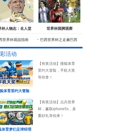
界杯人物志：名人堂
世界杯国脚观察
西世界杯观战指南
巴西世界杯之走遍巴西
彩活动
【有奖活动】搜狐体育
里约大冒险，手机大奖
等你拿！
狐体育里约大冒险
【有奖活动】点兵世界
杯，赢取iphone5s，多
重好礼等你来！
狐体育梦幻足球经理