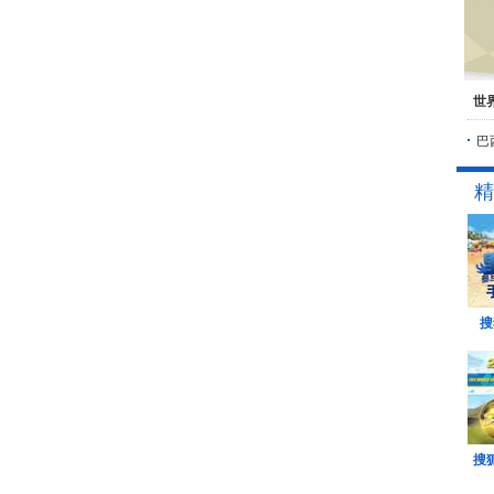
世
巴
精
搜
搜