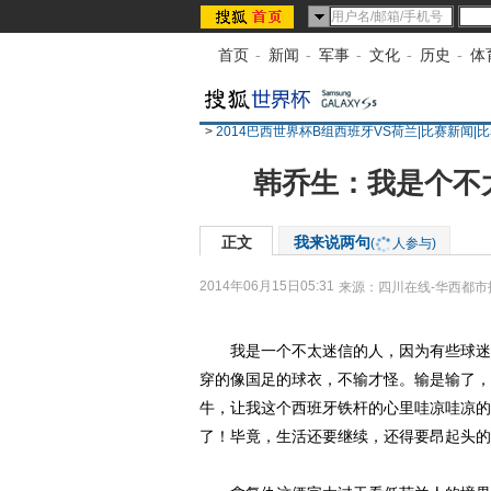
首页
-
新闻
-
军事
-
文化
-
历史
-
体
>
2014巴西世界杯B组西班牙VS荷兰|比赛新闻|
韩乔生：我是个不
正文
我来说两句
(
人参与)
2014年06月15日05:31
来源：
四川在线-华西都市
我是一个不太迷信的人，因为有些球迷
穿的像国足的球衣，不输才怪。输是输了，
牛，让我这个西班牙铁杆的心里哇凉哇凉的
了！毕竟，生活还要继续，还得要昂起头的