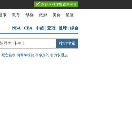
欢迎入驻搜狐媒体平台
健康
-
教育
-
母婴
-
旅游
-
美食
-
星座
NBA
|
CBA
|
中超
|
亚冠
|
足球
|
综合
：
死亡航班
饲养蜘蛛侠
夺命房间
引力双眼皮