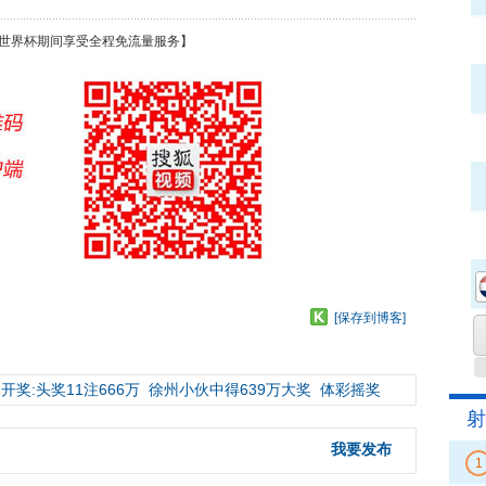
世界杯期间享受全程免流量服务】
[保存到博客]
开奖:头奖11注666万
徐州小伙中得639万大奖
体彩摇奖
射
我要发布
1