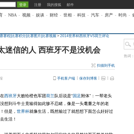
注册
我的搜狐
邮件
育
-
NBA
-
视频
-
娱谈
-
财经
-
世相
-
科技
-
汽车
-
房产
-
时尚
-
比赛赛程|比赛积分|比赛图片|比赛视频
>
2014世界杯西班牙VS荷兰评论
太迷信的人 西班牙不是没机会
热词
扫描到手机
报
手机客户端
保存到博客
在
西班牙
大败给橙色军团
荷兰
队后说是“
国足
附体”：一帮老头
没想到斗牛士竟输得如此惨不忍睹，像是一头耄耋之年的老
！但是，
世界杯
就像生活，既然输过了就想想下面怎么好好过
去生活！