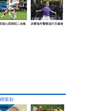
军核心卖萌犯二合集
决赛场外警察追打示威者
磅策划