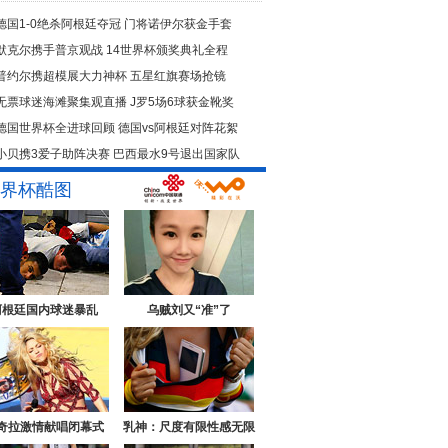
德国1-0绝杀阿根廷夺冠
门将诺伊尔获金手套
默克尔携手普京观战
14世界杯颁奖典礼全程
普约尔携超模展大力神杯
五星红旗赛场抢镜
无票球迷海滩聚集观直播
J罗5场6球获金靴奖
德国世界杯全进球回顾
德国vs阿根廷对阵花絮
小贝携3爱子助阵决赛
巴西最水9号退出国家队
界杯酷图
阿根廷国内球迷暴乱
乌贼刘又“准”了
奇拉激情献唱闭幕式
乳神：尺度有限性感无限