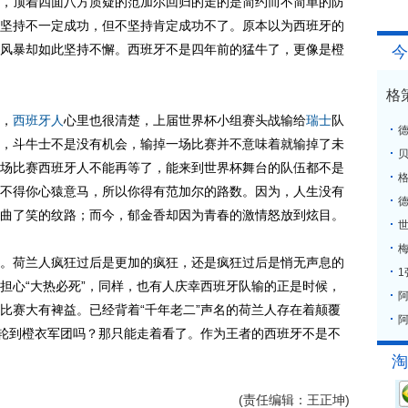
顶着四面八方质疑的范加尔回归的走的是简约而不简单的防
坚持不一定成功，但不坚持肯定成功不了。原本以为西班牙的
风暴却如此坚持不懈。西班牙不是四年前的猛牛了，更像是橙
今
格
，
西班牙人
心里也很清楚，上届世界杯小组赛头战输给
瑞士
队
，斗牛士不是没有机会，输掉一场比赛并不意味着就输掉了未
场比赛西班牙人不能再等了，能来到世界杯舞台的队伍都不是
格
不得你心猿意马，所以你得有范加尔的路数。因为，人生没有
曲了笑的纹路；而今，郁金香却因为青春的激情怒放到炫目。
梅
荷兰人疯狂过后是更加的疯狂，还是疯狂过后是悄无声息的
担心“大热必死”，同样，也有人庆幸西班牙队输的正是时候，
比赛大有裨益。已经背着“千年老二”声名的荷兰人存在着颠覆
阿
会轮到橙衣军团吗？那只能走着看了。作为王者的西班牙不是不
淘
(责任编辑：王正坤)