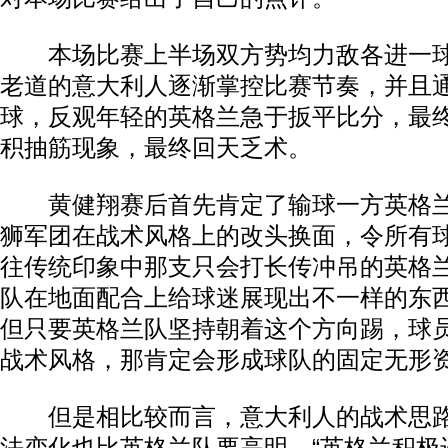
本场比赛上半场双方势均力敌各进一球
老道的意大利人逐渐掌控比赛节奏，并且
球，反观年轻的英格兰急于扳平比分，最
积抽筋现象，最终回天乏术。
黄健翔赛后首先肯定了输球一方英格兰
狮军团在战术风格上的改头换面，令所有
往传统印象中那支只会打长传冲吊的英格
队在地面配合上给球迷展现出不一样的东
但只要英格兰队坚持朝着这个方向踢，球
战术风格，那肯定会形成球队的固定无形
但是相比较而言，意大利人的战术思路