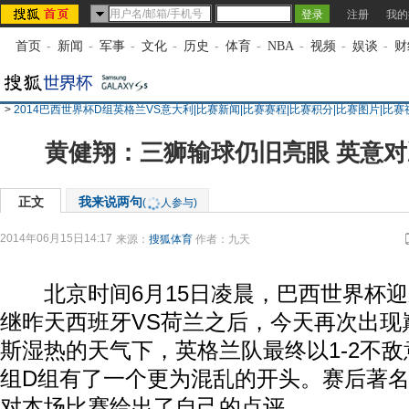
注册
我的
首页
-
新闻
-
军事
-
文化
-
历史
-
体育
-
NBA
-
视频
-
娱谈
-
财
>
2014巴西世界杯D组英格兰VS意大利|比赛新闻|比赛赛程|比赛积分|比赛图片|比赛
黄健翔：三狮输球仍旧亮眼 英意
正文
我来说两句
(
人参与)
2014年06月15日14:17
来源：
搜狐体育
作者：九天
北京时间6月15日凌晨，巴西世界杯迎
继昨天西班牙VS荷兰之后，今天再次出现
斯湿热的天气下，英格兰队最终以1-2不
组D组有了一个更为混乱的开头。赛后著
对本场比赛给出了自己的点评。