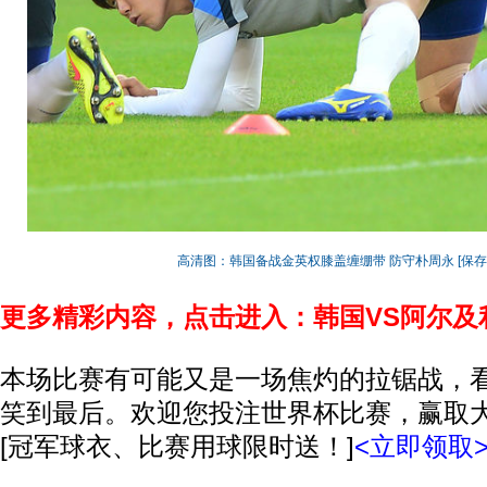
高清图：韩国备战金英权膝盖缠绷带 防守朴周永
[保
更多精彩内容，点击进入：韩国VS阿尔及
本场比赛有可能又是一场焦灼的拉锯战，
笑到最后。欢迎您投注世界杯比赛，赢取
[冠军球衣、比赛用球限时送！]
<立即领取