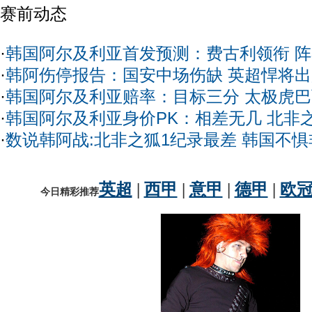
赛前动态
·
韩国阿尔及利亚首发预测：费古利领衔 
·
韩阿伤停报告：国安中场伤缺 英超悍将
·
韩国阿尔及利亚赔率：目标三分 太极虎
·
韩国阿尔及利亚身价PK：相差无几 北非
·
数说韩阿战:北非之狐1纪录最差 韩国不