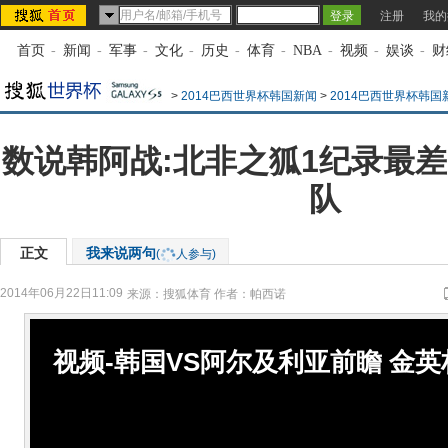
注册
我的
首页
-
新闻
-
军事
-
文化
-
历史
-
体育
-
NBA
-
视频
-
娱谈
-
财
>
2014巴西世界杯韩国新闻
>
2014巴西世界杯韩国
数说韩阿战:北非之狐1纪录最差
队
正文
我来说两句
(
人参与)
2014年06月22日11:09
来源：
搜狐体育
作者：帕西诺
视频-韩国VS阿尔及利亚前瞻 金