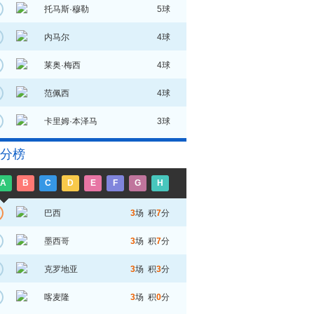
托马斯·穆勒
5球
内马尔
4球
莱奥·梅西
4球
范佩西
4球
卡里姆·本泽马
3球
分榜
A
B
C
D
E
F
G
H
巴西
3
场 积
7
分
墨西哥
3
场 积
7
分
克罗地亚
3
场 积
3
分
喀麦隆
3
场 积
0
分