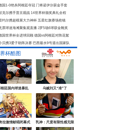
德国1-0绝杀阿根廷夺冠
门将诺伊尔获金手套
默克尔携手普京观战
14世界杯颁奖典礼全程
普约尔携超模展大力神杯
五星红旗赛场抢镜
无票球迷海滩聚集观直播
J罗5场6球获金靴奖
德国世界杯全进球回顾
德国vs阿根廷对阵花絮
小贝携3爱子助阵决赛
巴西最水9号退出国家队
界杯酷图
阿根廷国内球迷暴乱
乌贼刘又“准”了
奇拉激情献唱闭幕式
乳神：尺度有限性感无限