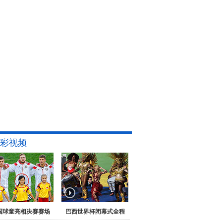
彩视频
国球童亮相决赛赛场
巴西世界杯闭幕式全程