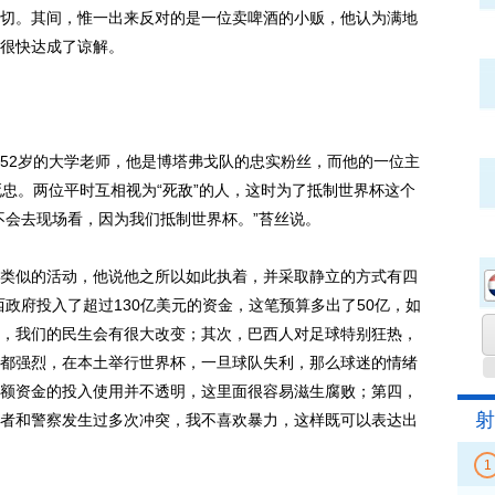
切。其间，惟一出来反对的是一位卖啤酒的小贩，他认为满地
很快达成了谅解。
2岁的大学老师，他是博塔弗戈队的忠实粉丝，而他的一位主
死忠。两位平时互相视为“死敌”的人，这时为了抵制世界杯这个
不会去现场看，因为我们抵制世界杯。”苔丝说。
似的活动，他说他之所以如此执着，并采取静立的方式有四
政府投入了超过130亿美元的资金，这笔预算多出了50亿，如
，我们的民生会有很大改变；其次，巴西人对足球特别狂热，
都强烈，在本土举行世界杯，一旦球队失利，那么球迷的情绪
额资金的投入使用并不透明，这里面很容易滋生腐败；第四，
射
者和警察发生过多次冲突，我不喜欢暴力，这样既可以表达出
1