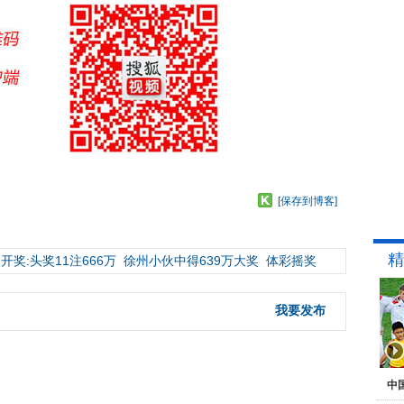
[保存到博客]
精
开奖:头奖11注666万
徐州小伙中得639万大奖
体彩摇奖
我要发布
中