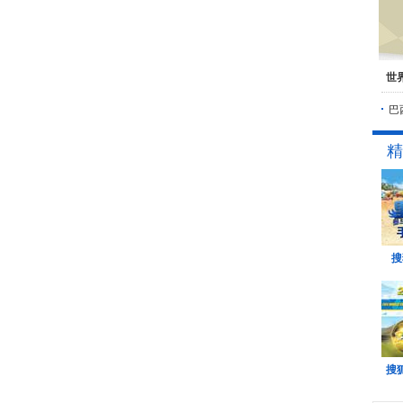
世
巴
精
搜
搜