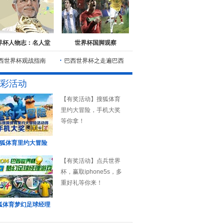
界杯人物志：名人堂
世界杯国脚观察
西世界杯观战指南
巴西世界杯之走遍巴西
彩活动
【有奖活动】搜狐体育
里约大冒险，手机大奖
等你拿！
狐体育里约大冒险
【有奖活动】点兵世界
杯，赢取iphone5s，多
重好礼等你来！
狐体育梦幻足球经理