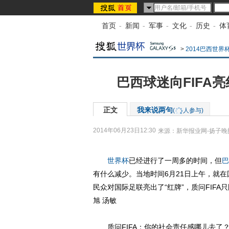
首页
-
新闻
-
军事
-
文化
-
历史
-
体
>
2014巴西世界
巴西球迷向FIFA
正文
我来说两句
(
人参与)
2014年06月23日12:30
来源：
新华报业网-扬子晚
世界杯
已经进行了一周多的时间，但
巴
有什么减少。当地时间6月21日上午，就
民众对国际足联亮出了“红牌”，质问FIF
旭 汤敏
质问FIFA：你的社会责任感哪儿去了