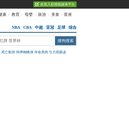
欢迎入驻搜狐媒体平台
健康
-
教育
-
母婴
-
旅游
-
美食
-
星座
NBA
|
CBA
|
中超
|
亚冠
|
足球
|
综合
：
死亡航班
饲养蜘蛛侠
夺命房间
引力双眼皮