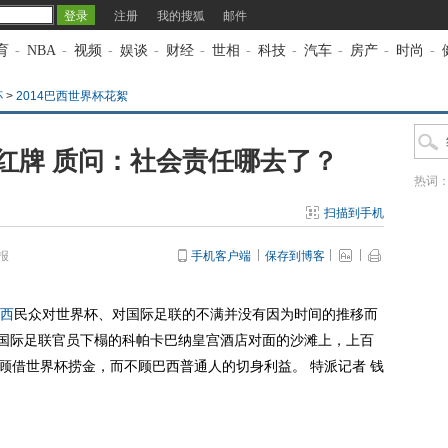
注册
我的搜狐
邮件
育
-
NBA
-
视频
-
娱谈
-
财经
-
世相
-
科技
-
汽车
-
房产
-
时尚
-
杯
>
2014巴西世界杯花絮
亮红牌 质问：社会责任哪去了？
热词
扫描到手机
报
手机客户端
保存到博客
西
民众对世界杯、对国际足联的不满并没有因为时间的推移而
在国际足联官员下榻的科帕卡巴纳皇宫酒店对面的沙滩上，上百
A只顾借世界杯捞金，而不顾巴西普通人的切身利益。 特派记者 钱
？