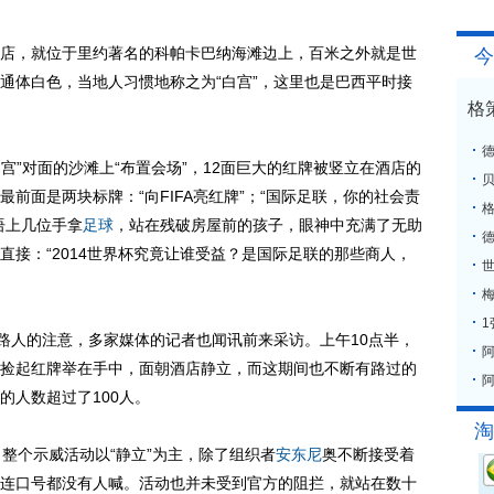
，就位于里约著名的科帕卡巴纳海滩边上，百米之外就是世
今
通体白色，当地人习惯地称之为“白宫”，这里也是巴西平时接
格
”对面的沙滩上“布置会场”，12面巨大的红牌被竖立在酒店的
前面是两块标牌：“向FIFA亮红牌”；“国际足联，你的社会责
格
语上几位手拿
足球
，站在残破房屋前的孩子，眼神中充满了无助
直接：“2014世界杯究竟让谁受益？是国际足联的那些商人，
梅
人的注意，多家媒体的记者也闻讯前来采访。上午10点半，
捡起红牌举在手中，面朝酒店静立，而这期间也不断有路过的
阿
的人数超过了100人。
淘
个示威活动以“静立”为主，除了组织者
安东尼
奥不断接受着
连口号都没有人喊。活动也并未受到官方的阻拦，就站在数十