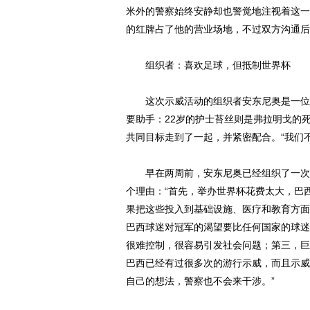
米外的警察始终安静却也警觉地注视着这一
的红牌占了他的营业场地，不过双方沟通后
组织者：喜欢足球，但抵制世界杯
这次示威活动的组织者安东尼奥是一位5
要助手：22岁的护士苔丝则是弗拉明戈的
共同目标走到了一起，并紧密配合。“我们
早在两周前，安东尼奥已经组织了一次类
个理由：“首先，举办世界杯花费太大，巴西
果把这些投入到基础设施、医疗和教育方面
巴西球迷对冠军的渴望要比任何国家的球迷
很难控制，很容易引发社会问题；第三，巨
巴西已经有过很多次的游行示威，而且示威
自己的想法，警察也不会来干涉。”