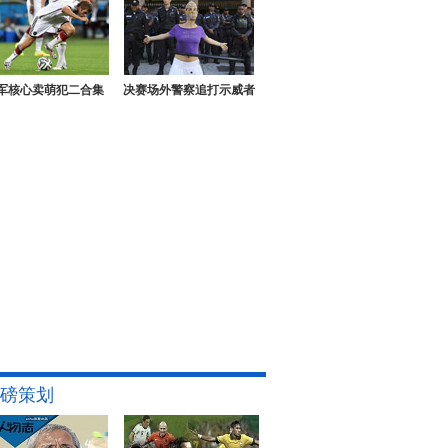
军核心卖萌犯二合集
决赛场外警察追打示威者
磅策划