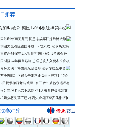
日推荐
策加时绝杀 德国1-0阿根廷捧第4冠
德国破84年南美魔咒 德意志战车扛起欧洲大旗
贝利诅咒也难阻德国夺冠！7战未败1纪录历史第1
策绝杀创48年1纪录 他打破阿根廷1超级金身
德国时隔24年再登巅峰 总理总统齐入更衣室庆祝
世界杯奖项：梅西失冠获金球 诺伊尔揽金手套
西决赛呕吐？低头干呕不止 3年内已狂吐12次
1张图揭示梅西老马差距 1种王者气质他永远没有
阿根廷重演卡尼吉亚悲剧 少1人梅西也孤木难支
根廷众将失落不已 梅西失金杯阿奎罗飙泪(图)
汰赛对阵