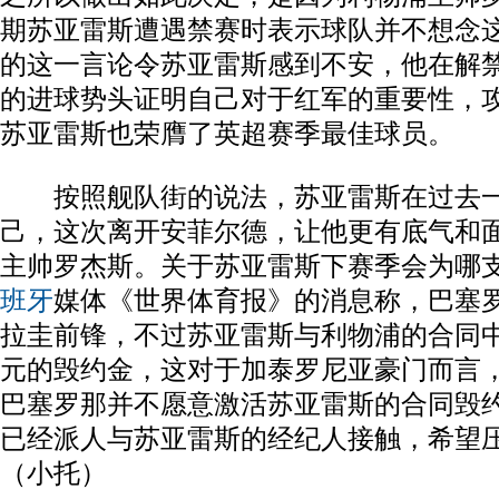
期苏亚雷斯遭遇禁赛时表示球队并不想念
的这一言论令苏亚雷斯感到不安，他在解
的进球势头证明自己对于红军的重要性，攻
苏亚雷斯也荣膺了英超赛季最佳球员。
按照舰队街的说法，苏亚雷斯在过去一
己，这次离开安菲尔德，让他更有底气和
主帅罗杰斯。关于苏亚雷斯下赛季会为哪
班牙
媒体《世界体育报》的消息称，巴塞
拉圭前锋，不过苏亚雷斯与利物浦的合同中
元的毁约金，这对于加泰罗尼亚豪门而言
巴塞罗那并不愿意激活苏亚雷斯的合同毁
已经派人与苏亚雷斯的经纪人接触，希望
（小托）