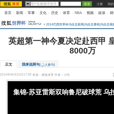
注册
我的
首页
-
新闻
-
军事
-
文化
-
历史
-
体育
-
NBA
-
视频
-
娱谈
-
财
>
2014巴西世界杯乌拉圭新闻|乌拉圭赛程|乌拉圭视
英超第一神今夏决定赴西甲 
8000万
正文
我来说两句
(
人参与)
2014年06月23日17:09
来源：
搜狐体育
作者：小托
集锦-苏亚雷斯双响鲁尼破球荒 乌拉