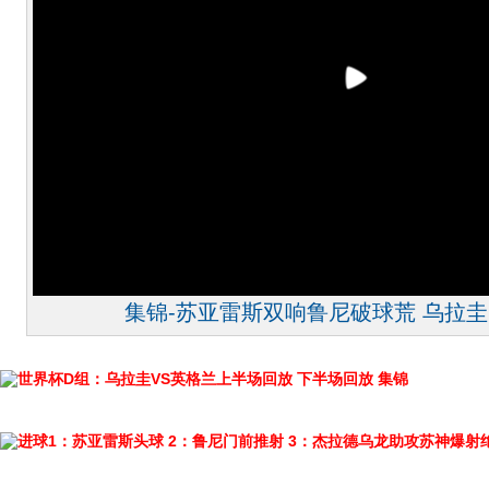
集锦-苏亚雷斯双响鲁尼破球荒 乌拉圭
世界杯D组：乌拉圭VS英格兰上半场回放
下半场回放
集锦
进球1：苏亚雷斯头球
2：鲁尼门前推射
3：杰拉德乌龙助攻苏神爆射