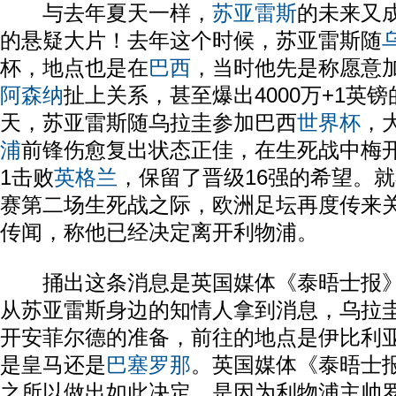
与去年夏天一样，
苏亚雷斯
的未来又
的悬疑大片！去年这个时候，苏亚雷斯随
杯，地点也是在
巴西
，当时他先是称愿意
阿森纳
扯上关系，甚至爆出4000万+1英
天，苏亚雷斯随乌拉圭参加巴西
世界杯
，
浦
前锋伤愈复出状态正佳，在生死战中梅开
1击败
英格兰
，保留了晋级16强的希望。
赛第二场生死战之际，欧洲足坛再度传来
传闻，称他已经决定离开利物浦。
捅出这条消息是英国媒体《泰晤士报》
从苏亚雷斯身边的知情人拿到消息，乌拉
开安菲尔德的准备，前往的地点是伊比利
是皇马还是
巴塞罗那
。英国媒体《泰晤士
之所以做出如此决定，是因为利物浦主帅