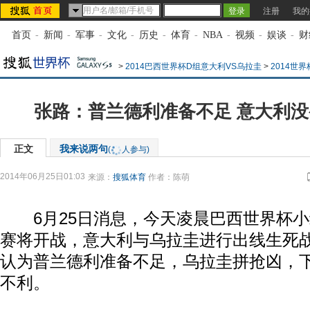
注册
我的
首页
-
新闻
-
军事
-
文化
-
历史
-
体育
-
NBA
-
视频
-
娱谈
-
财
>
2014巴西世界杯D组意大利VS乌拉圭
>
2014世
张路：普兰德利准备不足 意大利
正文
我来说两句
(
人参与)
2014年06月25日01:03
来源：
搜狐体育
作者：陈萌
6月25日消息，今天凌晨巴西世界杯小
赛将开战，意大利与乌拉圭进行出线生死
认为普兰德利准备不足，乌拉圭拼抢凶，
不利。