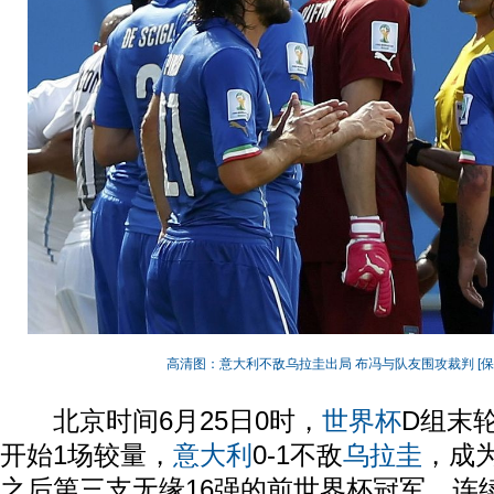
高清图：意大利不敌乌拉圭出局 布冯与队友围攻裁判
[
北京时间6月25日0时，
世界杯
D组末
开始1场较量，
意大利
0-1不敌
乌拉圭
，成
之后第三支无缘16强的前世界杯冠军，连