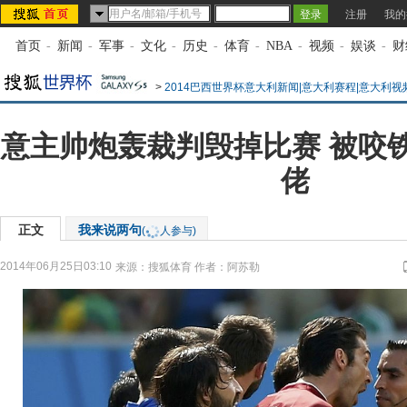
注册
我的
首页
-
新闻
-
军事
-
文化
-
历史
-
体育
-
NBA
-
视频
-
娱谈
-
财
>
2014巴西世界杯意大利新闻|意大利赛程|意大利视
意主帅炮轰裁判毁掉比赛 被咬
佬
正文
我来说两句
(
人参与)
2014年06月25日03:10
来源：
搜狐体育
作者：阿苏勒