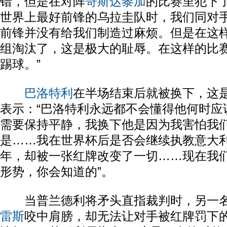
错，但是在对阵
哥斯达黎加
的比赛里犯下
世界上最好前锋的乌拉圭队时，我们同对
前锋并没有给我们制造过麻烦。但是在这
组淘汰了，这是极大的耻辱。在这样的比
踢球。”
巴洛特利
在半场结束后就被换下，这
表示：“巴洛特利永远都不会懂得他何时应
需要保持平静，我换下他是因为我害怕我
是……我在世界杯后是否会继续执教意大
年，却被一张红牌改变了一切……现在我
形势，你会知道的”。
当普兰德利将矛头直指裁判时，另一名
雷斯
咬中肩膀，却无法让对手被红牌罚下