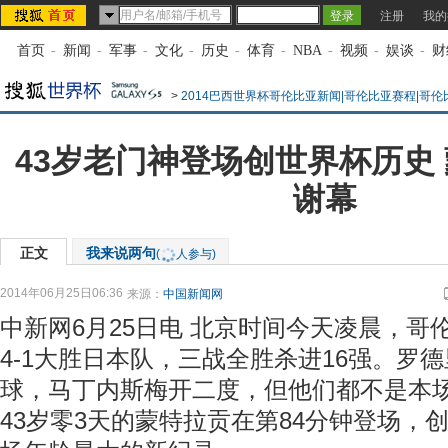
注册
我的
首页
-
新闻
-
军事
-
文化
-
历史
-
体育
-
NBA
-
视频
-
娱谈
-
财
>
2014巴西世界杯哥伦比亚新闻|哥伦比亚赛程|哥
43岁老门神登场创世界杯历史
谢幕
正文
我来说两句
(
人参与)
2014年06月25日06:36
来源：
中国新闻网
中新网6月25日电 北京时间今天凌晨，哥
4-1大胜日本队，三战全胜杀进16强。罗
球，马丁内斯梅开二度，但他们都不是本
43岁零3天的蒙特拉贡在第84分钟登场，