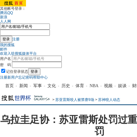
其他帐号登录：
腾讯QQ
新浪
人人网
注册
我的搜狐
邮件
欢迎入驻搜狐媒体平台
用户名
密 码
记住登录状态
注册新用户
忘记密码
帮助中心
首页
-
新闻
-
军事
-
文化
-
历史
-
体育
-
NBA
-
视频
-
娱谈
-
财
>
苏亚雷斯咬人被禁赛9场
>
苏神咬人动态
乌拉圭足协：苏亚雷斯处罚过重
罚