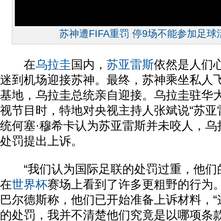
苏神遭FIFA重罚 停9场不能参加足球
在
乌拉圭
国内，
苏亚雷斯
依然是人们
迷到机场迎接苏神。最终，苏神乘坐私人
基地，乌拉圭总统亲自迎接。乌拉圭驻华
视节目时，特地对央视主持人张斌说“苏亚
统何塞·穆希卡认为苏亚雷斯并未咬人，乌
处罚提出上诉。
“我们认为国际足联的处罚过重，他们
在
世界杯
赛场上看到了许多更粗野的行为。
巴尔德斯称，他们已开始准备上诉材料，“
的处罚，我并不清楚他们究竟是以哪项条