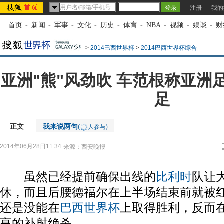
注册
我的
首页
-
新闻
-
军事
-
文化
-
历史
-
体育
-
NBA
-
视频
-
娱谈
-
财
>
2014巴西世界杯
>
2014巴西世界杯综合
亚洲"熊"风劲吹 车范根称亚洲
足
正文
我来说两句
(
人参与)
2014年06月28日11:34
来源：
西安晚报
虽然已经提前确保出线的
比利时
队让
休，而且后腰德福尔在上半场结束前就被
还是没能在
巴西
世界杯
上取得胜利，反而在
亨的补射绝杀。