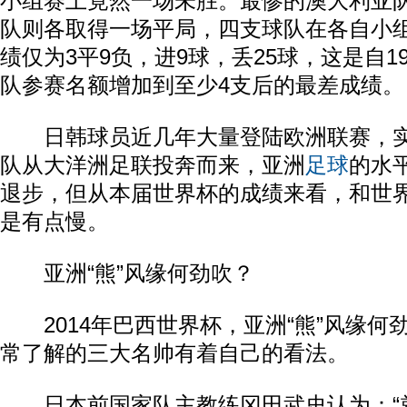
小组赛上竟然一场未胜。最惨的澳大利亚
队则各取得一场平局，四支球队在各自小
绩仅为3平9负，进9球，丢25球，这是自1
队参赛名额增加到至少4支后的最差成绩。
日韩球员近几年大量登陆欧洲联赛，实
队从大洋洲足联投奔而来，亚洲
足球
的水
退步，但从本届世界杯的成绩来看，和世
是有点慢。
亚洲“熊”风缘何劲吹？
2014年巴西世界杯，亚洲“熊”风缘何
常了解的三大名帅有着自己的看法。
日本前国家队主教练冈田武史认为：“