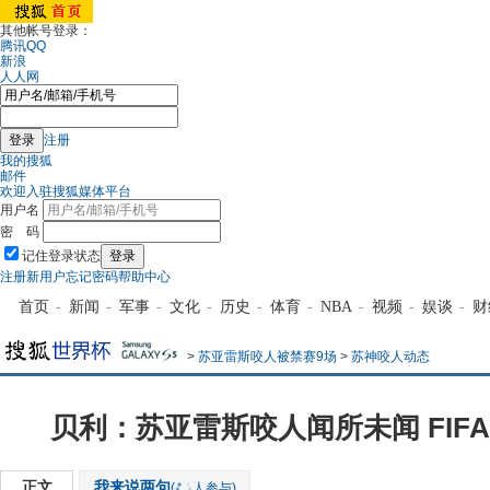
其他帐号登录：
腾讯QQ
新浪
人人网
注册
我的搜狐
邮件
欢迎入驻搜狐媒体平台
用户名
密 码
记住登录状态
注册新用户
忘记密码
帮助中心
首页
-
新闻
-
军事
-
文化
-
历史
-
体育
-
NBA
-
视频
-
娱谈
-
财
>
苏亚雷斯咬人被禁赛9场
>
苏神咬人动态
贝利：苏亚雷斯咬人闻所未闻 FIF
正文
我来说两句
(
人参与)