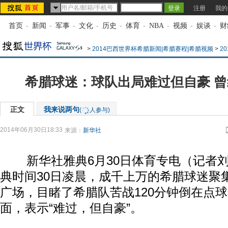
注册
我的
首页
-
新闻
-
军事
-
文化
-
历史
-
体育
-
NBA
-
视频
-
娱谈
-
财
>
2014巴西世界杯希腊新闻|希腊赛程|希腊视频
>
2
希腊球迷：球队出局难过但自豪 
正文
我来说两句
(
人参与)
2014年06月30日18:33
来源：
新华社
新华社雅典6月30日体育专电（记者刘
典时间30日凌晨，成千上万的希腊球迷聚
广场，目睹了希腊队苦战120分钟倒在点
面，表示“难过，但自豪”。