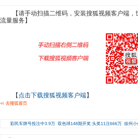
【请手动扫描二维码，安装搜狐视频客户端，世
流量服务】
【
点击下载搜狐视频客户端
】
彩民车牌号投注中3.9万
双色球148期开奖:头奖11注666万
徐州小