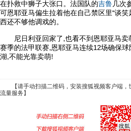
在扑救中狮子大张口。法国队的
吉鲁
几次
可恩耶亚马偏生拉着他在自己禁区里“谈笑风
西还不够他调戏的。
尼日利亚回家了,也看不到恩耶亚马卖萌
赛季的法甲联赛,恩耶亚马连续12场确保
湖,不能光靠卖萌!
【请手动扫描二维码，安装搜狐视频客户端，世
流量服务】