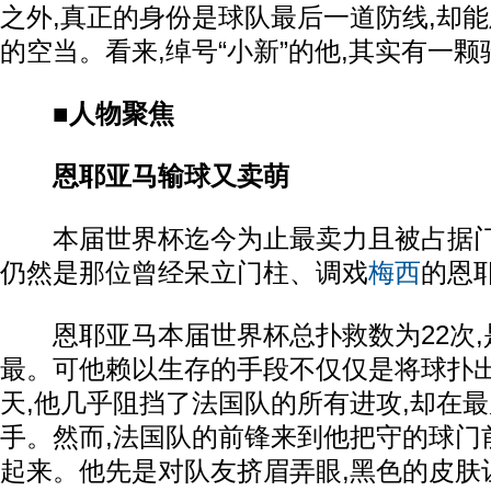
之外,真正的身份是球队最后一道防线,却
的空当。看来,绰号“小新”的他,其实有一
■人物聚焦
恩耶亚马输球又卖萌
本届世界杯迄今为止最卖力且被占据门
仍然是那位曾经呆立门柱、调戏
梅西
的恩
恩耶亚马本届世界杯总扑救数为22次,
最。可他赖以生存的手段不仅仅是将球扑出,
天,他几乎阻挡了法国队的所有进攻,却在
手。然而,法国队的前锋来到他把守的球门
起来。他先是对队友挤眉弄眼,黑色的皮肤