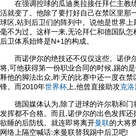
在强调控球的瓜迪奥拉接任拜仁主教练
活就变了。他除了要打好自己在禁区里那一
球区,站到后卫们的阵列中。说他是世界上
毫不为过。这样一来,无论拜仁和德国队怎
后卫体系始终是N+1的构成。
而诺伊尔的绝技还不仅仅这些。诺伊尔
将,可他获得第一份职业合同的时候,踢的
释他的脚法出众,昨天的比赛中还一度在禁
锋。而2010年
世界杯
上,他曾直接助攻
克洛
德国媒体认为,除了进球的许尔勒和门将
发挥都不合格。而且,诺伊尔的出色发挥还
欲睡的后防线。就连即将离开
曼联
的大将
网络上隔空喊话:来曼联替我踢中后卫吧!