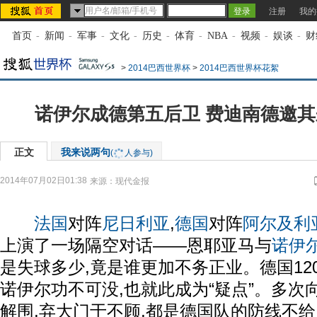
注册
我的
首页
-
新闻
-
军事
-
文化
-
历史
-
体育
-
NBA
-
视频
-
娱谈
-
财
>
2014巴西世界杯
>
2014巴西世界杯花絮
诺伊尔成德第五后卫 费迪南德邀
正文
我来说两句
(
人参与)
2014年07月02日01:38
来源：
现代金报
法国
对阵
尼日利亚
,
德国
对阵
阿尔及利
上演了一场隔空对话——恩耶亚马与
诺伊
是失球多少,竟是谁更加不务正业。德国120
诺伊尔功不可没,也就此成为“疑点”。多次
解围,弃大门于不顾,都是德国队的防线不给