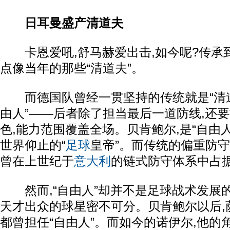
日耳曼盛产清道夫
卡恩爱吼,舒马赫爱出击,如今呢?传承到
点像当年的那些“清道夫”。
而德国队曾经一贯坚持的传统就是“清道夫
由人”——后者除了担当最后一道防线,还
色,能力范围覆盖全场。贝肯鲍尔,是“自由人
世界仰止的“
足球
皇帝”。而传统的偏重防守
曾在上世纪于
意大利
的链式防守体系中占
然而,“自由人”却并不是足球战术发展的
天才出众的球星密不可分。贝肯鲍尔以后,
都曾担任“自由人”。而如今的诺伊尔,他的