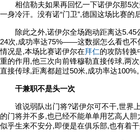
相信勒夫如果再回忆一下诺伊尔那5次禁
一身冷汗。没有诺“门卫”,德国这场比赛的
除此之外,诺伊尔全场跑动距离达5.45公
24次,成功率达75%——这数据怎么看也
情况是,本场比赛诺伊尔在
拜仁
的攻防转换
重的作用,他三次向前锋穆勒直接传球,两
直接传球,距离都超过50米,成功率达100%
干兼职不是头一次
谁说弱队出门将?诺伊尔可不干,世界上
的门将并不多,也已经不能单单用艺高人胆
似乎生来不安分,即便是在俱乐部,也有着