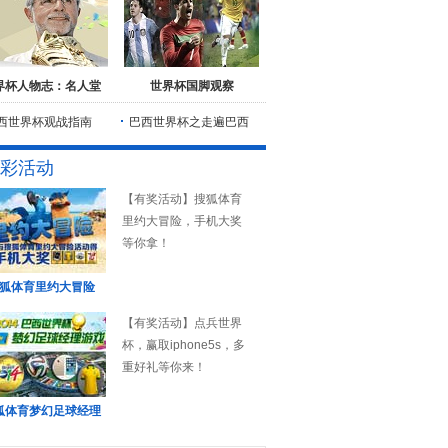
界杯人物志：名人堂
世界杯国脚观察
西世界杯观战指南
巴西世界杯之走遍巴西
彩活动
【有奖活动】搜狐体育
里约大冒险，手机大奖
等你拿！
狐体育里约大冒险
【有奖活动】点兵世界
杯，赢取iphone5s，多
重好礼等你来！
狐体育梦幻足球经理