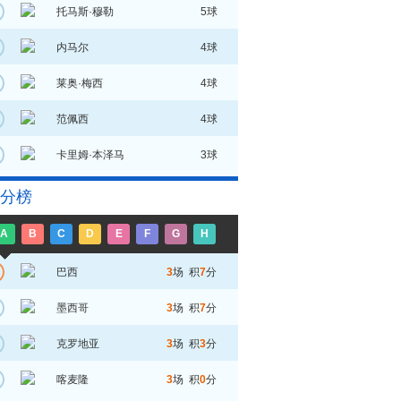
托马斯·穆勒
5球
内马尔
4球
莱奥·梅西
4球
范佩西
4球
卡里姆·本泽马
3球
分榜
A
B
C
D
E
F
G
H
巴西
3
场 积
7
分
墨西哥
3
场 积
7
分
克罗地亚
3
场 积
3
分
喀麦隆
3
场 积
0
分