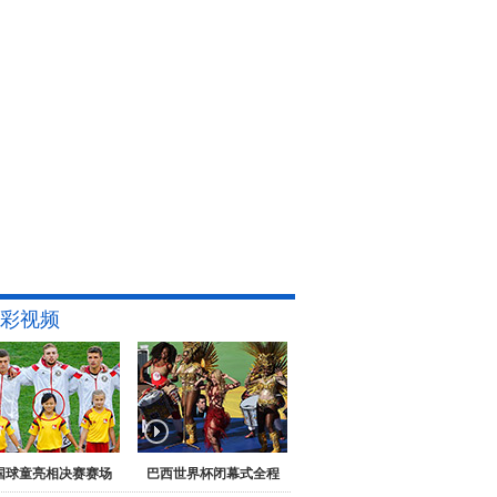
彩视频
国球童亮相决赛赛场
巴西世界杯闭幕式全程