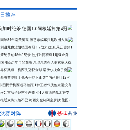
日推荐
策加时绝杀 德国1-0阿根廷捧第4冠
德国破84年南美魔咒 德意志战车扛起欧洲大旗
贝利诅咒也难阻德国夺冠！7战未败1纪录历史第1
策绝杀创48年1纪录 他打破阿根廷1超级金身
德国时隔24年再登巅峰 总理总统齐入更衣室庆祝
世界杯奖项：梅西失冠获金球 诺伊尔揽金手套
西决赛呕吐？低头干呕不止 3年内已狂吐12次
1张图揭示梅西老马差距 1种王者气质他永远没有
阿根廷重演卡尼吉亚悲剧 少1人梅西也孤木难支
根廷众将失落不已 梅西失金杯阿奎罗飙泪(图)
汰赛对阵