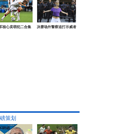
军核心卖萌犯二合集
决赛场外警察追打示威者
磅策划