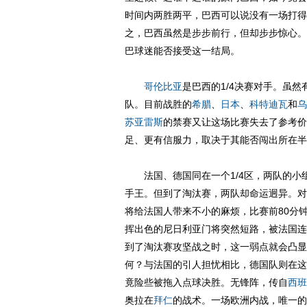
时间内两胜两平，巴西可以说没有一场打得
之，巴西虽然是步步前行，但却步步惊心。
巴球迷能否接受这一结局。
哥伦比亚
是巴西的1/4决赛对手。虽然
队。目前战胜的
希腊
、
日本
、
科特迪瓦
和
乌
苏亚雷斯
的禁赛又让这场比赛失去了参考价
足、更有信服力，取决于其能否闯出所在半
法国、德国同在一个1/4区，两队的小
手王。但到了淘汰赛，两队却命运迥异。对
将给法国人带来不小的麻烦，比赛前80分
挥出色的尼日利亚门将突然短路，被法国连
到了淘汰赛攻坚战之时，这一弱点就会凸显
何？与法国的引人担忧相比，德国队则在这
竟险些被拖入点球决胜。无锋阵，传自
西班
奥拉在
拜仁
的战术。一场欧洲内战，唯一的