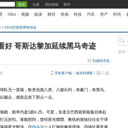
注册
我的搜狐
邮件
育
-
NBA
-
视频
-
娱谈
-
财经
-
世相
-
科技
-
汽车
-
房产
-
时尚
-
杯
>
2014巴西世界杯综合
看好 哥斯达黎加延续黑马奇迹
热词
扫描到手机
报
手机客户端
保存到博客
球队无一晋级，欧美包揽八席。八骏出列，有豪门，有黑马。
以服众，感觉总差了那么一点。
领跑，赔率均是1赔4.25。可是，东道主巴西就算能最后捧起
打点折扣。谁能想到，曾经星光熠熠、教练的烦恼往往在于球
落得星光黯淡，仅
内马尔
一人扛旗的尴尬境地。四场比赛常规