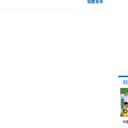
我要发布
精
中