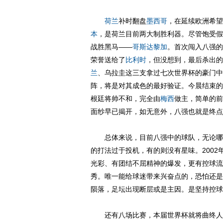
荷兰
补时翻盘
墨西哥
，在延续欧洲希望
本
，是荷兰目前两大制胜利器。尽管饱受假
战胜黑马——
哥斯达黎加
。首次闯入八强的
荣誉送给了
比利时
，但没想到，最后杀出的
兰
、乌拉圭这三支拿过七次世界杯的豪门中
阵，将是对其成色的最好验证。今晨结束的
根廷将帅不和，完全由
梅西
做主，简单的前
面纱早已揭开，如无意外，八强也就是终点
总体来说，目前八强中的球队，无论哪支
的打法过于投机，有的则没有星味。2002年
光彩、有团结不屈精神的爆发，更有控球流
秀。唯一能给球迷带来兴奋点的，恐怕还是
陨落，足坛出现断层或是主因。是坚持控球
还有八场比赛，本届世界杯就将曲终人散