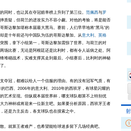
的同时，也让其在夺冠赔率榜上升到了第三位。
范佩西
与
罗
摔质疑，但荷兰的进攻实力不容小觑。对他的考验，将是能否
哥斯达黎加堪称本届最大黑马。赛前，人们早早地将“黑马”的
却是十年前还与中国队为伍的哥斯达黎加。从
意大利
、
英格
突围，拿下小组第一，哥斯达黎加震惊了世界。与荷兰的对
两场比赛，无论是阿根廷还是比利时，都有令人诟病之处。阿
锋堆砌战术，实难支撑其走到最后。小组赛后，比利时的神秘
了。
夺冠，都难以给人一个信服的理由。有的没有冠军气质，有
的巴西、2006年的意大利、2010年的西班牙，有球星闪耀的
的艺术呈现。但纵观本届世界杯，哪支球队都算不上特别优
大力神杯或将迎来一位新主吧。如果要分析原因，西班牙王者
射
，还是力主反击，各支球队也在摸索之中。
1
。就算王者难产，也希望能给球迷多留下几场经典吧。