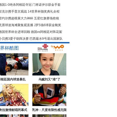
德国1-0绝杀阿根廷夺冠
门将诺伊尔获金手套
默克尔携手普京观战
14世界杯颁奖典礼全程
普约尔携超模展大力神杯
五星红旗赛场抢镜
无票球迷海滩聚集观直播
J罗5场6球获金靴奖
德国世界杯全进球回顾
德国vs阿根廷对阵花絮
小贝携3爱子助阵决赛
巴西最水9号退出国家队
界杯酷图
阿根廷国内球迷暴乱
乌贼刘又“准”了
奇拉激情献唱闭幕式
乳神：尺度有限性感无限