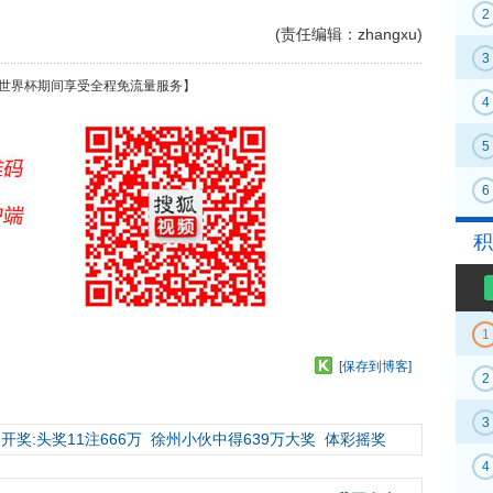
2
(责任编辑：zhangxu)
3
世界杯期间享受全程免流量服务】
4
5
6
积
1
[保存到博客]
2
3
开奖:头奖11注666万
徐州小伙中得639万大奖
体彩摇奖
4