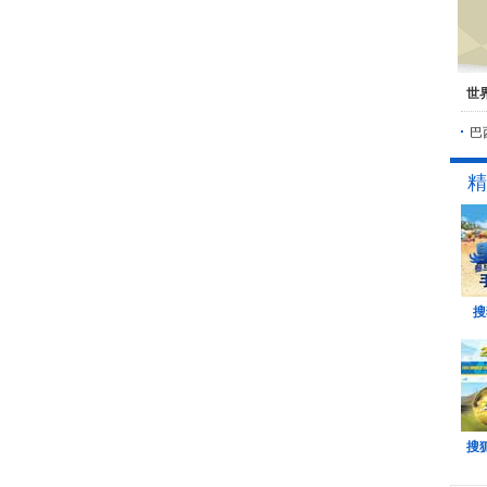
世
巴
精
搜
搜