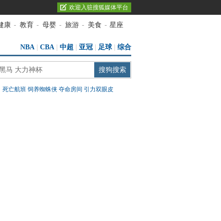
欢迎入驻搜狐媒体平台
健康
-
教育
-
母婴
-
旅游
-
美食
-
星座
NBA
|
CBA
|
中超
|
亚冠
|
足球
|
综合
：
死亡航班
饲养蜘蛛侠
夺命房间
引力双眼皮