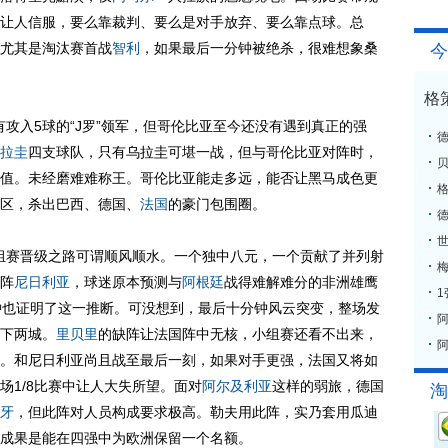
让人信服，要么靠裁判、要么是对手放弃、要么靠点球。总
尤其是淘汰赛首战
智利
，如果最后一分钟被绝杀，很难想象桑
今
格
有攻入5球的“J罗”领军，但哥伦比亚至今还没有遇到真正的强
拉圭
四支球队，只有乌拉圭可堪一战，但与哥伦比亚对阵时，
值。未经磨难难称王。哥伦比亚能走多远，能否让黑马成色更
格
区，杀出巴西、德国、
法国
的豪门包围圈。
组赛晋级之路可谓顺风顺水。一个独中八元，一个贡献了并列射
梅
阵
尼日利亚
，球迷原本预测与
阿根廷
战得难解难分的非洲雄鹰
钟也证明了这一推断。可没想到，最后十分钟风云突变，整场发
下两城。
里贝里
的缺阵让法国阵中无核，小组赛还看不出来，
阿
。和尼日利亚尚且战至最后一刻，如果对手更强，法国又将如
场1/8比赛中让人大失所望。面对
阿尔及利亚
这样的弱旅，德国
淘
牙
，但此阵对人员构成要求极高。勒夫用此阵，实乃套用瓜迪
成果是能在四强中为欧洲保留一个名额。