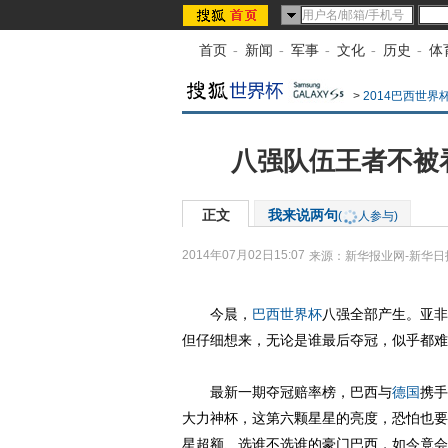
首页
-
新闻
-
军事
-
文化
-
历史
-
体
>
2014巴西世界
八强队伍王者不被
正文
我来说两句
(
人参与)
2014年07月02日15:07
来源：
新华报业网-新华日
今晨，
巴西
世界杯
八强全部产生。亚非
但仔细想来，无论是谁最后夺冠，似乎都难
最新一期夺冠赔率榜，巴西与
德国
携手
大力神杯，这第六颗星星的亮度，恐怕也要
星超额、选谁不选谁的豪门巴西，如今竟会