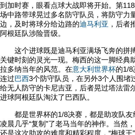
到加时赛，眼看点球大战即将开始。第11
场中路带球晃过多名防守队员，将防守力
边，及时将球分给边路的
迪马利亚
，后者
阿根廷队涉险晋级。
这个进球既是迪马利亚满场飞奔的拼搏
关键时刻的灵光一现。梅西的这一脚经典助
拉多纳当年的风范。在
意大利
世界杯
的1/
连过
巴西
3个防守队员，在另外3个人围堵
给无人防守的卡尼吉亚，后者晃过塔法雷
进球阿根廷队淘汰了巴西队。
都是世界杯的1/8决赛，都是助攻队友
凌晨几乎“复制”了老马当年的神作。当然
还是这次助攻的难度和精彩程度，“梅球王