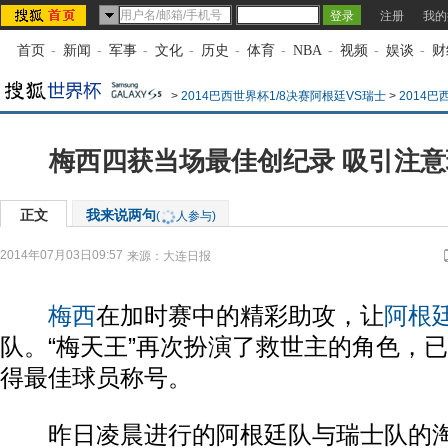
注册
我的
首页
-
新闻
-
军事
-
文化
-
历史
-
体育
-
NBA
-
视频
-
娱谈
-
财
>
2014巴西世界杯1/8决赛阿根廷VS瑞士
>
2014
梅西四获当场最佳创纪录 吸引注
正文
我来说两句
(
人参与)
2014年07月03日09:57
来源：
大连日报
梅西
在加时赛中的精彩助攻，让
阿根
队。“梅天王”再次扮演了救世主的角色，
得最佳球员称号。
昨日凌晨进行的阿根廷队与瑞士队的淘