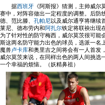
据
西班牙
《阿斯报》猜测，主帅威尔
赛中，对阵容做出一定程度的调整。后防
德、范比滕、
孔帕尼
以及威尔通亨将继续
莱尼、德布劳内和
阿扎尔
铁定将联袂出现
为了针对性的防守梅西，威尔莫茨很可能
斯这两名防守能力出色的球员，选派一名
魔兽
卢卡库
和奥里吉之间将会有一人首发
威尔莫茨来说，在同样出色的两人间挑选
一个幸福的烦恼。（妖精鼻祖）