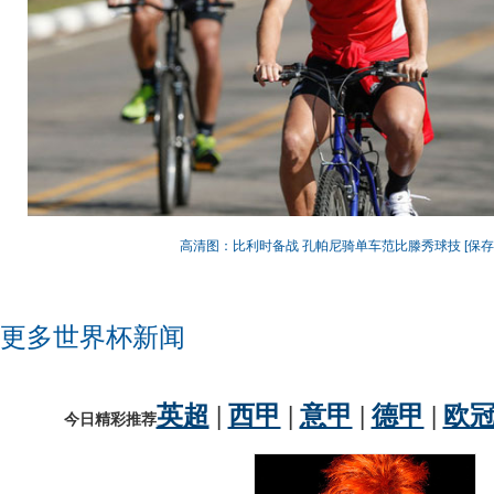
高清图：比利时备战 孔帕尼骑单车范比滕秀球技
[保
更多世界杯新闻