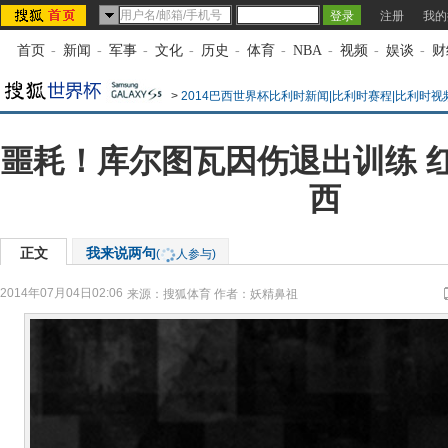
注册
我的
首页
-
新闻
-
军事
-
文化
-
历史
-
体育
-
NBA
-
视频
-
娱谈
-
财
>
2014巴西世界杯比利时新闻|比利时赛程|比利时视
噩耗！库尔图瓦因伤退出训练 
西
正文
我来说两句
(
人参与)
2014年07月04日02:06
来源：
搜狐体育
作者：妖精鼻祖