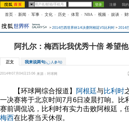
注册
我的
首页
-
新闻
-
军事
-
文化
-
历史
-
体育
-
NBA
-
视频
-
娱谈
-
财
>
2014巴西世界杯1/4决赛阿根廷VS比利时
>
201
阿扎尔：梅西比我优秀十倍 希望
正文
我来说两句
(
人参与)
2014年07月04日15:06
来源：
环球网
【环球网综合报道】
阿根廷
与
比利时
一决赛将于北京时间7月6日凌晨打响。比
赛前调侃说，比利时有实力击败阿根廷，
梅西
在比赛当天休假。