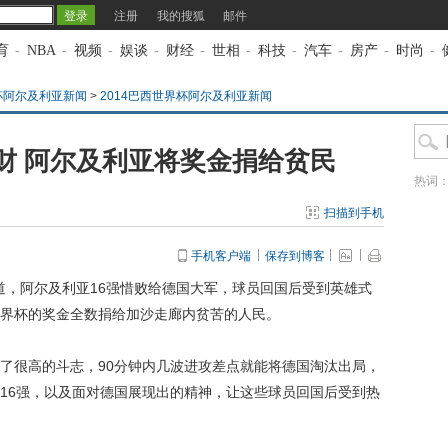
注册
我的搜狐
邮件
育
-
NBA
-
视频
-
娱谈
-
财经
-
世相
-
科技
-
汽车
-
房产
-
时尚
-
界杯阿尔及利亚新闻
>
2014巴西世界杯阿尔及利亚新闻
财 阿尔及利亚将奖金捐给贫民
热词
扫描到手机
手机客户端
保存到博客
道，阿尔及利亚16强惜败给德国大军，球员回国后受到英雄式
界杯的奖金全数捐给加沙走廊内贫苦的人民。
很高的斗志，90分钟内几波进攻差点就能将德国淘汰出局，
16强，以及面对德国展现出的精神，让这些球员回国后受到热