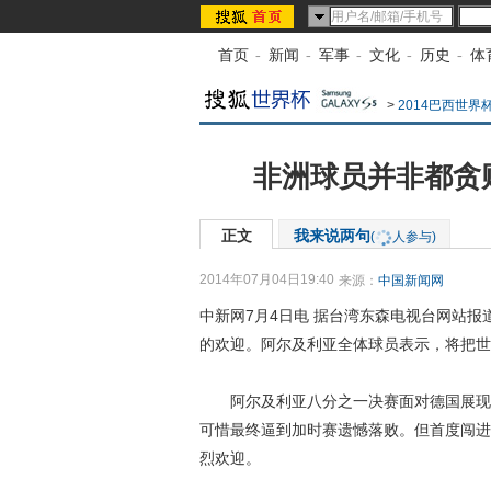
首页
-
新闻
-
军事
-
文化
-
历史
-
体
>
2014巴西世
非洲球员并非都贪
正文
我来说两句
(
人参与)
2014年07月04日19:40
来源：
中国新闻网
中新网7月4日电 据台湾东森电视台网站报
的欢迎。阿尔及利亚全体球员表示，将把世
阿尔及利亚八分之一决赛面对德国展现了
可惜最终逼到加时赛遗憾落败。但首度闯进
烈欢迎。