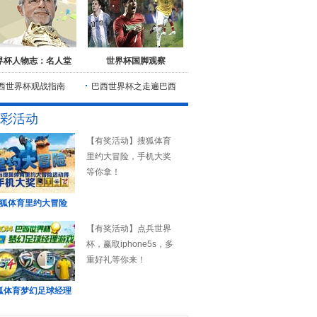
界杯人物志：名人堂
世界杯国脚观察
西世界杯观战指南
巴西世界杯之走遍巴西
彩活动
【有奖活动】搜狐体育
里约大冒险，手机大奖
等你拿！
狐体育里约大冒险
【有奖活动】点兵世界
杯，赢取iphone5s，多
重好礼等你来！
狐体育梦幻足球经理