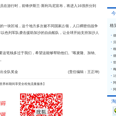
在游行时，前锋伊斯兰·斯利马尼宣布，将进入16强所分到
今
格
一块区域，这个地方多次被不同国家占领，人口稠密但战争
0年以色列军队袭击援助加沙的自由船队，让全球开始支持加沙人
格
要这笔钱多过于我们，希望这能够帮助他们。”喀麦隆、加纳、
。
梅
捐出全队奖金
(责任编辑：王正坤)
世界杯期间享受全程免流量服务】
阿
淘