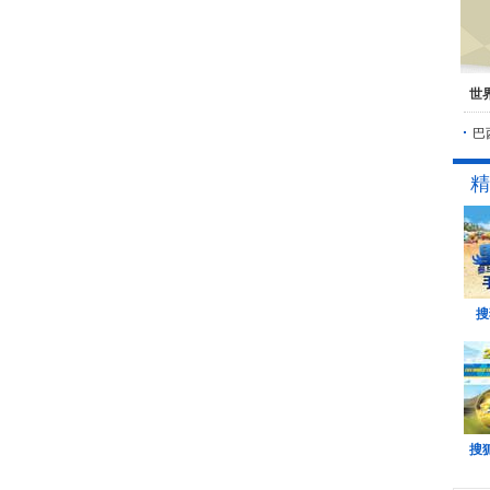
世
巴
精
搜
搜