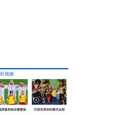
彩视频
国球童亮相决赛赛场
巴西世界杯闭幕式全程