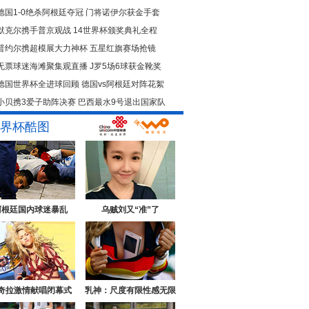
德国1-0绝杀阿根廷夺冠
门将诺伊尔获金手套
默克尔携手普京观战
14世界杯颁奖典礼全程
普约尔携超模展大力神杯
五星红旗赛场抢镜
无票球迷海滩聚集观直播
J罗5场6球获金靴奖
德国世界杯全进球回顾
德国vs阿根廷对阵花絮
小贝携3爱子助阵决赛
巴西最水9号退出国家队
界杯酷图
阿根廷国内球迷暴乱
乌贼刘又“准”了
奇拉激情献唱闭幕式
乳神：尺度有限性感无限