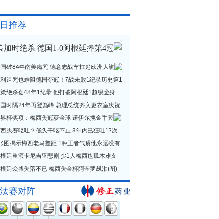
日推荐
策加时绝杀 德国1-0阿根廷捧第4冠
德国破84年南美魔咒 德意志战车扛起欧洲大旗
贝利诅咒也难阻德国夺冠！7战未败1纪录历史第1
策绝杀创48年1纪录 他打破阿根廷1超级金身
德国时隔24年再登巅峰 总理总统齐入更衣室庆祝
世界杯奖项：梅西失冠获金球 诺伊尔揽金手套
西决赛呕吐？低头干呕不止 3年内已狂吐12次
1张图揭示梅西老马差距 1种王者气质他永远没有
阿根廷重演卡尼吉亚悲剧 少1人梅西也孤木难支
根廷众将失落不已 梅西失金杯阿奎罗飙泪(图)
汰赛对阵