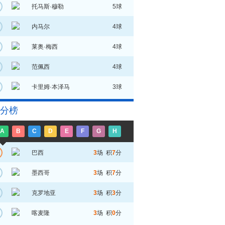
托马斯·穆勒
5球
内马尔
4球
莱奥·梅西
4球
范佩西
4球
卡里姆·本泽马
3球
分榜
A
B
C
D
E
F
G
H
巴西
3
场 积
7
分
墨西哥
3
场 积
7
分
克罗地亚
3
场 积
3
分
喀麦隆
3
场 积
0
分