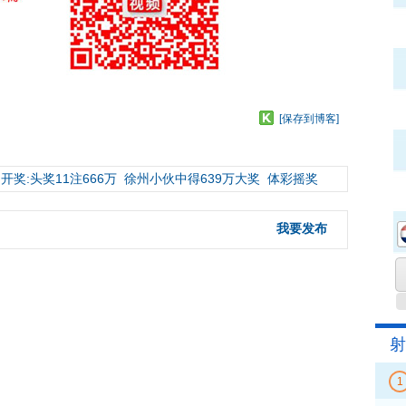
[保存到博客]
开奖:头奖11注666万
徐州小伙中得639万大奖
体彩摇奖
我要发布
射
1