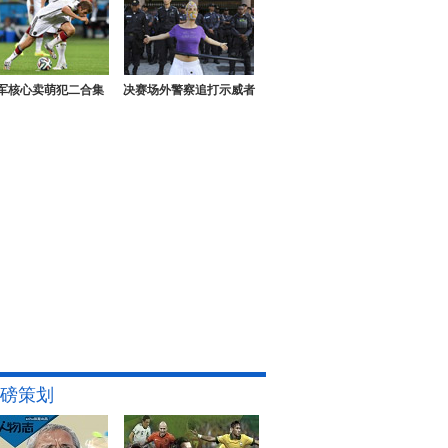
军核心卖萌犯二合集
决赛场外警察追打示威者
磅策划