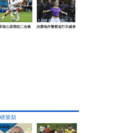
军核心卖萌犯二合集
决赛场外警察追打示威者
磅策划