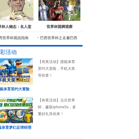
界杯人物志：名人堂
世界杯国脚观察
西世界杯观战指南
巴西世界杯之走遍巴西
彩活动
【有奖活动】搜狐体育
里约大冒险，手机大奖
等你拿！
狐体育里约大冒险
【有奖活动】点兵世界
杯，赢取iphone5s，多
重好礼等你来！
狐体育梦幻足球经理