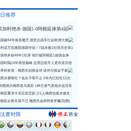
日推荐
策加时绝杀 德国1-0阿根廷捧第4冠
德国破84年南美魔咒 德意志战车扛起欧洲大旗
贝利诅咒也难阻德国夺冠！7战未败1纪录历史第1
策绝杀创48年1纪录 他打破阿根廷1超级金身
德国时隔24年再登巅峰 总理总统齐入更衣室庆祝
世界杯奖项：梅西失冠获金球 诺伊尔揽金手套
西决赛呕吐？低头干呕不止 3年内已狂吐12次
1张图揭示梅西老马差距 1种王者气质他永远没有
阿根廷重演卡尼吉亚悲剧 少1人梅西也孤木难支
根廷众将失落不已 梅西失金杯阿奎罗飙泪(图)
汰赛对阵