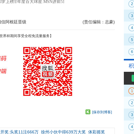
2
3
相信阿根廷晋级
(责任编辑：志豪)
4
世界杯期间享受全程免流量服务】
5
6
积
1
2
[保存到博客]
3
4
开奖:头奖11注666万
徐州小伙中得639万大奖
体彩摇奖