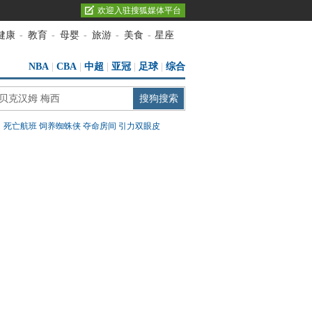
欢迎入驻搜狐媒体平台
健康
-
教育
-
母婴
-
旅游
-
美食
-
星座
NBA
|
CBA
|
中超
|
亚冠
|
足球
|
综合
：
死亡航班
饲养蜘蛛侠
夺命房间
引力双眼皮