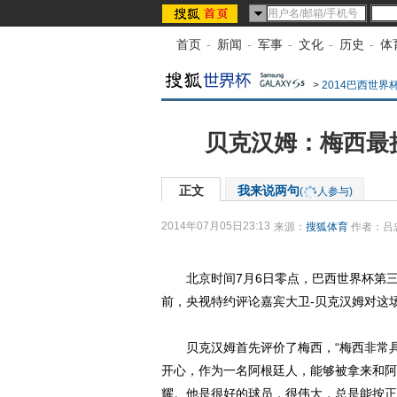
首页
-
新闻
-
军事
-
文化
-
历史
-
体
>
2014巴西世界
贝克汉姆：梅西最
正文
我来说两句
(
人参与)
2014年07月05日23:13
来源：
搜狐体育
作者：吕
北京时间7月6日零点，巴西世界杯第三场
前，央视特约评论嘉宾大卫-贝克汉姆对这
贝克汉姆首先评价了梅西，“梅西非常具
开心，作为一名阿根廷人，能够被拿来和阿
耀。他是很好的球员，很伟大，总是能按正