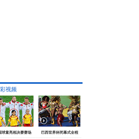
彩视频
国球童亮相决赛赛场
巴西世界杯闭幕式全程