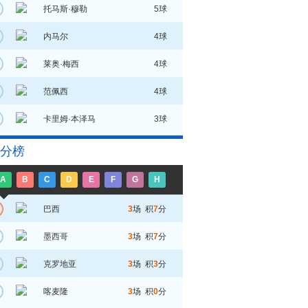
托马斯·穆勒
5球
内马尔
4球
莱奥·梅西
4球
范佩西
4球
卡里姆·本泽马
3球
分榜
A
B
C
D
E
F
G
H
巴西
3
场 积
7
分
墨西哥
3
场 积
7
分
克罗地亚
3
场 积
3
分
喀麦隆
3
场 积
0
分