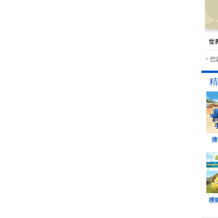
世
巴
精
搜
搜