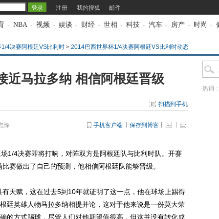
注册
我的搜狐
邮件
育
-
NBA
-
视频
-
娱谈
-
财经
-
世相
-
科技
-
汽车
-
房产
-
时尚
-
杯1/4决赛阿根廷VS比利时
>
2014巴西世界杯1/4决赛阿根廷VS比利时动态
接近马拉多纳 相信阿根廷晋级
热词
扫描到手机
忠怿
手机客户端
保存到博客
1/4决赛即将打响，对阵双方是阿根廷队与比利时队。开赛
场比赛做出了自己的预测，他相信阿根廷队能够晋级。
有天赋，这在过去5到10年就证明了这一点，他在球场上踢得
根廷英雄人物马拉多纳相提并论，这对于他来说是一份莫大荣
确的方式踢球，尽管人们对他期望值很高，但这并没有转化成