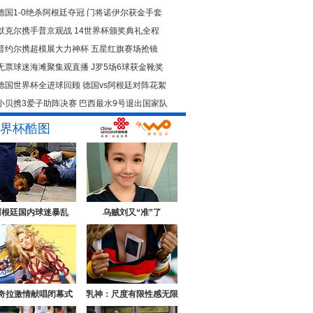
德国1-0绝杀阿根廷夺冠
门将诺伊尔获金手套
默克尔携手普京观战
14世界杯颁奖典礼全程
普约尔携超模展大力神杯
五星红旗赛场抢镜
无票球迷海滩聚集观直播
J罗5场6球获金靴奖
德国世界杯全进球回顾
德国vs阿根廷对阵花絮
小贝携3爱子助阵决赛
巴西最水9号退出国家队
界杯酷图
阿根廷国内球迷暴乱
乌贼刘又“准”了
奇拉激情献唱闭幕式
乳神：尺度有限性感无限