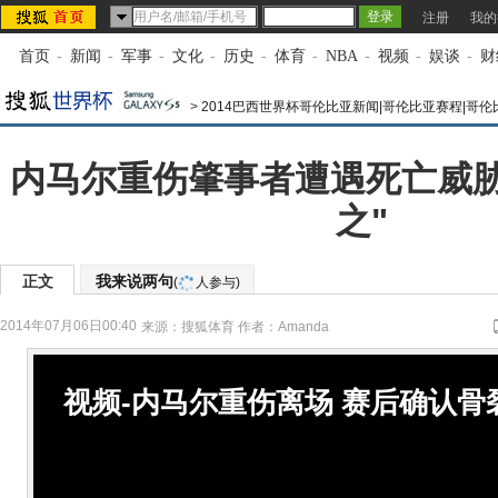
注册
我的
首页
-
新闻
-
军事
-
文化
-
历史
-
体育
-
NBA
-
视频
-
娱谈
-
财
>
2014巴西世界杯哥伦比亚新闻|哥伦比亚赛程|哥
内马尔重伤肇事者遭遇死亡威胁
之"
正文
我来说两句
(
人参与)
2014年07月06日00:40
来源：
搜狐体育
作者：Amanda
视频-内马尔重伤离场 赛后确认骨