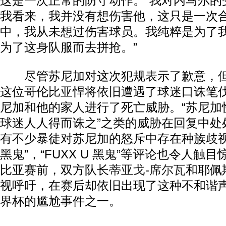
这是一次正常的防守动作。“我对内马尔的
我看来，我并没有想伤害他，这只是一次
中，我从未想过伤害球员。我纯粹是为了
为了这身队服而去拼抢。”
尽管苏尼加对这次犯规表示了歉意，但
这位哥伦比亚悍将依旧遭遇了球迷口诛笔
尼加和他的家人进行了死亡威胁。“苏尼加
球迷人人得而诛之”之类的威胁在回复中处
有不少暴徒对苏尼加的怒斥中存在种族歧视
黑鬼”，“FUXX U 黑鬼”等评论也令人触
比亚赛前，双方队长
蒂亚戈-席尔瓦
和耶佩
视呼吁，在赛后却依旧出现了这种不和谐
界杯的尴尬事件之一。