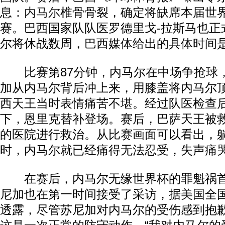
息：
内马尔
椎骨骨裂，确定将缺席本届世
赛。巴西国家队队医罗德里戈-拉斯马也正
尔将休战数周，巴西媒体给出的具体时间是
比赛第87分钟，内马尔在中场争抢球
加从内马尔背后冲上来，用膝盖将内马尔
西天王当时表情痛苦不堪。经过队医检查
下，恩里克替补登场。赛后，巴萨天王被
的医院进行救治。从比赛画面可以看出，
时，内马尔就已经痛得无法忍受，失声痛
在赛后，内马尔无缘世界杯的罪魁祸首
尼加也在第一时间接受了采访，据
美国
全
透露，尽管苏尼加对内马尔的受伤感到抱