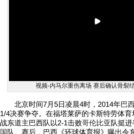
视频-内马尔重伤离场 赛后确认骨裂
北京时间7月5日凌晨4时，2014年
巴
1/4决赛争夺。在福塔莱萨的卡斯特劳体育
战东道主巴西队以2-1击败
哥伦比亚
队挺进
国
队。赛后，巴西《环球体育报》曝出令