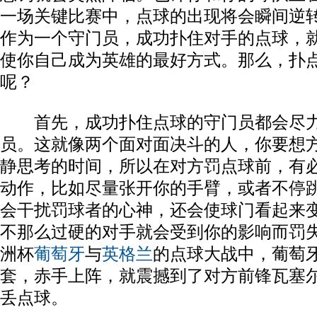
一场关键比赛中，点球的出现将会瞬间逆
作为一个守门员，成功扑住对手的点球，
使你自己成为英雄的最好方式。那么，扑
呢？
首先，成功扑住点球的守门员都会尽力
员。这就像两个面对面决斗的人，你要想
静思考的时间，所以在对方罚点球前，有
动作，比如尽量张开你的手臂，或者不停
会干扰罚球者的心神，还会使球门看起来
不那么过硬的对手就会受到你的影响而罚失
洲杯
葡萄牙
与
英格兰
的点球大战中，葡萄
套，赤手上阵，就震撼到了对方前锋瓦塞
丢点球。