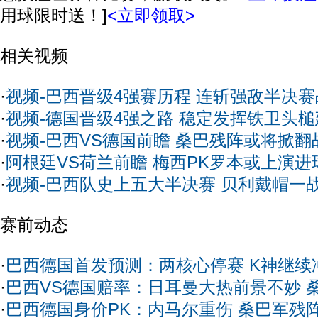
用球限时送！]
<立即领取>
相关视频
·
视频-巴西晋级4强赛历程 连斩强敌半决
·
视频-德国晋级4强之路 稳定发挥铁卫头槌
·
视频-巴西VS德国前瞻 桑巴残阵或将掀翻
·
阿根廷VS荷兰前瞻 梅西PK罗本或上演进
·
视频-巴西队史上五大半决赛 贝利戴帽一
赛前动态
·
巴西德国首发预测：两核心停赛 K神继续
·
巴西VS德国赔率：日耳曼大热前景不妙 
·
巴西德国身价PK：内马尔重伤 桑巴军残