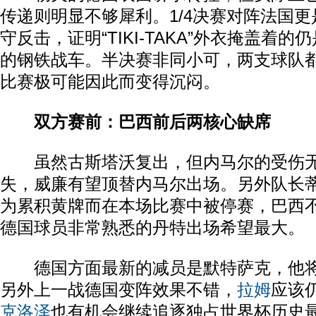
传递则明显不够犀利。1/4决赛对阵法国
守反击，证明“TIKI-TAKA”外衣掩盖着
的钢铁战车。半决赛非同小可，两支球队
比赛极可能因此而变得沉闷。
双方赛前：巴西前后两核心缺席
虽然古斯塔沃复出，但内马尔的受伤无
失，威廉有望顶替内马尔出场。另外队长蒂
为累积黄牌而在本场比赛中被停赛，巴西
德国球员非常熟悉的丹特出场希望最大。
德国方面最新的减员是默特萨克，他将
另外上一战德国变阵效果不错，
拉姆
应该
克洛泽
也有机会继续追逐独占世界杯历史