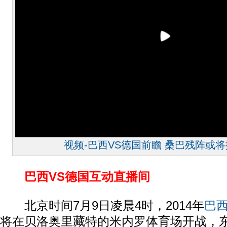
视频-巴西VS德国前瞻 桑巴残阵或
巴西VS德国互动直播间
北京时间7月9日凌晨4时，2014年
巴
将在贝洛奥里藏特的米内罗体育场开战，