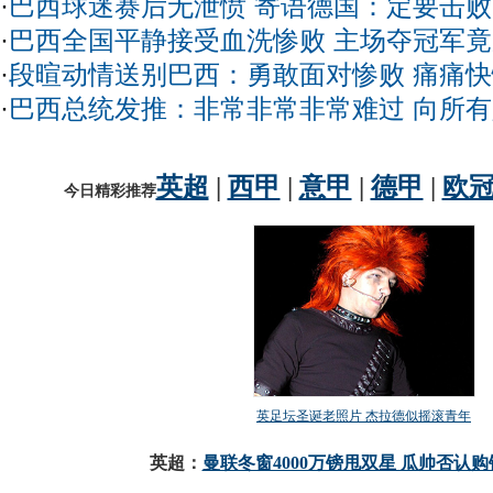
·
巴西球迷赛后无泄愤 寄语德国：定要击
·
巴西全国平静接受血洗惨败 主场夺冠军
·
段暄动情送别巴西：勇敢面对惨败 痛痛
·
巴西总统发推：非常非常非常难过 向所