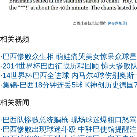
巴西球迷朝总统泄愤
[保存到相册]
相关视频
·
巴西惨败众生相 萌娃痛哭美女惊呆众球
·
2014世界杯巴西征战历程回顾 惊天惨败
·
14世界杯巴西全进球 内马尔4球伤别奥斯
·
集锦-巴西18分钟连丢5球 K神创历史德国7
相关新闻
·
巴西队惨败总统躺枪 现场球迷爆粗口怒
·
巴西惨败出现球迷斗殴 中驻巴使馆提醒