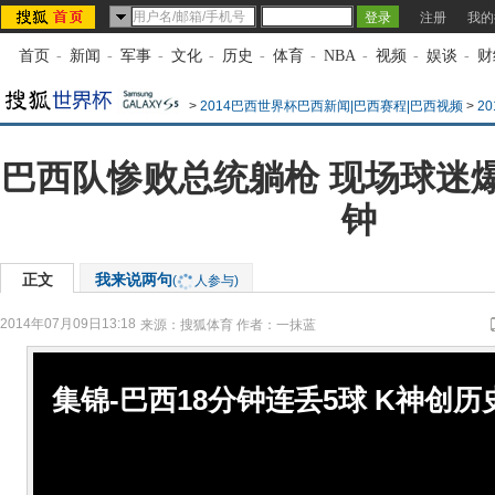
注册
我的
首页
-
新闻
-
军事
-
文化
-
历史
-
体育
-
NBA
-
视频
-
娱谈
-
财
>
2014巴西世界杯巴西新闻|巴西赛程|巴西视频
>
2
巴西队惨败总统躺枪 现场球迷
钟
正文
我来说两句
(
人参与)
2014年07月09日13:18
来源：
搜狐体育
作者：一抹蓝
集锦-巴西18分钟连丢5球 K神创历