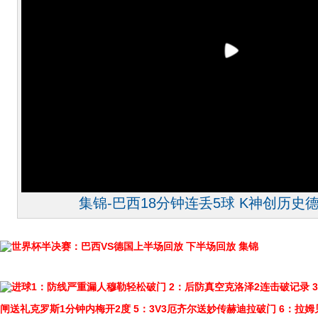
集锦-巴西18分钟连丢5球 K神创历史德
世界杯半决赛：巴西VS德国上半场回放
下半场回放
集锦
进球1：防线严重漏人穆勒轻松破门
2：后防真空克洛泽2连击破记录
闸送礼克罗斯1分钟内梅开2度
5：3V3厄齐尔送妙传赫迪拉破门
6：拉姆