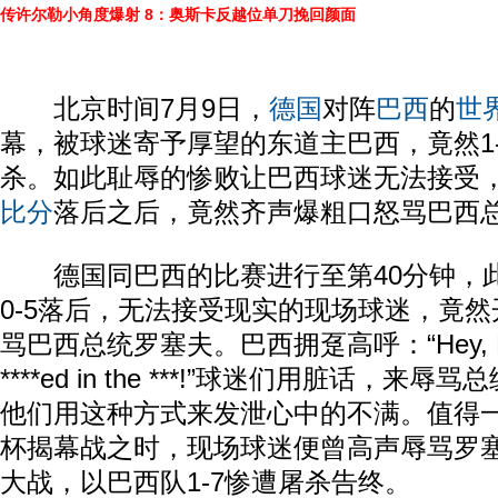
传许尔勒小角度爆射
8：奥斯卡反越位单刀挽回颜面
北京时间7月9日，
德国
对阵
巴西
的
世
幕，被球迷寄予厚望的东道主巴西，竟然1
杀。如此耻辱的惨败让巴西球迷无法接受
比分
落后之后，竟然齐声爆粗口怒骂巴西
德国同巴西的比赛进行至第40分钟，
0-5落后，无法接受现实的现场球迷，竟
骂巴西总统罗塞夫。巴西拥趸高呼：“Hey, Dilm
****ed in the ***!”球迷们用脏话，来
他们用这种方式来发泄心中的不满。值得
杯揭幕战之时，现场球迷便曾高声辱骂罗
大战，以巴西队1-7惨遭屠杀告终。