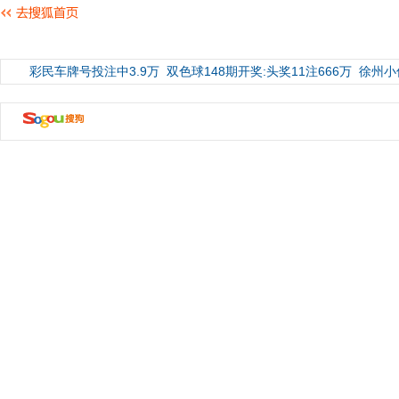
彩民车牌号投注中3.9万
双色球148期开奖:头奖11注666万
徐州小