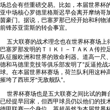
场总会有些重磅交易。比如，本届世界杯
亚中场核心罗德里格斯迟早会离开摩纳哥
茵豪门。据说，巴塞罗那已经开始和利物
前锋苏亚雷斯的转会事宜。
五大联赛的战术理念也在世界杯赛场上
巴塞罗那发明的ＴＩＫＩ－ＴＡＫＡ传控
队征服欧洲和世界的致命利器。道高一尺
德和马德里竞技等俱乐部发明了”反逼抢战
球。在本届世界杯赛场，荷兰队利用这种
摧垮了西班牙“无敌舰队”。
世界杯赛场也是五大联赛之间比试的舞
已经提早回家，但西甲球员仍以他们的技
德甲联赛一个身位。英超虽然为本届世界