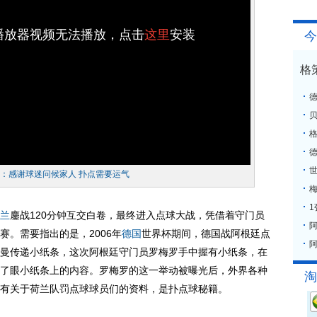
h播放器视频无法播放，点击
这里
安装
今
格
格
罗：感谢球迷问候家人 扑点需要运气
梅
兰
鏖战120分钟互交白卷，最终进入点球大战，凭借着守门员
。需要指出的是，2006年
德国
世界杯期间，德国战阿根廷点
阿
曼传递小纸条，这次阿根廷守门员罗梅罗手中握有小纸条，在
了眼小纸条上的内容。罗梅罗的这一举动被曝光后，外界各种
淘
有关于荷兰队罚点球球员们的资料，是扑点球秘籍。