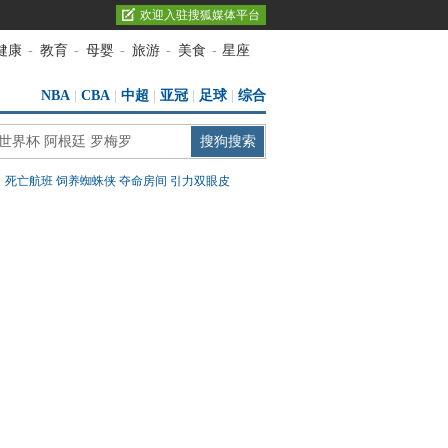
欢迎入驻搜狐媒体平台
健康
-
教育
-
母婴
-
旅游
-
美食
-
星座
NBA
|
CBA
|
中超
|
亚冠
|
足球
|
综合
：
死亡航班
饲养蜘蛛侠
夺命房间
引力双眼皮