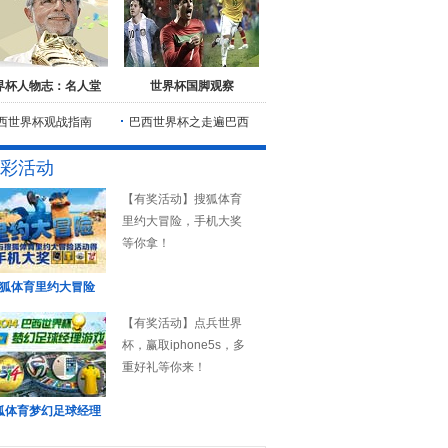
界杯人物志：名人堂
世界杯国脚观察
西世界杯观战指南
巴西世界杯之走遍巴西
彩活动
【有奖活动】搜狐体育
里约大冒险，手机大奖
等你拿！
狐体育里约大冒险
【有奖活动】点兵世界
杯，赢取iphone5s，多
重好礼等你来！
狐体育梦幻足球经理