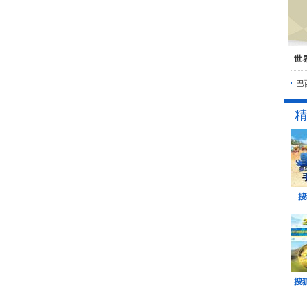
世
巴
精
搜
搜