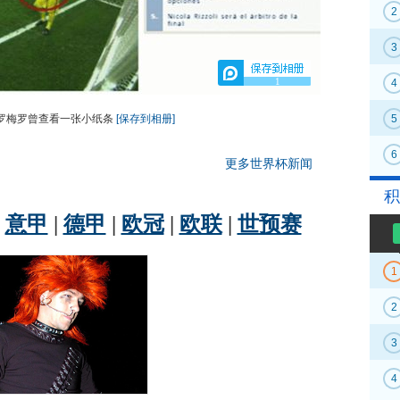
2
3
1
4
罗梅罗曾查看一张小纸条
[保存到相册]
5
6
更多世界杯新闻
积
1
2
3
4