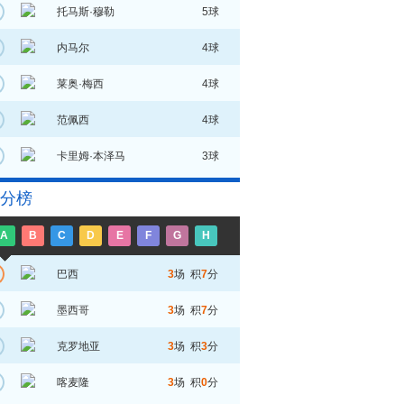
托马斯·穆勒
5球
内马尔
4球
莱奥·梅西
4球
范佩西
4球
卡里姆·本泽马
3球
分榜
A
B
C
D
E
F
G
H
巴西
3
场 积
7
分
墨西哥
3
场 积
7
分
克罗地亚
3
场 积
3
分
喀麦隆
3
场 积
0
分