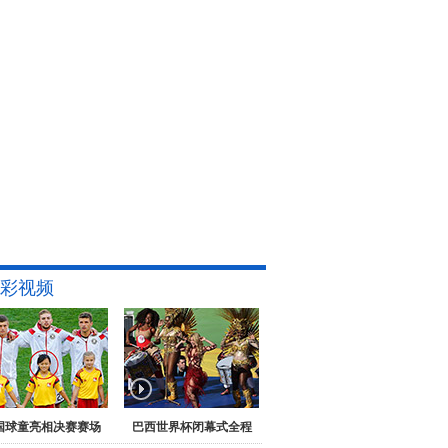
彩视频
国球童亮相决赛赛场
巴西世界杯闭幕式全程