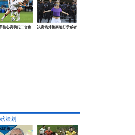
军核心卖萌犯二合集
决赛场外警察追打示威者
磅策划