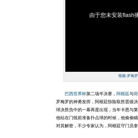
由于您未安装flas
视频-罗梅
巴西
世界杯
第二场半决赛，
阿根廷
与
荷
罗梅罗的神勇发挥，阿根廷惊险取胜晋级决赛
球决胜负中的一幕再度出现，当年卡恩与莱
他站在门线前准备扑点球的时候，他偷偷瞄
对其解密，不少专家认为，阿根廷守门员拿