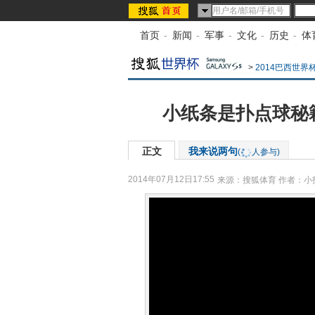
首页
-
新闻
-
军事
-
文化
-
历史
-
体
>
2014巴西世界
小纸条是扑点球秘
正文
我来说两句
(
人参与)
2014年07月12日17:55
来源：
搜狐体育
作者：小