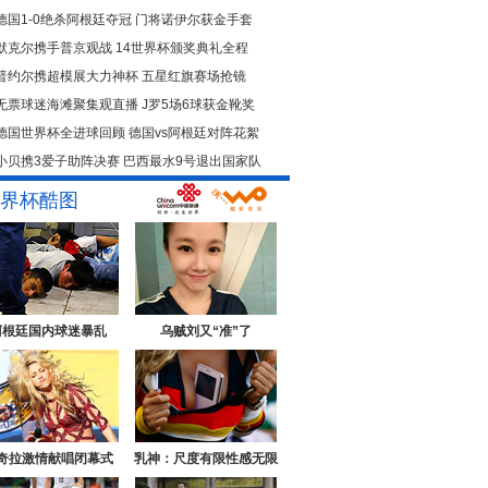
德国1-0绝杀阿根廷夺冠
门将诺伊尔获金手套
默克尔携手普京观战
14世界杯颁奖典礼全程
普约尔携超模展大力神杯
五星红旗赛场抢镜
无票球迷海滩聚集观直播
J罗5场6球获金靴奖
德国世界杯全进球回顾
德国vs阿根廷对阵花絮
小贝携3爱子助阵决赛
巴西最水9号退出国家队
界杯酷图
阿根廷国内球迷暴乱
乌贼刘又“准”了
奇拉激情献唱闭幕式
乳神：尺度有限性感无限