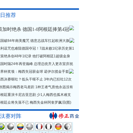
日推荐
策加时绝杀 德国1-0阿根廷捧第4冠
德国破84年南美魔咒 德意志战车扛起欧洲大旗
贝利诅咒也难阻德国夺冠！7战未败1纪录历史第1
策绝杀创48年1纪录 他打破阿根廷1超级金身
德国时隔24年再登巅峰 总理总统齐入更衣室庆祝
世界杯奖项：梅西失冠获金球 诺伊尔揽金手套
西决赛呕吐？低头干呕不止 3年内已狂吐12次
1张图揭示梅西老马差距 1种王者气质他永远没有
阿根廷重演卡尼吉亚悲剧 少1人梅西也孤木难支
根廷众将失落不已 梅西失金杯阿奎罗飙泪(图)
汰赛对阵