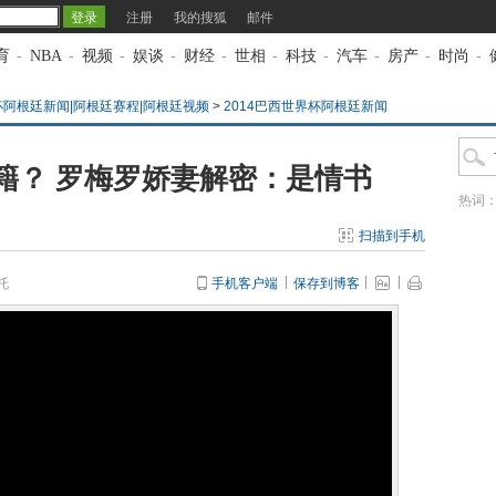
注册
我的搜狐
邮件
育
-
NBA
-
视频
-
娱谈
-
财经
-
世相
-
科技
-
汽车
-
房产
-
时尚
-
杯阿根廷新闻|阿根廷赛程|阿根廷视频
>
2014巴西世界杯阿根廷新闻
籍？ 罗梅罗娇妻解密：是情书
热词
扫描到手机
托
手机客户端
保存到博客