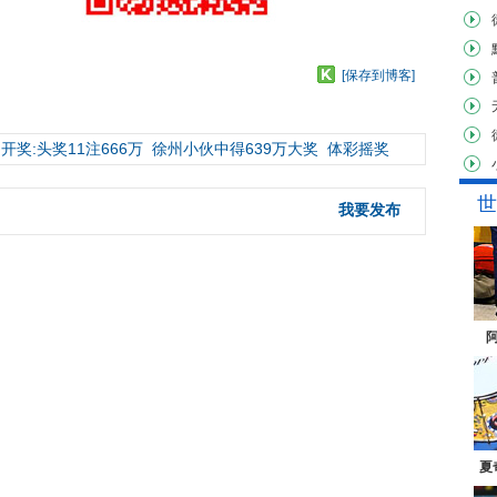
[保存到博客]
开奖:头奖11注666万
徐州小伙中得639万大奖
体彩摇奖
世
我要发布
夏