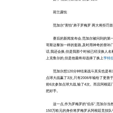
荷兰露怯
范加尔“害怕”弟子罗梅罗 两大将拒罚首
赛后的新闻发布会,范加尔被问到的第一
哥斯达黎加一样的套路,及时用神奇的替补门
话,我还会换,但是我那个时候已经没换人名
上克鲁尔的,但是他最终却选择了换上
亨特
范加尔想120分钟结束战斗其实也是有道
点球大战赢了3次,只有2006年输给了更善
前6次参加点球大战,输了4次。而且阿根
把好手。
这一点,作为罗梅罗的“伯乐”,范加尔当然
150万欧元的身价将罗梅罗从阿根廷竞技队