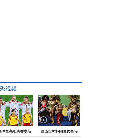
彩视频
国球童亮相决赛赛场
巴西世界杯闭幕式全程