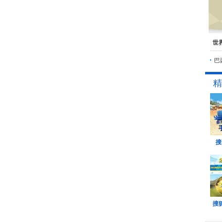
世
巴
精
搜
搜