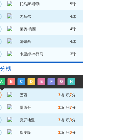
托马斯·穆勒
5球
内马尔
4球
莱奥·梅西
4球
范佩西
4球
卡里姆·本泽马
3球
分榜
A
B
C
D
E
F
G
H
巴西
3
场 积
7
分
墨西哥
3
场 积
7
分
克罗地亚
3
场 积
3
分
喀麦隆
3
场 积
0
分