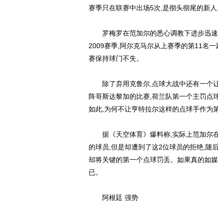
赛季只在联赛中出场5次,是彻头彻尾的新人
罗梅罗在范加尔的悉心调教下进步迅速,不
2009赛季,阿尔克马尔从上赛季的第11名
赛保持球门不失。
除了弃用克鲁尔,点球大战中还有一个让
阵哥斯达黎加的比赛,荷兰队第一个主罚点
如此,为何不让亨特拉尔这样的点球手作为
据《天空体育》爆料称,实际上范加尔在
的球员,但是却遭到了这2位球员的拒绝,随
却将关键的第一个点球罚丢。如果真的如媒
已。
阿根廷 强势