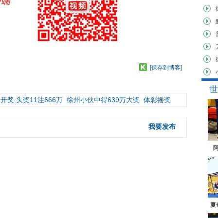
[保存到博客]
世
开奖:头奖11注666万
徐州小伙中得639万大奖
体彩摇奖
我要发布
夏