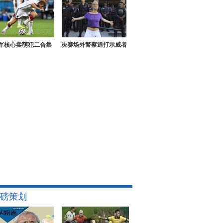
军核心卖萌犯二合集
决赛场外警察追打示威者
磅策划