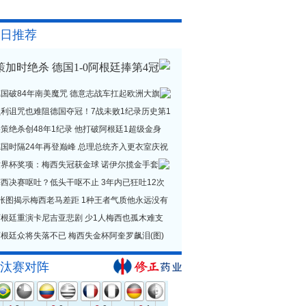
日推荐
策加时绝杀 德国1-0阿根廷捧第4冠
德国破84年南美魔咒 德意志战车扛起欧洲大旗
贝利诅咒也难阻德国夺冠！7战未败1纪录历史第1
策绝杀创48年1纪录 他打破阿根廷1超级金身
德国时隔24年再登巅峰 总理总统齐入更衣室庆祝
世界杯奖项：梅西失冠获金球 诺伊尔揽金手套
西决赛呕吐？低头干呕不止 3年内已狂吐12次
1张图揭示梅西老马差距 1种王者气质他永远没有
阿根廷重演卡尼吉亚悲剧 少1人梅西也孤木难支
根廷众将失落不已 梅西失金杯阿奎罗飙泪(图)
汰赛对阵