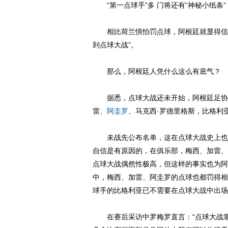
“第一点球手”多 门将还有“神秘小纸条”
相比荷兰惧怕罚点球，阿根廷就显得信
到点球大战”。
那么，阿根廷人凭什么这么有底气？
据悉，点球大战还未开始，阿根廷足协的官
雷、
阿圭罗
、马克西·罗德里格斯，比格利
未战先公布名单，这在点球大战史上也是
自信是有原因的，在俱乐部，梅西、加雷、
点球大战偶然性极高，但这样的事实也为阿
中，梅西、加雷、阿圭罗的点球也都罚得相
球手的比格利亚已不需要在点球大战中出场
在赛后采访中罗梅罗直言：“点球大战靠