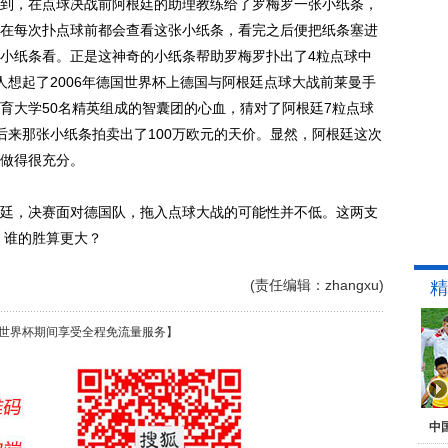
到，在点球决战前阿根廷的助理教练给了罗梅罗一张小纸条，
在每次扑点球前都会查看这张小纸条，看完之后便把纸条塞进
小纸条看。正是这神奇的小纸条帮助罗梅罗扑出了4粒点球中
人想起了2006年德国世界杯上德国与阿根廷点球大战前莱曼手
育大学50名精英组成的智囊团的心血，猜对了阿根廷7粒点球
后来那张小纸条拍卖出了100万欧元的天价。显然，阿根廷这次
做得很充分。
，决赛面对德国队，拖入点球大战的可能性并不低。这两支
，谁的胜算更大？
(责任编辑：zhangxu)
精
世界杯期间享受全程免流量服务】
中