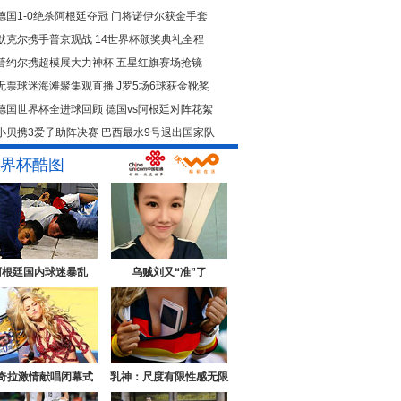
德国1-0绝杀阿根廷夺冠
门将诺伊尔获金手套
默克尔携手普京观战
14世界杯颁奖典礼全程
普约尔携超模展大力神杯
五星红旗赛场抢镜
无票球迷海滩聚集观直播
J罗5场6球获金靴奖
德国世界杯全进球回顾
德国vs阿根廷对阵花絮
小贝携3爱子助阵决赛
巴西最水9号退出国家队
界杯酷图
阿根廷国内球迷暴乱
乌贼刘又“准”了
奇拉激情献唱闭幕式
乳神：尺度有限性感无限