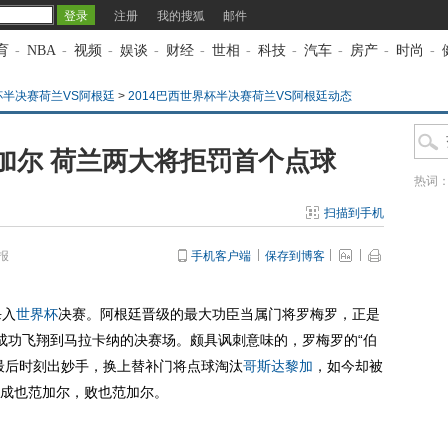
注册
我的搜狐
邮件
育
-
NBA
-
视频
-
娱谈
-
财经
-
世相
-
科技
-
汽车
-
房产
-
时尚
-
杯半决赛荷兰VS阿根廷
>
2014巴西世界杯半决赛荷兰VS阿根廷动态
加尔 荷兰两大将拒罚首个点球
热词
扫描到手机
报
手机客户端
保存到博客
杀入
世界杯
决赛。阿根廷晋级的最大功臣当属门将罗梅罗，正是
成功飞翔到马拉卡纳的决赛场。颇具讽刺意味的，罗梅罗的“伯
最后时刻出妙手，换上替补门将点球淘汰
哥斯达黎加
，如今却被
成也范加尔，败也范加尔。