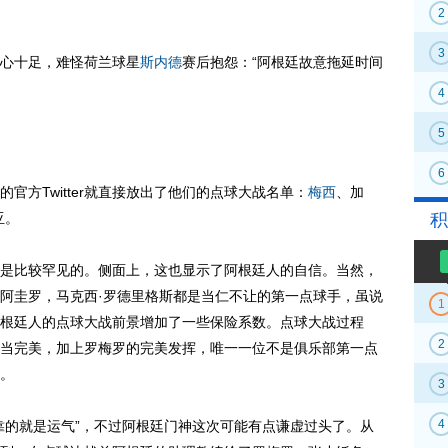
2
3
心十足，难怪荷兰球星
斯内德
赛后抱怨：“阿根廷故意拖延时间
4
5
6
方Twitter就直接放出了他们的点球大战名单：
梅西
、加
亚。
积
比较罕见的。侧面上，这也显示了阿根廷人的自信。当然，
阿圭罗，马克西·罗德里格斯都是当仁不让的第一点球手，虽说
1
根廷人的点球大战前景增加了一些保险系数。点球大战过程
2
当完美，加上罗梅罗的完美发挥，唯一一位不是俱乐部第一点
。
3
4
的就是运气”，不过阿根廷门神这次可能有点谦虚过头了。从