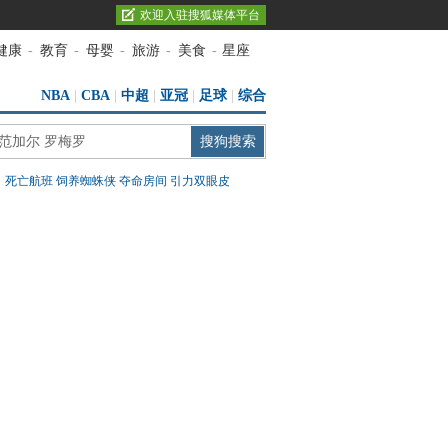
欢迎入驻搜狐媒体平台
健康
-
教育
-
母婴
-
旅游
-
美食
-
星座
NBA
|
CBA
|
中超
|
亚冠
|
足球
|
综合
：
死亡航班
饲养蜘蛛侠
夺命房间
引力双眼皮