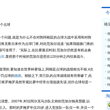
今
格
个点球
个问题,就是为什么不在对阵阿根廷的点球大战中采用和对阵
将克鲁尔来作为点球门将,对此范加尔说道:“如果我能换门将的
格
额可使用了。”实际上,在比赛最后时刻,范加尔仍然是有机会换
拉尔
,显然那个时候的范加尔是想在120分钟之内结束战斗。
梅
理的,要知道在世界杯赛场上,阿根廷点球的战绩相当不错,4次
于罚点球的
德国
。相较之下,荷兰队的点球成绩就有些寒碜了,此
廷门将罗梅罗虽然常规比赛中经常出现低级失误,但扑点球却是一
阿
淘
清楚。2007年,时任阿尔克马尔队主帅的范加尔独具慧眼,以
引入。那时的罗梅罗年仅20岁,进入竞技队一队仅一年,并且一个