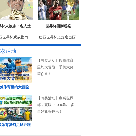
界杯人物志：名人堂
世界杯国脚观察
西世界杯观战指南
巴西世界杯之走遍巴西
彩活动
【有奖活动】搜狐体育
里约大冒险，手机大奖
等你拿！
狐体育里约大冒险
【有奖活动】点兵世界
杯，赢取iphone5s，多
重好礼等你来！
狐体育梦幻足球经理