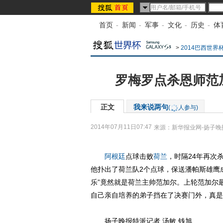
首页
-
新闻
-
军事
-
文化
-
历史
-
体
>
2014巴西世界
罗梅罗点杀恩师范
正文
我来说两句
(
人参与)
2014年07月11日07:47
来源：
新华报业网-扬子晚
阿根廷
点球击败
荷兰
，时隔24年再次
他扑出了荷兰队2个点球，保送潘帕斯雄鹰
乐”竟然就是荷兰主帅范加尔。上轮范加尔
自己亲自培养的弟子挡在了决赛门外，真是
扬子晚报特派记者 汤敏 钱旭