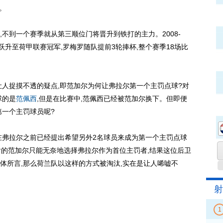
。
到一个赛季就从第三顺位门将晋升到铁打的主力。2008-
一跃升至荷甲联赛冠军,罗梅罗随队提前3轮捧杯,整个赛季18场比
人捉摸不透的疑点,即范加尔为何让弗拉尔第一个主罚点球?对
球的是
范佩西
,但是在比赛中,范佩西已经被范加尔换下。但即便
第一个主罚球员呢?
弗拉尔之前已经提出希望另外2名球员来成为第一个主罚点球
后的范加尔只能无奈地选择弗拉尔作为首位主罚者,结果这位后卫
体所言,那么荷兰队以这样的方式被淘汰,实在是让人唏嘘不
射
1