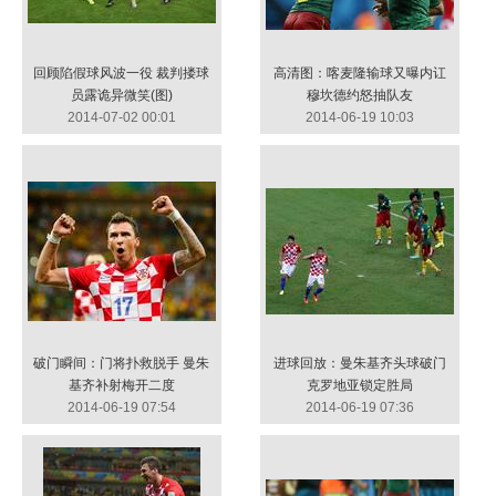
回顾陷假球风波一役 裁判搂球
高清图：喀麦隆输球又曝内讧
员露诡异微笑(图)
穆坎德约怒抽队友
2014-07-02 00:01
2014-06-19 10:03
破门瞬间：门将扑救脱手 曼朱
进球回放：曼朱基齐头球破门
基齐补射梅开二度
克罗地亚锁定胜局
2014-06-19 07:54
2014-06-19 07:36