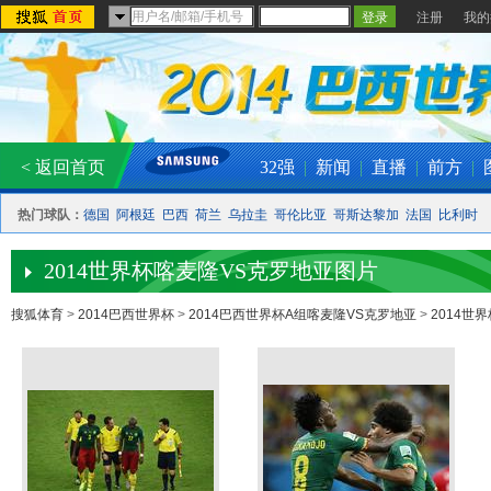
注册
我的
< 返回首页
32强
|
新闻
|
直播
|
前方
|
热门球队：
德国
阿根廷
巴西
荷兰
乌拉圭
哥伦比亚
哥斯达黎加
法国
比利时
2014世界杯喀麦隆VS克罗地亚图片
搜狐体育
>
2014巴西世界杯
>
2014巴西世界杯A组喀麦隆VS克罗地亚
>
2014世