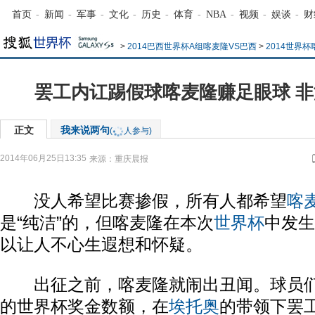
首页
-
新闻
-
军事
-
文化
-
历史
-
体育
-
NBA
-
视频
-
娱谈
-
财
>
2014巴西世界杯A组喀麦隆VS巴西
>
2014世界
罢工内讧踢假球喀麦隆赚足眼球 
正文
我来说两句
(
人参与)
2014年06月25日13:35
来源：
重庆晨报
没人希望比赛掺假，所有人都希望
喀
是“纯洁”的，但喀麦隆在本次
世界杯
中发生
以让人不心生遐想和怀疑。
出征之前，喀麦隆就闹出丑闻。球员们
的世界杯奖金数额，在
埃托奥
的带领下罢