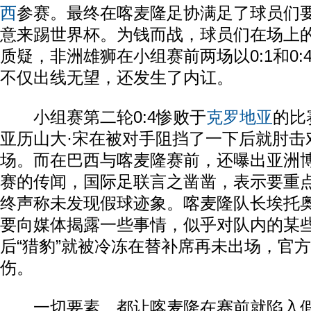
西
参赛。最终在喀麦隆足协满足了球员们
意来踢世界杯。为钱而战，球员们在场上
质疑，非洲雄狮在小组赛前两场以0:1和0
不仅出线无望，还发生了内讧。
小组赛第二轮0:4惨败于
克罗地亚
的比
亚历山大·宋在被对手阻挡了一下后就肘击
场。而在巴西与喀麦隆赛前，还曝出亚洲
赛的传闻，国际足联言之凿凿，表示要重
终声称未发现假球迹象。喀麦隆队长埃托
要向媒体揭露一些事情，似乎对队内的某
后“猎豹”就被冷冻在替补席再未出场，官
伤。
一切要素，都让喀麦隆在赛前就陷入假