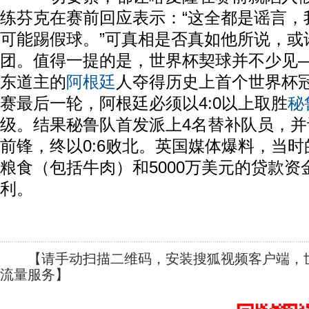
练芬克在赛前回应表示：“这全都是谣言，
可能踢假球。”可真相是否真如他所说，或
团。值得一提的是，世界杯契球并不少见—
东道主的
阿根廷
人夺得历史上首个世界杯
赛最后一轮，阿根廷必须以4:0以上取胜
秘
级。结果秘鲁队首发派上4名替补队员，
前锋，终以0:6败北。英国媒体爆料，当时
粮食（包括牛肉）和5000万美元的贷款资
利。
【请手动扫描二维码，安装搜狐视频客户端，世
流量服务】