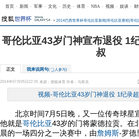
首页
-
新闻
-
军事
-
文化
-
历史
-
体育
-
NBA
-
视频
-
娱谈
-
财
>
2014巴西世界杯哥伦比亚新闻|哥伦比亚赛程|哥
哥伦比亚43岁门神宣布退役 1
叔
正文
我来说两句
(
人参与)
2014年07月05日22:35
来源：
搜狐体育
作者：马斯克
视频-哥伦比亚43岁门神退役 1纪录
北京时间7月5日晚，又一位传奇球星
他就是
哥伦比亚
43岁的门将蒙德拉贡。在
晨的一场四分之一决赛中，由
詹姆斯
-罗