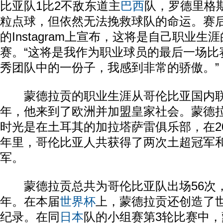
比亚队1比2不敌东道主
巴西
队，罗德里格
粒点球，但依然无法挽救球队的命运。赛
的Instagram上宣布，这将是自己职业生
赛。“这将是我作为职业球员的最后一场比
秀团队中的一份子，我感到非常的骄傲。”
蒙德拉贡的职业生涯从哥伦比亚国内联赛
年，他来到了欧洲并加盟皇家社会。蒙德
时光是在土耳其的加拉塔萨雷俱乐部，在200
年里，哥伦比亚人共获得了两次土超冠军
军。
蒙德拉贡总共为哥伦比亚队出场56次，
年。在本届
世界杯
上，蒙德拉贡还创造了
纪录。在同
日本
队的小组赛第3轮比赛中