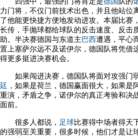
四强中，最强的门将肯定是
德国
队的
力门将，不仅门前技术出色，并且他站位
了他能更快捷方便地发动进攻。本届比赛
长传，手抛球都给球队的反击速度、反击
助。半决赛德国与东道主
巴西
遭遇，平心
置上塞萨尔远不及诺伊尔，德国队将凭借
得更多挺进决赛机会。
如果闯进决赛，德国队将面对攻强门
廷
，如果是荷兰，德国赢面很大，如果是阿
重演，矛盾之争，诺伊尔的真正考验和决
面前。
很多人都说，
足球
比赛得中场者得天
的强弱至关重要，很多时候，他们才是让