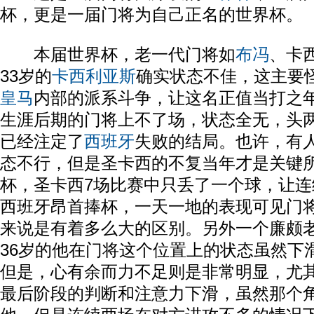
杯，更是一届门将为自己正名的世界杯。
本届世界杯，老一代门将如
布冯
、卡
33岁的
卡西利亚斯
确实状态不佳，这主要
皇马
内部的派系斗争，让这名正值当打之
生涯后期的门将上不了场，状态全无，头
已经注定了
西班牙
失败的结局。也许，有
态不行，但是圣卡西的不复当年才是关键所
杯，圣卡西7场比赛中只丢了一个球，让连
西班牙昂首捧杯，一天一地的表现可见门
来说是有着多么大的区别。另外一个廉颇
36岁的他在门将这个位置上的状态虽然下
但是，心有余而力不足则是非常明显，尤
最后阶段的判断和注意力下滑，虽然那个