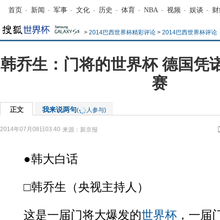
首页
-
新闻
-
军事
-
文化
-
历史
-
体育
-
NBA
-
视频
-
娱谈
-
财
>
2014巴西世界杯精彩评论
>
2014巴西世界杯评论
韩乔生：门将的世界杯 德国凭
赛
正文
我来说两句
(
人参与)
2014年07月08日03:40
来源：
新京报
●韩大白话
□韩乔生（央视主持人）
这是一届门将大爆发的
世界杯
，一届