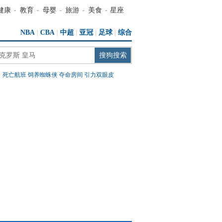
健康
-
教育
-
母婴
-
旅游
-
美食
-
星座
NBA
|
CBA
|
中超
|
亚冠
|
足球
|
综合
：
死亡航班
饲养蜘蛛侠
夺命房间
引力双眼皮