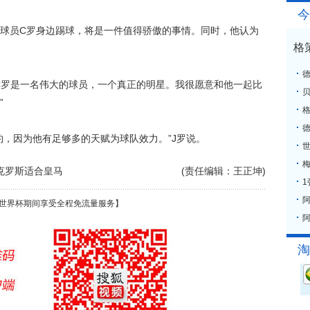
今
员C罗身边踢球，将是一件值得骄傲的事情。同时，他认为
格
罗是一名伟大的球员，一个真正的明星。我很愿意和他一起比
”
格
，因为他有足够多的天赋为球队效力。”J罗说。
梅
克罗斯适合皇马
(责任编辑：王正坤)
世界杯期间享受全程免流量服务】
阿
淘