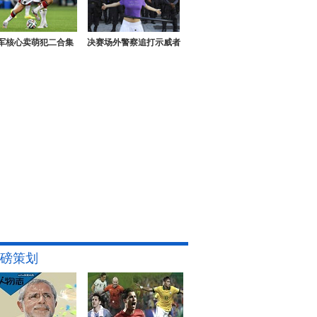
军核心卖萌犯二合集
决赛场外警察追打示威者
磅策划