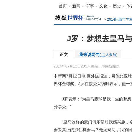
首页
-
新闻
-
军事
-
文化
-
历史
-
体
>
2014巴西世
J罗：梦想去皇马与
正文
我来说两句
(
人参与)
2014年07月12日23:14
来源：
中国新闻网
中新网7月12日电 据外媒报道，哥伦比亚
界杯金球奖。J罗在接受采访时表示，他一
J罗表示：“为皇马踢球是我一生的梦想
分享受。”
“皇马这样的豪门俱乐部对我感兴趣，令人
会去真正的抓住机会吗？毫无疑问，我的回