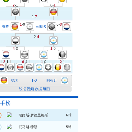
2
-1
0-
1
1-
7
1
-0
0-
3
决赛
三四名
2-
4
4
-3
1
-0
2
-1
6
-4
1
-0
2
-1
德国
1-0
阿根廷
战报
视频
数据
组图
手榜
詹姆斯·罗德里格斯
6球
托马斯·穆勒
5球