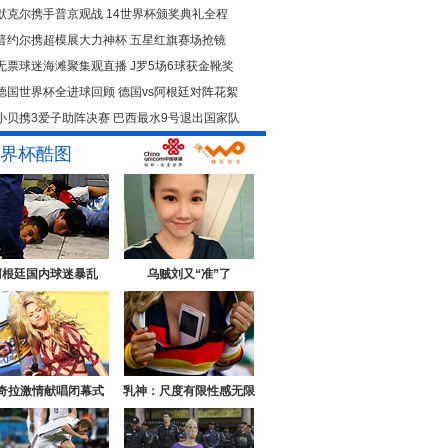
默克尔携手普京观战
14世界杯颁奖典礼全程
普约尔携超模展大力神杯
五星红旗赛场抢镜
无票球迷海滩聚集观直播
J罗5场6球获金靴奖
德国世界杯全进球回顾
德国vs阿根廷对阵花絮
小贝携3爱子助阵决赛
巴西最水9号退出国家队
界杯酷图
阿根廷国内球迷暴乱
乌贼刘又“准”了
奇拉激情献唱闭幕式
乳神：尺度有限性感无限