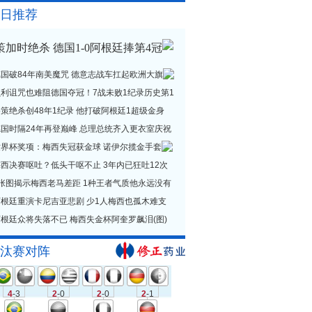
日推荐
策加时绝杀 德国1-0阿根廷捧第4冠
德国破84年南美魔咒 德意志战车扛起欧洲大旗
贝利诅咒也难阻德国夺冠！7战未败1纪录历史第1
策绝杀创48年1纪录 他打破阿根廷1超级金身
德国时隔24年再登巅峰 总理总统齐入更衣室庆祝
世界杯奖项：梅西失冠获金球 诺伊尔揽金手套
西决赛呕吐？低头干呕不止 3年内已狂吐12次
1张图揭示梅西老马差距 1种王者气质他永远没有
阿根廷重演卡尼吉亚悲剧 少1人梅西也孤木难支
根廷众将失落不已 梅西失金杯阿奎罗飙泪(图)
汰赛对阵
4
-3
2
-0
2
-0
2
-1