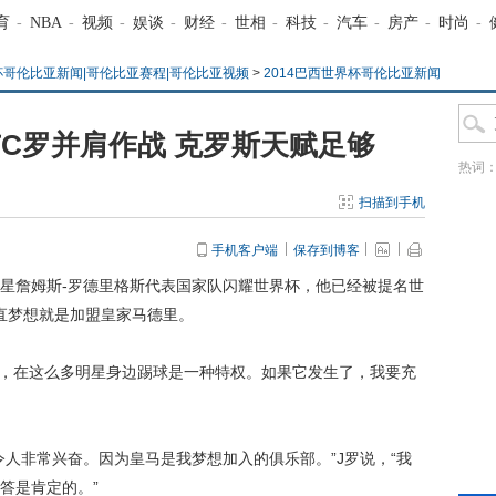
育
-
NBA
-
视频
-
娱谈
-
财经
-
世相
-
科技
-
汽车
-
房产
-
时尚
-
界杯哥伦比亚新闻|哥伦比亚赛程|哥伦比亚视频
>
2014巴西世界杯哥伦比亚新闻
C罗并肩作战 克罗斯天赋足够
热词
扫描到手机
手机客户端
保存到博客
球星詹姆斯-罗德里格斯代表国家队闪耀世界杯，他已经被提名世
直梦想就是加盟皇家马德里。
，在这么多明星身边踢球是一种特权。如果它发生了，我要充
非常兴奋。因为皇马是我梦想加入的俱乐部。”J罗说，“我
答是肯定的。”