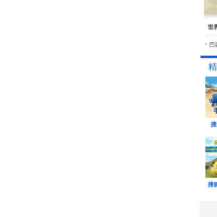
世
巴
精
搜
搜