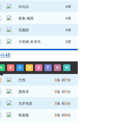
内马尔
4球
莱奥·梅西
4球
范佩西
4球
卡里姆·本泽马
3球
分榜
A
B
C
D
E
F
G
H
巴西
3
场 积
7
分
墨西哥
3
场 积
7
分
克罗地亚
3
场 积
3
分
喀麦隆
3
场 积
0
分