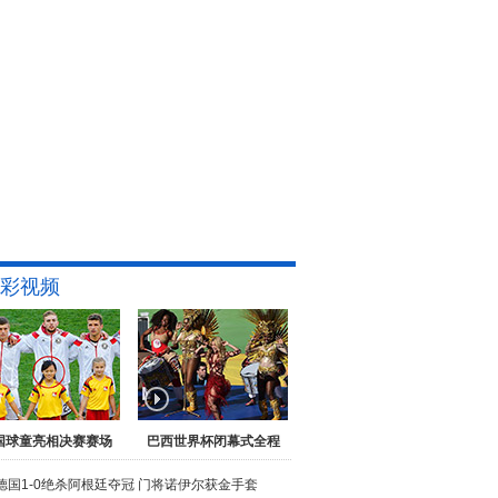
彩视频
国球童亮相决赛赛场
巴西世界杯闭幕式全程
德国1-0绝杀阿根廷夺冠
门将诺伊尔获金手套