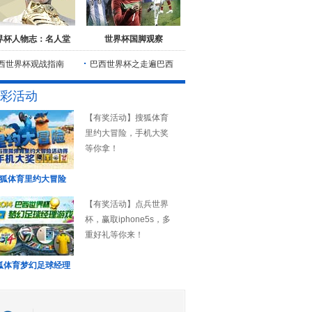
界杯人物志：名人堂
世界杯国脚观察
西世界杯观战指南
巴西世界杯之走遍巴西
彩活动
【有奖活动】搜狐体育
里约大冒险，手机大奖
等你拿！
狐体育里约大冒险
【有奖活动】点兵世界
杯，赢取iphone5s，多
重好礼等你来！
狐体育梦幻足球经理