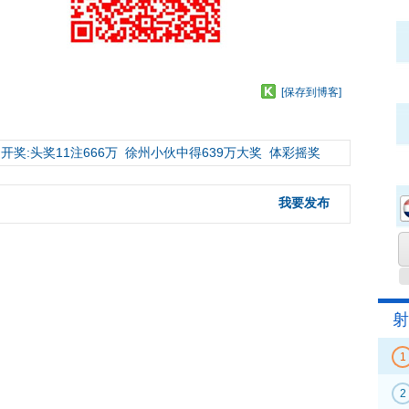
[保存到博客]
开奖:头奖11注666万
徐州小伙中得639万大奖
体彩摇奖
我要发布
射
1
2