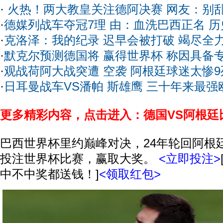
·
火热！两大教皇关注德阿决赛 网友：别
·
德媒列战车夺冠7理 由：血洗巴西正名 
·
克洛泽：我的纪录 迟早会被打破 竭尽全
·
默克尔预测德国将 赢得世界杯 称因具备
·
观战荷阿大战突遭 空袭 阿根廷球迷太惨9
·
日耳曼战车VS潘帕 斯雄鹰 三十年来最强
更多精彩内容，点击进入：德国VS阿根廷
巴西世界杯里约巅峰对决，24年轮回阿根
投注世界杯比赛，赢取大奖。
<立即投注>
中不中奖都送钱！]
<领取红包>