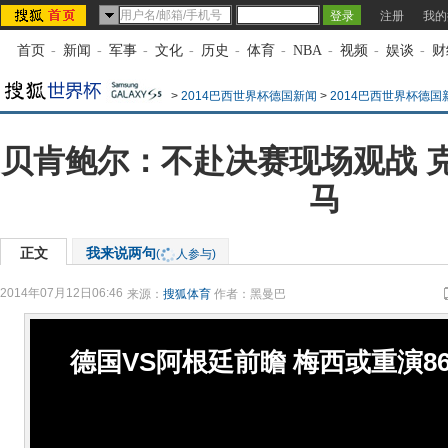
注册
我的
首页
-
新闻
-
军事
-
文化
-
历史
-
体育
-
NBA
-
视频
-
娱谈
-
财
>
2014巴西世界杯德国新闻
>
2014巴西世界杯德国
贝肯鲍尔：不赴决赛现场观战 
马
正文
我来说两句
(
人参与)
2014年07月12日06:46
来源：
搜狐体育
作者：黑曼巴
德国VS阿根廷前瞻 梅西或重演8