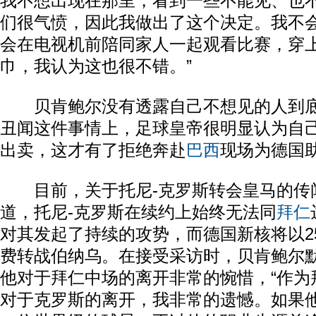
我不想出现在那里，看到一些不能见、也
们很气愤，因此我做出了这个决定。我不
会在电视机前陪同家人一起观看比赛，穿
巾，我认为这也很不错。”
贝肯鲍尔没有透露自己不想见的人到底
丑闻这件事情上，足球皇帝很明显认为自己
出卖，这才有了拒绝奔赴
巴西
现场为德国
目前，关于托尼-克罗斯转会皇马的传
道，托尼-克罗斯在续约上始终无法同
拜仁
对其发起了持续的攻势，而德国新核将以2
费转战伯纳乌。在接受采访时，贝肯鲍尔
他对于拜仁中场的离开非常的惋惜，“作为
对于克罗斯的离开，我非常的遗憾。如果