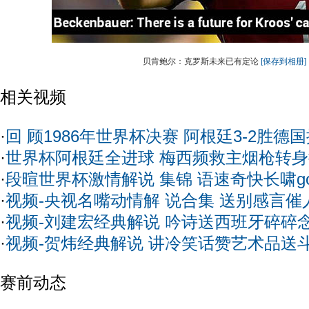
贝肯鲍尔：克罗斯未来已有定论
[保存到相册]
相关视频
·
回 顾1986年世界杯决赛 阿根廷3-2胜德
·
世界杯阿根廷全进球 梅西频救主烟枪转
·
段暄世界杯激情解说 集锦 语速奇快长啸go
·
视频-央视名嘴动情解 说合集 送别感言催
·
视频-刘建宏经典解说 吟诗送西班牙碎碎
·
视频-贺炜经典解说 讲冷笑话赞艺术品送
赛前动态