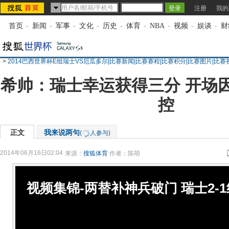
注册
我的
首页
-
新闻
-
军事
-
文化
-
历史
-
体育
-
NBA
-
视频
-
娱谈
-
财
>
2014巴西世界杯E组瑞士VS厄瓜多尔|比赛新闻|比赛赛程|比赛积分|比赛图片|比赛
希帅：瑞士幸运获得三分 开场
控
正文
我来说两句
(
人参与)
2014年06月16日02:04
来源：
搜狐体育
作者：陈萌
视频集锦-两替补神兵破门 瑞士2-