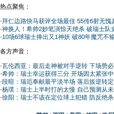
热点聚焦：
·
拜仁边路快马获评全场最佳 55传6射无愧
·
神换人！希帅2妙笔演惊天绝杀 破瑞士队
·
10场6球瑞士捧出又1神妖 破80年魔咒不
各方声音：
·
瓦伦西亚：最后走神被对手逆转 下场势
·
希帅：瑞士幸运获得三分 开场因太紧张
·
段暄：瑞厄奉献最平淡半场 落后扳逆转
·
杨璞：瑞士上半时打的太慢 自己预测从
·
徐阳：瑞士不该在定位球上犯错 防反绝