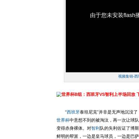
由于您未安装flas
视频集锦-西
世界杯B组：西班牙VS智利上半场回放
“
西班牙
泰坦尼克”并非是无声地沉没
世界杯
中意想不到的被淘汰，再一次让球队
变得赤身裸体。对
智利
队的失利佐证了博斯
鲜明的帮派，一边是皇马球员，一边是巴萨