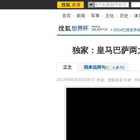
首页
-
新闻
-
军事
-
文化
-
历史
-
体
>
2014巴西世界
独家：皇马巴萨两
正文
我来说两句
(
人参与)
2014年06月20日08:17
来源：
搜狐体育
作者：Ram