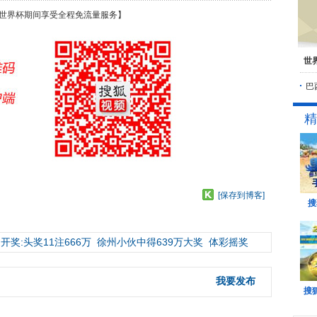
世界杯期间享受全程免流量服务】
世
巴
精
[保存到博客]
搜
开奖:头奖11注666万
徐州小伙中得639万大奖
体彩摇奖
我要发布
搜