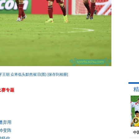
王朝 众将低头默然催泪(图)
[保存到相册]
精
比赛专题
遭弃用
帅变阵
中
错怪你