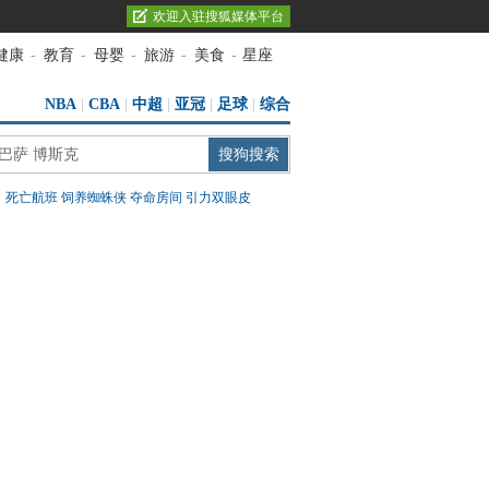
欢迎入驻搜狐媒体平台
健康
-
教育
-
母婴
-
旅游
-
美食
-
星座
NBA
|
CBA
|
中超
|
亚冠
|
足球
|
综合
：
死亡航班
饲养蜘蛛侠
夺命房间
引力双眼皮