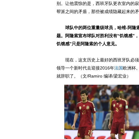
别。让他震惊的是，西班牙队更衣室内的寂
帮派之间的矛盾，那些被成绩隐藏起来的矛
球队中的两位重量级球员，哈维-阿隆索
题。阿隆索宣布球队对胜利没有“饥饿感”，
饥饿感”只是阿隆索的个人意见。
现在，这支历史上最好的西班牙队必须要
领导一个新时代去迎接2016年
法国
欧洲杯
就辞职了。（文/Ramiro 编译/梁宏业）