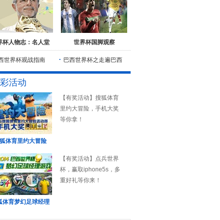
界杯人物志：名人堂
世界杯国脚观察
西世界杯观战指南
巴西世界杯之走遍巴西
彩活动
【有奖活动】搜狐体育
里约大冒险，手机大奖
等你拿！
狐体育里约大冒险
【有奖活动】点兵世界
杯，赢取iphone5s，多
重好礼等你来！
狐体育梦幻足球经理