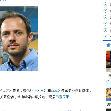
世
的天才》作者，曾供职于
阿根廷
和
西班牙
多家专业体育媒体，
关系密切，常有独家内幕报道，现居
巴塞罗那
。
夏