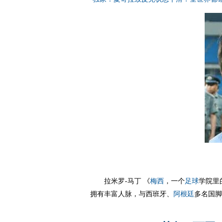
拉米罗-马丁 《
梅西
，一个
足球
学院里
拥有丰富人脉，与西班牙、
阿根廷
多名国脚