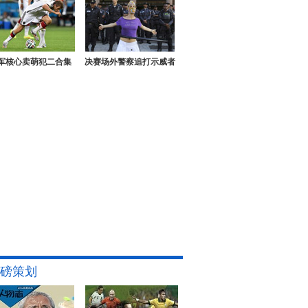
军核心卖萌犯二合集
决赛场外警察追打示威者
磅策划