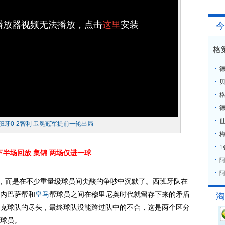
h播放器视频无法播放，点击
这里
安装
今
格
格
班牙0-2智利 卫冕冠军提前一轮出局
梅
下半场回放
集锦
两场仅进一球
阿
了，而是在不少重量级球员间尖酸的争吵中沉默了。西班牙队在
内巴萨帮和
皇马
帮球员之间在穆里尼奥时代就留存下来的矛盾
淘
克球队的尽头，最终球队没能跨过队中的不合，这是两个区分
球员。