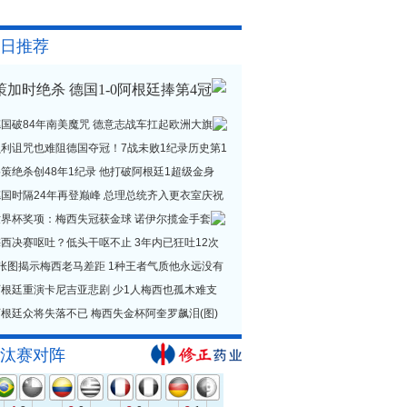
日推荐
策加时绝杀 德国1-0阿根廷捧第4冠
德国破84年南美魔咒 德意志战车扛起欧洲大旗
贝利诅咒也难阻德国夺冠！7战未败1纪录历史第1
策绝杀创48年1纪录 他打破阿根廷1超级金身
德国时隔24年再登巅峰 总理总统齐入更衣室庆祝
世界杯奖项：梅西失冠获金球 诺伊尔揽金手套
西决赛呕吐？低头干呕不止 3年内已狂吐12次
1张图揭示梅西老马差距 1种王者气质他永远没有
阿根廷重演卡尼吉亚悲剧 少1人梅西也孤木难支
根廷众将失落不已 梅西失金杯阿奎罗飙泪(图)
汰赛对阵