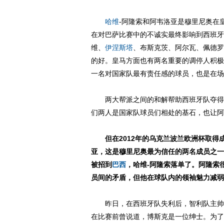
哈维
-阿隆索和阿韦洛亚是穆里尼奥在
在对巴萨比赛中的不诚实最终影响到西班牙
维、
伊涅斯塔
、布斯克茨、阿尔瓦、佩德罗
的好。皇马方面也有两名重要的调停人积极
一名对国家队最有责任感的球员，也是在场
两大帮派之间的和解帮助西班牙队夺得了
们两人是国家队球员们相处的基石，也让阿
但在2012年的乌克兰波兰欧洲杯取得
亚，这是穆里尼奥最为信任的两名成员之一
被招到
巴西
，哈维-阿隆索落单了。阿隆索
员间的矛盾，但他在球队内的领袖魅力减弱
昨日，在西班牙队失利后，智利队主帅桑
在比赛前曾说道，博斯克是一位绅士。为了