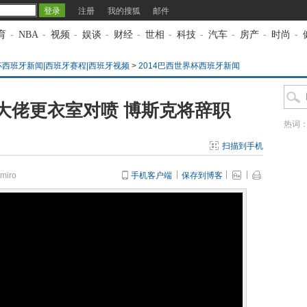
注册
我的搜狐
邮件
育
-
NBA
-
视频
-
娱谈
-
财经
-
世相
-
科技
-
汽车
-
房产
-
时尚
-
杯西班牙新闻|西班牙赛程|西班牙视频
>
2014巴西世界杯西班牙新闻
大佬更衣室对喷 博斯克将辞职
热词
扫描到手机
iro
手机客户端
保存到博客