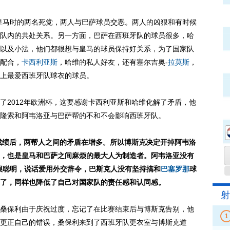
皇马时的两名死党，两人与巴萨球员交恶。两人的凶狠和有时候
队内的共处关系。另一方面，巴萨在西班牙队的球员很多，哈
以及小法，他们都很想与皇马的球员保持好关系，为了国家队
配合，
卡西利亚斯
，哈维的私人好友，还有塞尔吉奥-
拉莫斯
，
上最爱西班牙队球衣的球员。
2012年欧洲杯，这要感谢卡西利亚斯和哈维化解了矛盾，他
隆索和阿韦洛亚与巴萨帮的不和不会影响西班牙队。
成绩后，两帮人之间的矛盾在增多。所以博斯克决定开掉阿韦洛
，也是皇马和巴萨之间麻烦的最大人为制造者。阿韦洛亚没有
很聪明，说话爱用外交辞令，巴斯克人没有坚持搞和
巴塞罗那
球
了，同样也降低了自己对国家队的责任感和认同感。
射
保利由于庆祝过度，忘记了在比赛结束后与博斯克告别，他
1
更正自己的错误，桑保利来到了西班牙队更衣室与博斯克道