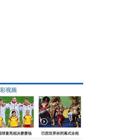
彩视频
国球童亮相决赛赛场
巴西世界杯闭幕式全程