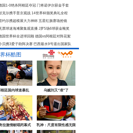
德国1-0绝杀阿根廷夺冠
门将诺伊尔获金手套
默克尔携手普京观战
14世界杯颁奖典礼全程
普约尔携超模展大力神杯
五星红旗赛场抢镜
无票球迷海滩聚集观直播
J罗5场6球获金靴奖
德国世界杯全进球回顾
德国vs阿根廷对阵花絮
小贝携3爱子助阵决赛
巴西最水9号退出国家队
界杯酷图
阿根廷国内球迷暴乱
乌贼刘又“准”了
奇拉激情献唱闭幕式
乳神：尺度有限性感无限