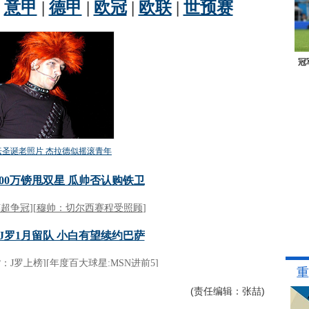
冠
重
(责任编辑：张喆)