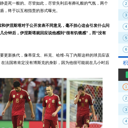
静是死一般的。尽管如此，尽管失利后有葬礼般的气氛，两个
2
盾，终于以互相指责的形式曝光。
3
和伊涅斯塔对于公开发表不同意见，毫不担心这会引发什么问
4
几分钟后，伊涅斯塔就回应说他感到“很有饥饿感”，而“没有
5
6
更新换代，像蒂亚戈、科克、哈维-马丁内斯这样的球员应该
积
。在法国将肯定没有博斯克的身影，因为他很可能就在几小时后
1
2
3
4