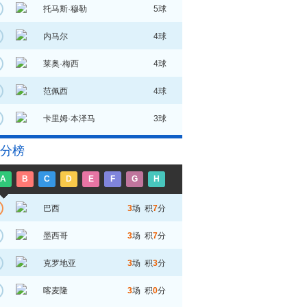
托马斯·穆勒
5球
内马尔
4球
莱奥·梅西
4球
范佩西
4球
卡里姆·本泽马
3球
分榜
A
B
C
D
E
F
G
H
巴西
3
场 积
7
分
墨西哥
3
场 积
7
分
克罗地亚
3
场 积
3
分
喀麦隆
3
场 积
0
分